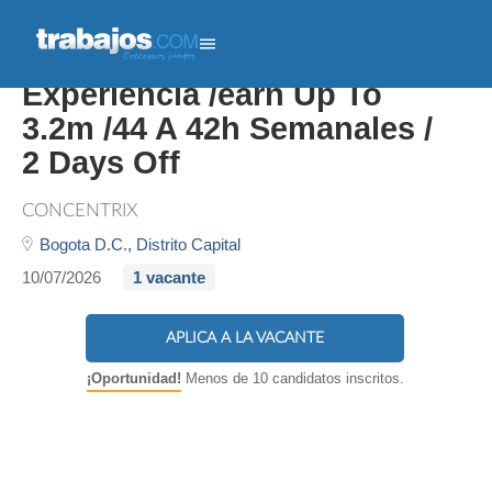
Agente Bilingue B2 Sin
Experiencia /earn Up To
3.2m /44 A 42h Semanales /
2 Days Off
CONCENTRIX
Bogota D.C.,
Distrito Capital
10/07/2026
1 vacante
APLICA A LA VACANTE
¡Oportunidad!
Menos de 10 candidatos inscritos.