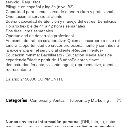
servicio· Requisitos
Bilingue en español y inglés (nivel B2)
Capacidad para comunicarse de manera clara y profesional
Orientación al servicio al cliente
Buena capacidad de atención y manejo del estrés· Beneficios
Horario flexible de 44 a 42 horas semanales
Dos días libres semanales
Oportunidad de desarrollo profesional
Ambiente de trabajo colaborativo· Quien se incorpore a este rol
tendrá la oportunidad de crecer profesionalmente y contribuir a
la excelencia en el servicio al cliente.-Requerimientos-
Educación mínima: Bachillerato / Educación Media años de
experienciaEdad: A partir de 18 añosPalabras clave:
demostrador, feriante, viajante, agent, representative, agente,
representante
Salario: 2450000 COP/MONTH.
[+]
Categorías
Comercial y Ventas
Televenta y Marketing Telefónico
Nunca envíes tu información personal
(DNI, foto,...), datos
bancarios ni realices ningún pago
para solicitar un empleo