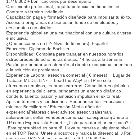
1.746.882 + bonificaciones por desempeño
Crecimiento profesional, ¡aquí tu potencial no tiene límites!
Contrato a término indefinido
Capacitación paga y formación diseñada para impulsar tu éxito.
Acceso a programas de bienestar, fondo de empleados y
descuentos con aliados.
Experiencia global en una multinacional con una cultura diversa
e inclusiva.
¿Qué buscamos en ti?· Nivel de Idioma(s): Español
Educación: Diploma de Bachiller
Disponibilidad: Completa para trabajar en nuestros horarios
estructurados de ocho horas diarias, 44 horas a la semana.
Pasión por brindar una atención al cliente excepcional orientada
a la solución de problemas.
Experiencia Laboral: asesoría comercial ( 6 meses)· · Lugar de
Trabajo· MEDELLIN· · · Lead the Way! En TP no solo
ofrecemos empleos, creamos carreras. Como líderes globales
en experiencia del cliente, brindamos un entorno dinámico
donde tu talento, pasión y ambición impulsan el éxito real.·
Aplican términos y condiciones.-Requerimientos- Educación
mínima: Bachillerato / Educación Media años de
experienciaPalabras clave: advisor, asesor, salesman,
saleswoman, seller, vendedor,comercial, salesperson¡Únete a
TP como Especialista Expert!· ¿Listo para dar el primer paso? ·
¡Esta oportunidad es para ti!· Lleva tu carrera al siguiente nivel
en el TOP Team ¡Únete a nosotros y marca la diferencia!· ¿Por
qué elegir TP?· Salario competitivo: $ 1.746.882 +