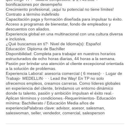
bonificaciones por desempeño
Crecimiento profesional, ¡aquí tu potencial no tiene límites!
Contrato a término indefinido
Capacitación paga y formación diseñada para impulsar tu éxito.
Acceso a programas de bienestar, fondo de empleados y
descuentos con aliados.
Experiencia global en una multinacional con una cultura diversa
e inclusiva.
¿Qué buscamos en ti?· Nivel de Idioma(s): Español
Educación: Diploma de Bachiller
Disponibilidad: Completa para trabajar en nuestros horarios
estructurados de ocho horas diarias, 44 horas a la semana.
Pasión por brindar una atención al cliente excepcional orientada
a la solución de problemas.
Experiencia Laboral: asesoría comercial ( 6 meses)· · Lugar de
Trabajo· MEDELLIN· · · Lead the Way! En TP no solo
ofrecemos empleos, creamos carreras. Como líderes globales
en experiencia del cliente, brindamos un entorno dinámico
donde tu talento, pasión y ambición impulsan el éxito real.·
Aplican términos y condiciones.-Requerimientos- Educación
mínima: Bachillerato / Educación Media años de
experienciaPalabras clave: advisor, asesor, salesman,
saleswoman, seller, vendedor, comercial, salesperson