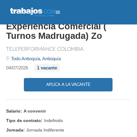
Asesor ( A ) Con
Experiencia Comercial (
Turnos Madrugada) Zo
TELEPERFORMANCE COLOMBIA
Todo Antioquía,
Antioquía
04/07/2026
1 vacante
APLICA A LA VACANTE
Salario:
A convenir
Tipo de contrato:
Indefinido
Jornada:
Jornada Indiferente