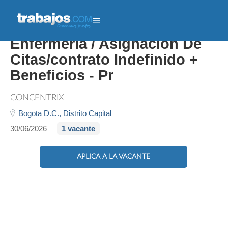
Técnico Auxiliar De
Enfermería / Asignación De
Citas/contrato Indefinido +
Beneficios - Pr
CONCENTRIX
Bogota D.C.,
Distrito Capital
30/06/2026
1 vacante
APLICA A LA VACANTE