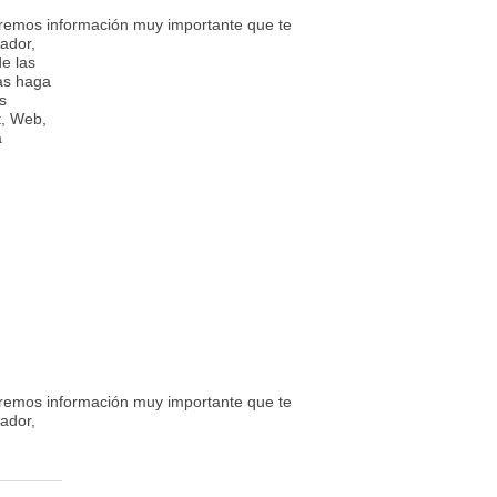
aremos información muy importante que te permitirá avanzar con nuest
ador,
e las
as haga
s
t, Web,
a
aremos información muy importante que te permitirá avanzar con nuest
ador,