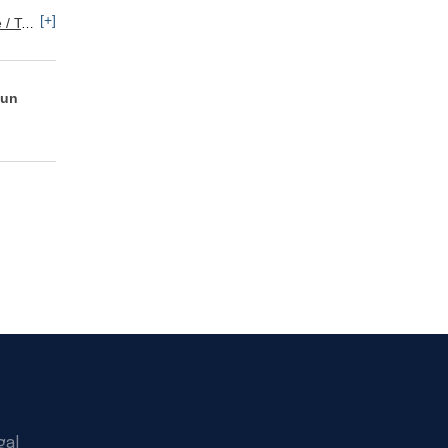
[+]
keting
 un
gal