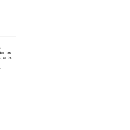
s
ientes
, entre
a