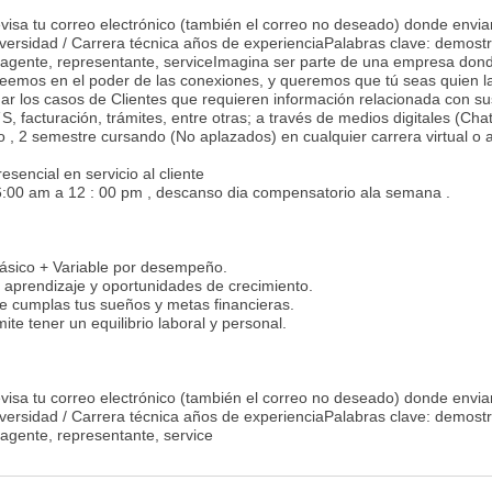
evisa tu correo electrónico (también el correo no deseado) donde envi
ersidad / Carrera técnica años de experienciaPalabras clave: demostr
e, agente, representante, serviceImagina ser parte de una empresa dond
reemos en el poder de las conexiones, y queremos que tú seas quien l
ar los casos de Clientes que requieren información relacionada con su
S, facturación, trámites, entre otras; a través de medios digitales (Cha
o , 2 semestre cursando (No aplazados) en cualquier carrera virtual o 
sencial en servicio al cliente
:00 am a 12 : 00 pm , descanso dia compensatorio ala semana .
Básico + Variable por desempeño.
, aprendizaje y oportunidades de crecimiento.
cumplas tus sueños y metas financieras.
te tener un equilibrio laboral y personal.
evisa tu correo electrónico (también el correo no deseado) donde envi
ersidad / Carrera técnica años de experienciaPalabras clave: demostr
, agente, representante, service