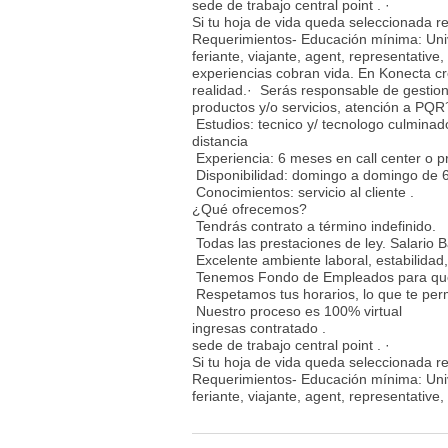
sede de trabajo central point . ·
Si tu hoja de vida queda seleccionada r
Requerimientos- Educación mínima: Univ
feriante, viajante, agent, representativ
experiencias cobran vida. En Konecta c
realidad.· Serás responsable de gestion
productos y/o servicios, atención a PQR´
Estudios: tecnico y/ tecnologo culminad
distancia
Experiencia: 6 meses en call center o pre
Disponibilidad: domingo a domingo de 6
Conocimientos: servicio al cliente .
¿Qué ofrecemos?
Tendrás contrato a término indefinido.
Todas las prestaciones de ley. Salario 
Excelente ambiente laboral, estabilidad
Tenemos Fondo de Empleados para que 
Respetamos tus horarios, lo que te permi
Nuestro proceso es 100% virtual
ingresas contratado .
sede de trabajo central point . ·
Si tu hoja de vida queda seleccionada r
Requerimientos- Educación mínima: Univ
feriante, viajante, agent, representative