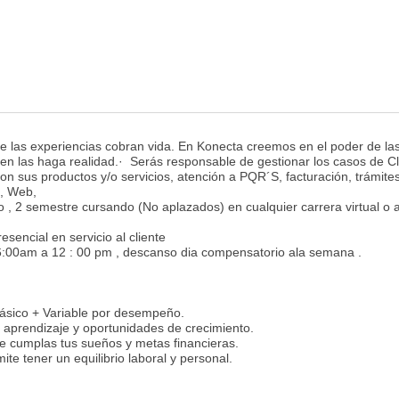
 las experiencias cobran vida. En Konecta creemos en el poder de la
en las haga realidad.· Serás responsable de gestionar los casos de Cl
n sus productos y/o servicios, atención a PQR´S, facturación, trámites
t, Web,
o , 2 semestre cursando (No aplazados) en cualquier carrera virtual o 
sencial en servicio al cliente
6:00am a 12 : 00 pm , descanso dia compensatorio ala semana .
Básico + Variable por desempeño.
, aprendizaje y oportunidades de crecimiento.
cumplas tus sueños y metas financieras.
te tener un equilibrio laboral y personal.