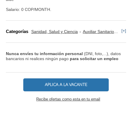
Salario: 0 COP/MONTH.
[+]
Categorías
Sanidad, Salud y Ciencia
Auxiliar Sanitario
Admini
Nunca envíes tu información personal
(DNI, foto,...), datos
bancarios ni realices ningún pago
para solicitar un empleo
APLICA A LA VACANTE
Recibe ofertas como esta en tu email