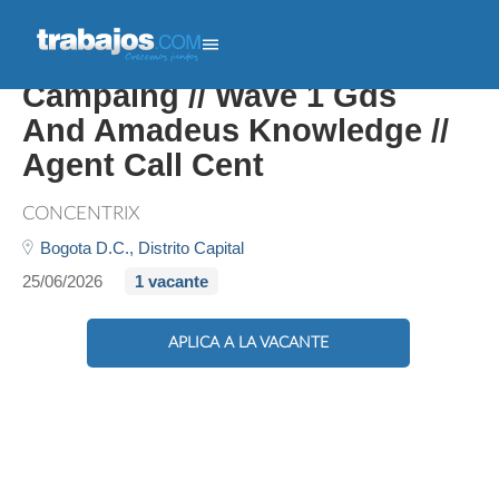
Backoffice And Call Travel
Campaing // Wave 1 Gds
And Amadeus Knowledge //
Agent Call Cent
CONCENTRIX
Bogota D.C.,
Distrito Capital
25/06/2026
1 vacante
APLICA A LA VACANTE