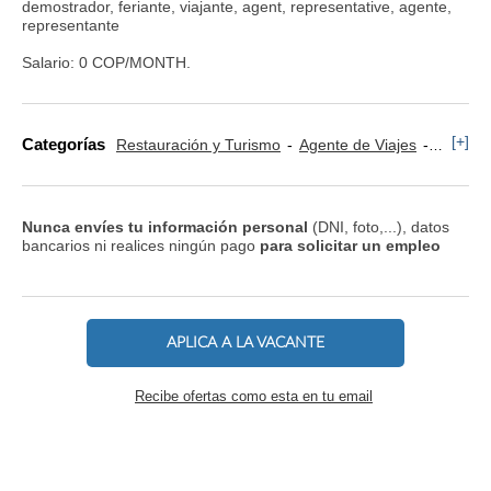
demostrador, feriante, viajante, agent, representative, agente,
representante
Salario: 0 COP/MONTH.
[+]
Categorías
Restauración y Turismo
Agente de Viajes
Comerc
Nunca envíes tu información personal
(DNI, foto,...), datos
bancarios ni realices ningún pago
para solicitar un empleo
APLICA A LA VACANTE
Recibe ofertas como esta en tu email