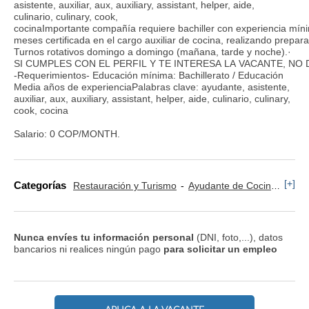
asistente, auxiliar, aux, auxiliary, assistant, helper, aide,
culinario, culinary, cook,
cocinaImportante compañía requiere bachiller con experiencia mín
meses certificada en el cargo auxiliar de cocina, realizando prepara
Turnos rotativos domingo a domingo (mañana, tarde y noche).·
SI CUMPLES CON EL PERFIL Y TE INTERESA LA VACANTE, NO
-Requerimientos- Educación mínima: Bachillerato / Educación
Media años de experienciaPalabras clave: ayudante, asistente,
auxiliar, aux, auxiliary, assistant, helper, aide, culinario, culinary,
cook, cocina
Salario: 0 COP/MONTH.
[+]
Categorías
Restauración y Turismo
Ayudante de Cocina
Coc
Nunca envíes tu información personal
(DNI, foto,...), datos
bancarios ni realices ningún pago
para solicitar un empleo