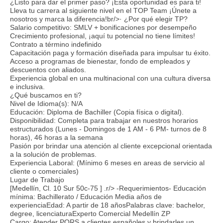
¿Listo para dar el primer paso? ¡Esta oportunidad es para ti!
Lleva tu carrera al siguiente nivel en el TOP Team ¡Únete a
nosotros y marca la diferencia!br/>· ¿Por qué elegir TP?
Salario competitivo: SMLV + bonificaciones por desempeño
Crecimiento profesional, ¡aquí tu potencial no tiene límites!
Contrato a término indefinido
Capacitación paga y formación diseñada para impulsar tu éxito.
Acceso a programas de bienestar, fondo de empleados y
descuentos con aliados.
Experiencia global en una multinacional con una cultura diversa
e inclusiva.
¿Qué buscamos en ti?
Nivel de Idioma(s): N/A
Educación: Diploma de Bachiller (Copia física o digital).
Disponibilidad: Completa para trabajar en nuestros horarios
estructurados (Lunes - Domingos de 1 AM - 6 PM- turnos de 8
horas), 46 horas a la semana
Pasión por brindar una atención al cliente excepcional orientada
a la solución de problemas.
Experiencia Laboral: (Mínimo 6 meses en areas de servicio al
cliente o comerciales)
Lugar de Trabajo
[Medellín, Cl. 10 Sur 50c-75 ] .r/> -Requerimientos- Educación
mínima: Bachillerato / Educación Media años de
experienciaEdad: A partir de 18 añosPalabras clave: bachelor,
degree, licenciaturaExperto Comercial Medellín ZP
Cargo: Atender PQRS a clientes españoles y brindarles un