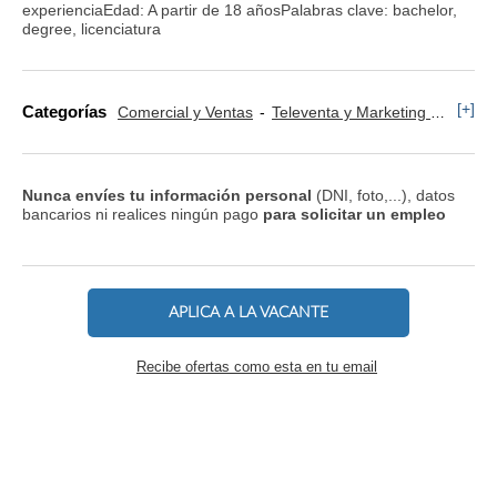
experienciaEdad: A partir de 18 añosPalabras clave: bachelor,
degree, licenciatura
[+]
Categorías
Comercial y Ventas
Televenta y Marketing Telefónico
Nunca envíes tu información personal
(DNI, foto,...), datos
bancarios ni realices ningún pago
para solicitar un empleo
APLICA A LA VACANTE
Recibe ofertas como esta en tu email