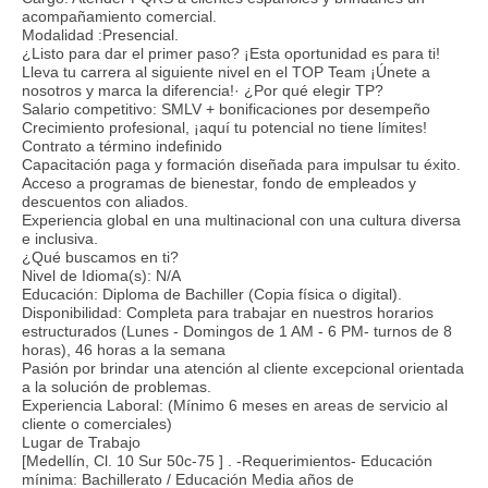
acompañamiento comercial.
Modalidad :Presencial.
¿Listo para dar el primer paso? ¡Esta oportunidad es para ti!
Lleva tu carrera al siguiente nivel en el TOP Team ¡Únete a
nosotros y marca la diferencia!· ¿Por qué elegir TP?
Salario competitivo: SMLV + bonificaciones por desempeño
Crecimiento profesional, ¡aquí tu potencial no tiene límites!
Contrato a término indefinido
Capacitación paga y formación diseñada para impulsar tu éxito.
Acceso a programas de bienestar, fondo de empleados y
descuentos con aliados.
Experiencia global en una multinacional con una cultura diversa
e inclusiva.
¿Qué buscamos en ti?
Nivel de Idioma(s): N/A
Educación: Diploma de Bachiller (Copia física o digital).
Disponibilidad: Completa para trabajar en nuestros horarios
estructurados (Lunes - Domingos de 1 AM - 6 PM- turnos de 8
horas), 46 horas a la semana
Pasión por brindar una atención al cliente excepcional orientada
a la solución de problemas.
Experiencia Laboral: (Mínimo 6 meses en areas de servicio al
cliente o comerciales)
Lugar de Trabajo
[Medellín, Cl. 10 Sur 50c-75 ] . -Requerimientos- Educación
mínima: Bachillerato / Educación Media años de