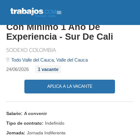
Operario/a De Aseo Clinico
Con Minimo 1 Año De
Experiencia - Sur De Cali
SODEXO COLOMBIA
Todo Valle del Cauca,
Valle del Cauca
24/06/2026
1 vacante
APLICA A LA VACANTE
Salario:
A convenir
Tipo de contrato:
Indefinido
Jornada:
Jornada Indiferente