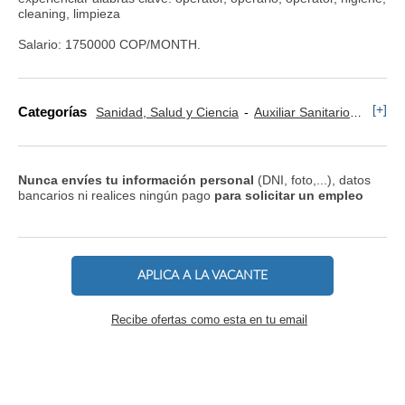
cleaning, limpieza
Salario: 1750000 COP/MONTH.
[+]
Categorías
Sanidad, Salud y Ciencia
Auxiliar Sanitario
Comer
Nunca envíes tu información personal
(DNI, foto,...), datos
bancarios ni realices ningún pago
para solicitar un empleo
APLICA A LA VACANTE
Recibe ofertas como esta en tu email