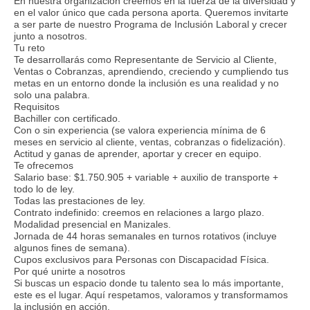
En nuestra organización creemos en la fuerza de la diversidad y
en el valor único que cada persona aporta. Queremos invitarte
a ser parte de nuestro Programa de Inclusión Laboral y crecer
junto a nosotros.
Tu reto
Te desarrollarás como Representante de Servicio al Cliente,
Ventas o Cobranzas, aprendiendo, creciendo y cumpliendo tus
metas en un entorno donde la inclusión es una realidad y no
solo una palabra.
Requisitos
Bachiller con certificado.
Con o sin experiencia (se valora experiencia mínima de 6
meses en servicio al cliente, ventas, cobranzas o fidelización).
Actitud y ganas de aprender, aportar y crecer en equipo.
Te ofrecemos
Salario base: $1.750.905 + variable + auxilio de transporte +
todo lo de ley.
Todas las prestaciones de ley.
Contrato indefinido: creemos en relaciones a largo plazo.
Modalidad presencial en Manizales.
Jornada de 44 horas semanales en turnos rotativos (incluye
algunos fines de semana).
Cupos exclusivos para Personas con Discapacidad Física.
Por qué unirte a nosotros
Si buscas un espacio donde tu talento sea lo más importante,
este es el lugar. Aquí respetamos, valoramos y transformamos
la inclusión en acción.