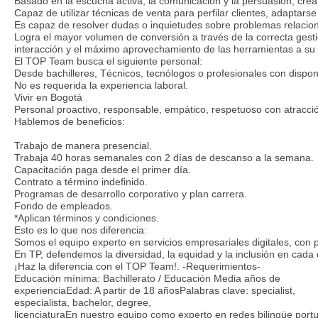
Basado en la escucha activa, la comunicación y la persuasión, crea
Capaz de utilizar técnicas de venta para perfilar clientes, adaptar
Es capaz de resolver dudas o inquietudes sobre problemas relacion
Logra el mayor volumen de conversión a través de la correcta gest
interacción y el máximo aprovechamiento de las herramientas a su 
El TOP Team busca el siguiente personal:
Desde bachilleres, Técnicos, tecnólogos o profesionales con dispon
No es requerida la experiencia laboral.
Vivir en Bogotá
Personal proactivo, responsable, empático, respetuoso con atracció
Hablemos de beneficios:
Trabajo de manera presencial.
Trabaja 40 horas semanales con 2 días de descanso a la semana.
Capacitación paga desde el primer día.
Contrato a término indefinido.
Programas de desarrollo corporativo y plan carrera.
Fondo de empleados.
*Aplican términos y condiciones.
Esto es lo que nos diferencia:
Somos el equipo experto en servicios empresariales digitales, con
En TP, defendemos la diversidad, la equidad y la inclusión en cada
¡Haz la diferencia con el TOP Team!. -Requerimientos-
Educación mínima: Bachillerato / Educación Media años de
experienciaEdad: A partir de 18 añosPalabras clave: specialist,
especialista, bachelor, degree,
licenciaturaEn nuestro equipo como experto en redes bilingüe portu