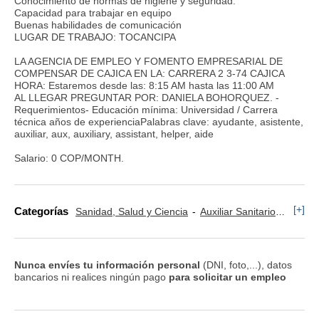
Conocimiento de normas de higiene y seguridad.
Capacidad para trabajar en equipo
Buenas habilidades de comunicación
LUGAR DE TRABAJO: TOCANCIPA
LA AGENCIA DE EMPLEO Y FOMENTO EMPRESARIAL DE
COMPENSAR DE CAJICA EN LA: CARRERA 2 3-74 CAJICA
HORA: Estaremos desde las: 8:15 AM hasta las 11:00 AM
AL LLEGAR PREGUNTAR POR: DANIELA BOHORQUEZ. -
Requerimientos- Educación mínima: Universidad / Carrera
técnica años de experienciaPalabras clave: ayudante, asistente,
auxiliar, aux, auxiliary, assistant, helper, aide
Salario: 0 COP/MONTH.
[+]
Categorías
Sanidad, Salud y Ciencia
Auxiliar Sanitario
Transp
Nunca envíes tu información personal
(DNI, foto,...), datos
bancarios ni realices ningún pago
para solicitar un empleo