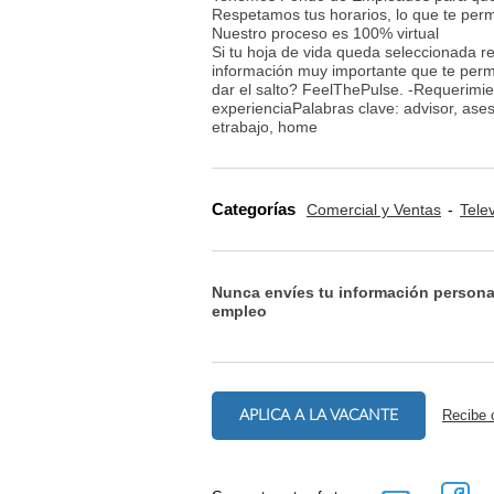
Respetamos tus horarios, lo que te permi
Nuestro proceso es 100% virtual
Si tu hoja de vida queda seleccionada r
información muy importante que te permi
dar el salto? FeelThePulse. -Requerimi
experienciaPalabras clave: advisor, ases
etrabajo, home
Categorías
Comercial y Ventas
Tele
Nunca envíes tu información persona
empleo
APLICA A LA VACANTE
Recibe 