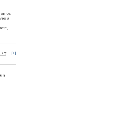
aremos
eves a
mote,
[+]
keting
 un