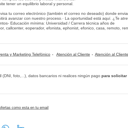
te tener un equilibrio laboral y personal.
evisa tu correo electrónico (también el correo no deseado) donde envi
tirá avanzar con nuestro proceso.· La oportunidad está aquí. ¿Te atr
entos- Educación mínima: Universidad / Carrera técnica años de
or, callcenter, eoperador, efonista, ephonist, efonico, casa, remoto, re
venta y Marketing Telefónico
Atención al Cliente
Atención al Cliente / Telemar
l
(DNI, foto,...), datos bancarios ni realices ningún pago
para solicitar
ofertas como esta en tu email