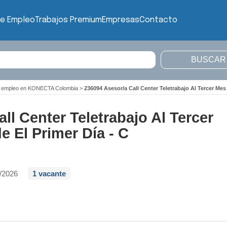
de Empleo
Trabajos Premium
Empresas
Contacto
e empleo en KONECTA Colombia
>
236094 Asesor/a Call Center Teletrabajo Al Tercer Mes
ll Center Teletrabajo Al Tercer
 El Primer Día - C
/2026
1 vacante