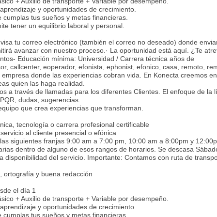
ásico + Auxilio de transporte + Variable por desempeño.
 aprendizaje y oportunidades de crecimiento.
cumplas tus sueños y metas financieras.
te tener un equilibrio laboral y personal.
evisa tu correo electrónico (también el correo no deseado) donde envi
tirá avanzar con nuestro proceso.· La oportunidad está aquí. ¿Te atr
entos- Educación mínima: Universidad / Carrera técnica años de
or, callcenter, eoperador, efonista, ephonist, efonico, casa, remoto, re
 empresa donde las experiencias cobran vida. En Konecta creemos en
as quien las haga realidad.
 a través de llamadas para los diferentes Clientes. El enfoque de la l
, PQR, dudas, sugerencias.
 equipo que crea experiencias que transforman.
ica, tecnología o carrera profesional certificable
ervicio al cliente presencial o efónica
 las siguientes franjas 9:00 am a 7:00 pm, 10:00 am a 8:00pm y 12:00
iarias dentro de alguno de esos rangos de horarios. Se descasa Sábad
disponibilidad del servicio. Importante: Contamos con ruta de transpo
, ortografía y buena redacción
sde el día 1
ásico + Auxilio de transporte + Variable por desempeño.
 aprendizaje y oportunidades de crecimiento.
cumplas tus sueños y metas financieras.