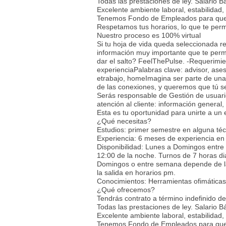
Todas las prestaciones de ley. Salario B
Excelente ambiente laboral, estabilidad,
Tenemos Fondo de Empleados para que 
Respetamos tus horarios, lo que te permi
Nuestro proceso es 100% virtual
Si tu hoja de vida queda seleccionada r
información muy importante que te permi
dar el salto? FeelThePulse. -Requerimi
experienciaPalabras clave: advisor, ases
etrabajo, homeImagina ser parte de una
de las conexiones, y queremos que tú se
Serás responsable de Gestión de usuarios
atención al cliente: información general
Esta es tu oportunidad para unirte a un
¿Qué necesitas?
Estudios: primer semestre en alguna técn
Experiencia: 6 meses de experiencia en s
Disponibilidad: Lunes a Domingos entre
12:00 de la noche. Turnos de 7 horas d
Domingos o entre semana depende de la 
la salida en horarios pm.
Conocimientos: Herramientas ofimáticas
¿Qué ofrecemos?
Tendrás contrato a término indefinido de
Todas las prestaciones de ley. Salario B
Excelente ambiente laboral, estabilidad,
Tenemos Fondo de Empleados para que 