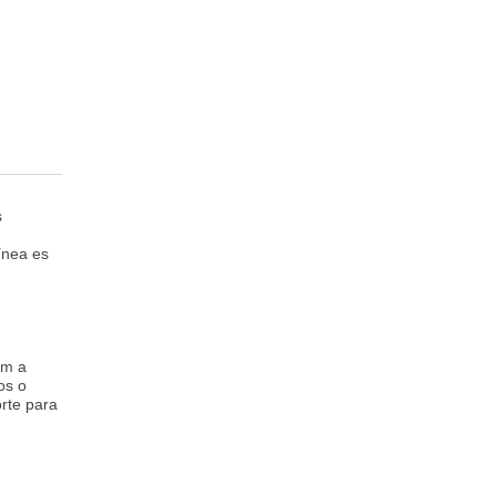
s
ínea es
pm a
os o
rte para