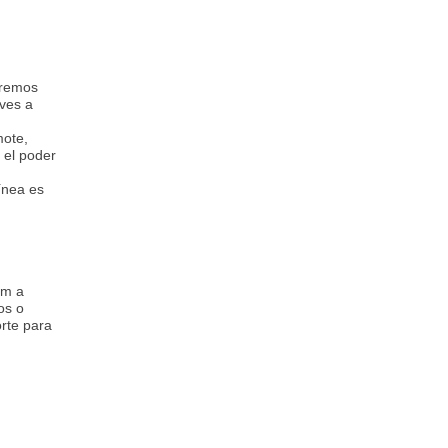
aremos
eves a
mote,
 el poder
ínea es
pm a
os o
rte para