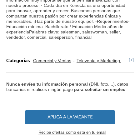
nuestro proceso. · Cada día en Konecta es una oportunidad
para innovar, aprender y crecer. Buscamos personas que
compartan nuestra pasión por crear experiencias únicas y
memorables. ¡Haz parte de nuestro equipo!. -Requerimientos-
Educación mínima: Bachillerato / Educación Media años de
experienciaPalabras clave: salesman, saleswoman, seller,
vendedor, comercial, salesperson, financial
[+]
Categorías
Comercial y Ventas
Televenta y Marketing Telefónico
Nunca envíes tu información personal
(DNI, foto,...), datos
bancarios ni realices ningún pago
para solicitar un empleo
APLICA A LA VACANTE
Recibe ofertas como esta en tu email