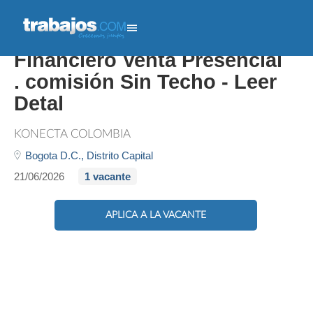
237558 Asesor(a) Comercial
Financiero Venta Presencial
. comisión Sin Techo - Leer
Detal
KONECTA COLOMBIA
Bogota D.C.,
Distrito Capital
21/06/2026
1 vacante
APLICA A LA VACANTE