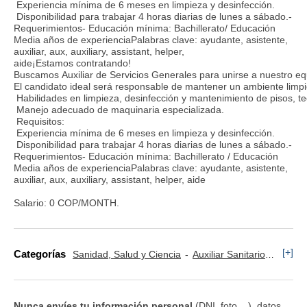
Experiencia mínima de 6 meses en limpieza y desinfección.
Disponibilidad para trabajar 4 horas diarias de lunes a sábado.-
Requerimientos- Educación mínima: Bachillerato/ Educación
Media años de experienciaPalabras clave: ayudante, asistente,
auxiliar, aux, auxiliary, assistant, helper,
aide¡Estamos contratando!
Buscamos Auxiliar de Servicios Generales para unirse a nuestro e
El candidato ideal será responsable de mantener un ambiente limpio
Habilidades en limpieza, desinfección y mantenimiento de pisos, t
Manejo adecuado de maquinaria especializada.
Requisitos:
Experiencia mínima de 6 meses en limpieza y desinfección.
Disponibilidad para trabajar 4 horas diarias de lunes a sábado.-
Requerimientos- Educación mínima: Bachillerato / Educación
Media años de experienciaPalabras clave: ayudante, asistente,
auxiliar, aux, auxiliary, assistant, helper, aide
Salario: 0 COP/MONTH.
[+]
Categorías
Sanidad, Salud y Ciencia
Auxiliar Sanitario
Resta
Nunca envíes tu información personal
(DNI, foto,...), datos