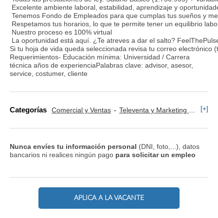
Excelente ambiente laboral, estabilidad, aprendizaje y oportunidad
Tenemos Fondo de Empleados para que cumplas tus sueños y meta
Respetamos tus horarios, lo que te permite tener un equilibrio labo
Nuestro proceso es 100% virtual
La oportunidad está aquí. ¿Te atreves a dar el salto? FeelThePuls
Si tu hoja de vida queda seleccionada revisa tu correo electrónic
Requerimientos- Educación mínima: Universidad / Carrera
técnica años de experienciaPalabras clave: advisor, asesor,
service, costumer, cliente
[+]
Categorías
Comercial y Ventas
Televenta y Marketing Telefónico
Nunca envíes tu información personal
(DNI, foto,...), datos
bancarios ni realices ningún pago
para solicitar un empleo
APLICA A LA VACANTE