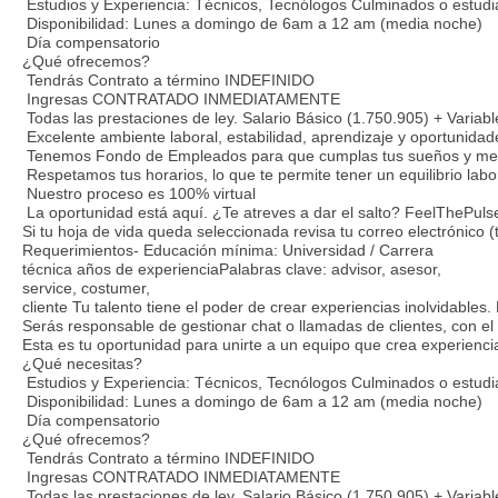
Estudios y Experiencia: Técnicos, Tecnólogos Culminados o estud
Disponibilidad: Lunes a domingo de 6am a 12 am (media noche)
Día compensatorio
¿Qué ofrecemos?
Tendrás Contrato a término INDEFINIDO
Ingresas CONTRATADO INMEDIATAMENTE
Todas las prestaciones de ley. Salario Básico (1.750.905) + Varia
Excelente ambiente laboral, estabilidad, aprendizaje y oportunidad
Tenemos Fondo de Empleados para que cumplas tus sueños y meta
Respetamos tus horarios, lo que te permite tener un equilibrio labo
Nuestro proceso es 100% virtual
La oportunidad está aquí. ¿Te atreves a dar el salto? FeelThePuls
Si tu hoja de vida queda seleccionada revisa tu correo electrónic
Requerimientos- Educación mínima: Universidad / Carrera
técnica años de experienciaPalabras clave: advisor, asesor,
service, costumer,
cliente Tu talento tiene el poder de crear experiencias inolvidabl
Serás responsable de gestionar chat o llamadas de clientes, con el 
Esta es tu oportunidad para unirte a un equipo que crea experienc
¿Qué necesitas?
Estudios y Experiencia: Técnicos, Tecnólogos Culminados o estud
Disponibilidad: Lunes a domingo de 6am a 12 am (media noche)
Día compensatorio
¿Qué ofrecemos?
Tendrás Contrato a término INDEFINIDO
Ingresas CONTRATADO INMEDIATAMENTE
Todas las prestaciones de ley. Salario Básico (1.750.905) + Varia