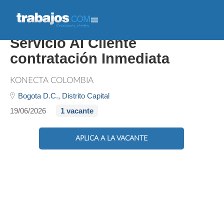
237433 Asesor/a De
Servicio Al Cliente
contratación Inmediata
KONECTA COLOMBIA
Bogota D.C.,
Distrito Capital
19/06/2026
1 vacante
APLICA A LA VACANTE