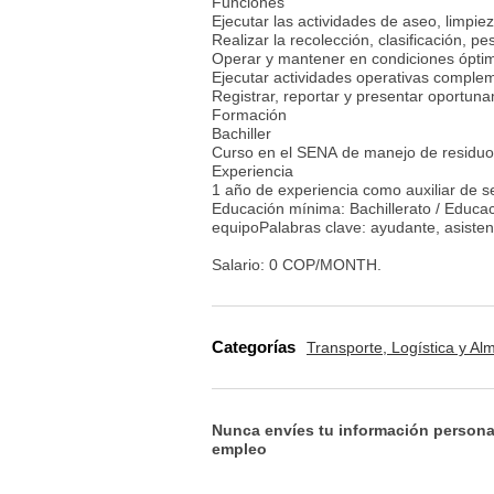
Funciones
Ejecutar las actividades de aseo, limpi
Realizar la recolección, clasificación,
Operar y mantener en condiciones óptima
Ejecutar actividades operativas complem
Registrar, reportar y presentar oportun
Formación
Bachiller
Curso en el SENA de manejo de residuos
Experiencia
1 año de experiencia como auxiliar de 
Educación mínima: Bachillerato / Educ
equipoPalabras clave: ayudante, asistente,
Salario: 0 COP/MONTH.
Categorías
Transporte, Logística y A
Nunca envíes tu información persona
empleo