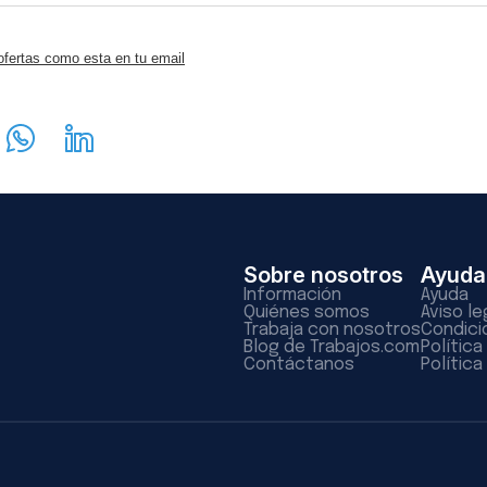
ofertas como esta en tu email
Sobre nosotros
Ayuda
Información
Ayuda
Quiénes somos
Aviso le
Trabaja con nosotros
Condici
Blog de Trabajos.com
Polític
Contáctanos
Política