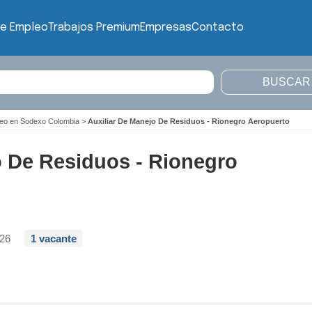
de Empleo
Trabajos Premium
Empresas
Contacto
leo en Sodexo Colombia
>
Auxiliar De Manejo De Residuos - Rionegro Aeropuerto
o De Residuos - Rionegro
026
1 vacante