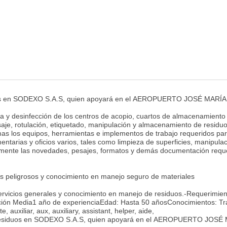
iduos en SODEXO S.A.S, quien apoyará en el AEROPUERTO JOSÉ MA
eza y desinfección de los centros de acopio, cuartos de almacenamiento
 pesaje, rotulación, etiquetado, manipulación y almacenamiento de resi
s los equipos, herramientas e implementos de trabajo requeridos para
entarias y oficios varios, tales como limpieza de superficies, manip
amente las novedades, pesajes, formatos y demás documentación requeri
 peligrosos y conocimiento en manejo seguro de materiales
servicios generales y conocimiento en manejo de residuos.-Requerimien
ación Media1 año de experienciaEdad: Hasta 50 añosConocimientos: Tr
 auxiliar, aux, auxiliary, assistant, helper, aide,
de residuos en SODEXO S.A.S, quien apoyará en el AEROPUERTO J