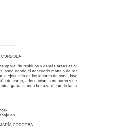
RÍA CORDOBA
 temporal de residuos y demás áreas asignadas, garantizando el cumpli
duos, asegurando el adecuado manejo de residuos convencionales y peli
 la ejecución de las labores de aseo, lavado y control de residuos, i
ulación de carga, adecuaciones menores y demás tareas asignadas de a
da, garantizando la trazabilidad de las actividades realizadas y el cu
tos-
abajo en
OSÉ MARÍA CORDOBA