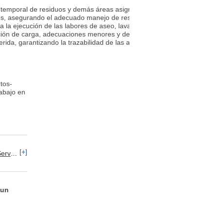
 temporal de residuos y demás áreas asignadas, garantizando el cumpli
duos, asegurando el adecuado manejo de residuos convencionales y peli
 la ejecución de las labores de aseo, lavado y control de residuos, i
ulación de carga, adecuaciones menores y demás tareas asignadas de a
da, garantizando la trazabilidad de las actividades realizadas y el cu
tos-
abajo en
[+]
vicios: Otros
 un