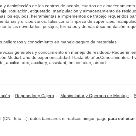
eza y desinfección de los centros de acopio, cuartos de almacenamiento
 pesaje, rotulación, etiquetado, manipulación y almacenamiento de resi
s los equipos, herramientas e implementos de trabajo requeridos para
entarias y oficios varios, tales como limpieza de superficies, manip
amente las novedades, pesajes, formatos y demás documentación requeri
 peligrosos y conocimiento en manejo seguro de materiales
servicios generales y conocimiento en manejo de residuos.-Requerimien
ación Media1 año de experienciaEdad: Hasta 50 añosConocimientos: Tr
 auxiliar, aux, auxiliary, assistant, helper, aide, airport
lmacén
Reponedor y Cajero
Manipulador y Operario de Montaje
Ser
l
(DNI, foto,...), datos bancarios ni realices ningún pago
para solicitar