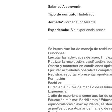
Salario:
A convenir
Tipo de contrato:
Indefinido
Jornada:
Jornada Indiferente
Experiencia:
Sin experiencia previa
Se busca Auxiliar de manejo de res
Funciones
Ejecutar las actividades de aseo, limpi
Realizar la recolección, clasificación,
Operar y mantener en condiciones óptima
Ejecutar actividades operativas complem
Registrar, reportar y presentar oportun
Formación
Bachiller
Curso en el SENA de manejo de residuos
Experiencia
1 año de experiencia como auxiliar de 
Educación mínima: Bachillerato / Educ
equipoPalabras clave: ayudante, asistente,
airportSe busca Auxiliar de manejo 