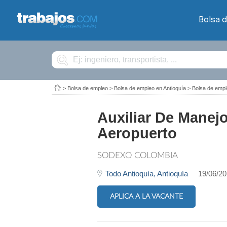
Bolsa 
Buscar
>
Bolsa de empleo
>
Bolsa de empleo en Antioquía
>
Bolsa de emp
Auxiliar De Manej
Aeropuerto
SODEXO COLOMBIA
Todo Antioquía,
Antioquía
19/06/2
APLICA A LA VACANTE