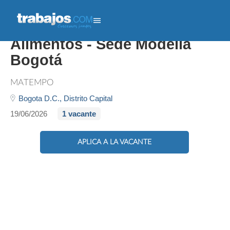
Auxiliar Punto De Venta De
Alimentos - Sede Modelia
Bogotá
MATEMPO
Bogota D.C.,
Distrito Capital
19/06/2026
1 vacante
APLICA A LA VACANTE