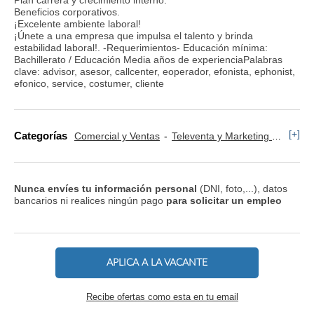
Beneficios corporativos.
¡Excelente ambiente laboral!
¡Únete a una empresa que impulsa el talento y brinda
estabilidad laboral!. -Requerimientos- Educación mínima:
Bachillerato / Educación Media años de experienciaPalabras
clave: advisor, asesor, callcenter, eoperador, efonista, ephonist,
efonico, service, costumer, cliente
[+]
Categorías
Comercial y Ventas
Televenta y Marketing Telefónico
Nunca envíes tu información personal
(DNI, foto,...), datos
bancarios ni realices ningún pago
para solicitar un empleo
APLICA A LA VACANTE
Recibe ofertas como esta en tu email