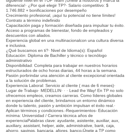
siguiente nivel en el TOP Team ¡Únete a nosotros y marca la
diferencia!· ¿Por qué elegir TP?· Salario competitivo: $
1.746.882 + bonificaciones por desempeño
Crecimiento profesional, ¡aquí tu potencial no tiene límites!
Contrato a término indefinido
Capacitación paga y formación diseñada para impulsar tu éxito.
Acceso a programas de bienestar, fondo de empleados y
descuentos con aliados.
Experiencia global en una multinacionalcon una cultura diversa
e inclusiva.
¿Qué buscamos en ti?· Nivel de Idioma(s): Español
Educación: Diploma de Bachiller y técnico o tecnólogo
administrativo
Disponibilidad: Completa para trabajar en nuestros horarios
estructurados de ocho horas diarias, 44 horas a la semana.
Pasión porbrindar una atención al cliente excepcional orientada
a la solución de problemas.
Experiencia Laboral: Servicio al cliente ( mas de 6 meses)·
Lugar de Trabajo· MEDELLIN· · · Lead the Way! En TP no solo
ofrecemos empleos, creamos carreras. Como líderes globales
en experiencia del cliente, brindamos un entorno dinámico
donde tu talento, pasión y ambición impulsan el éxito real.·
Aplican términos y condiciones.-Requerimientos- Educación
mínima: Universidad / Carrera técnica años de
experienciaPalabras clave: ayudante, asistente, auxiliar, aux,
auxiliary, assistant, helper, aide, administrative, bank, caja,
ahorro, savings, bancaria, afores, banco¡Únete a TP como