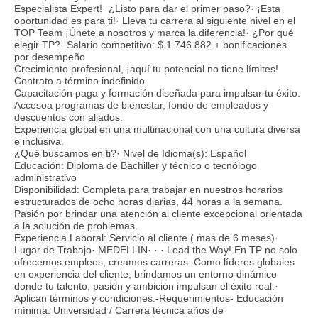
Especialista Expert!· ¿Listo para dar el primer paso?· ¡Esta
oportunidad es para ti!· Lleva tu carrera al siguiente nivel en el
TOP Team ¡Únete a nosotros y marca la diferencia!· ¿Por qué
elegir TP?· Salario competitivo: $ 1.746.882 + bonificaciones
por desempeño
Crecimiento profesional, ¡aquí tu potencial no tiene límites!
Contrato a término indefinido
Capacitación paga y formación diseñada para impulsar tu éxito.
Accesoa programas de bienestar, fondo de empleados y
descuentos con aliados.
Experiencia global en una multinacional con una cultura diversa
e inclusiva.
¿Qué buscamos en ti?· Nivel de Idioma(s): Español
Educación: Diploma de Bachiller y técnico o tecnólogo
administrativo
Disponibilidad: Completa para trabajar en nuestros horarios
estructurados de ocho horas diarias, 44 horas a la semana.
Pasión por brindar una atención al cliente excepcional orientada
a la solución de problemas.
Experiencia Laboral: Servicio al cliente ( mas de 6 meses)·
Lugar de Trabajo· MEDELLIN· · · Lead the Way! En TP no solo
ofrecemos empleos, creamos carreras. Como líderes globales
en experiencia del cliente, brindamos un entorno dinámico
donde tu talento, pasión y ambición impulsan el éxito real.·
Aplican términos y condiciones.-Requerimientos- Educación
mínima: Universidad / Carrera técnica años de