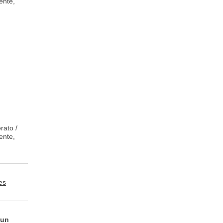
ente,
rato /
ente,
es
 un