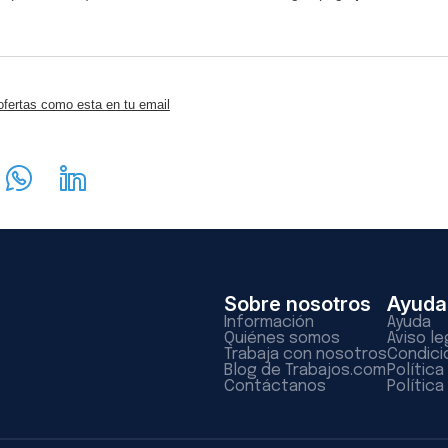
ofertas como esta en tu email
Sobre nosotros
Ayuda
Información
Ayuda
Quiénes somos
Aviso le
Trabaja con nosotros
Condici
Blog de Trabajos.com
Polític
Contáctanos
Política