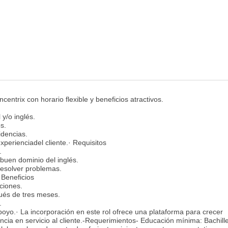
entrix con horario flexible y beneficios atractivos.
y/o inglés.
s.
idencias.
perienciadel cliente.· Requisitos
.
uen dominio del inglés.
resolver problemas.
 Beneficios
ciones.
ués de tres meses.
.
poyo.· La incorporación en este rol ofrece una plataforma para crecer
encia en servicio al cliente.-Requerimientos- Educación mínima: Bachille