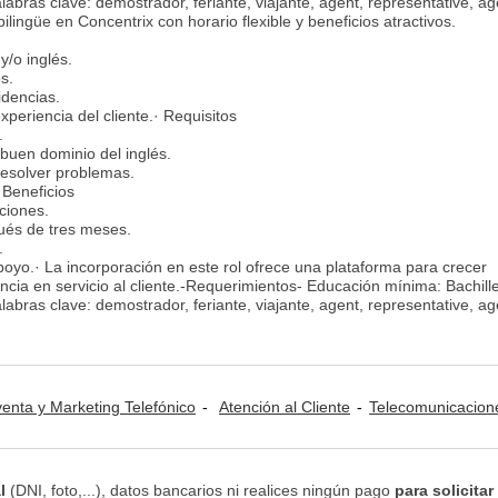
bras clave: demostrador, feriante, viajante, agent, representative, ag
ingüe en Concentrix con horario flexible y beneficios atractivos.
y/o inglés.
s.
idencias.
periencia del cliente.· Requisitos
.
uen dominio del inglés.
resolver problemas.
 Beneficios
ciones.
ués de tres meses.
.
poyo.· La incorporación en este rol ofrece una plataforma para crecer
encia en servicio al cliente.-Requerimientos- Educación mínima: Bachille
bras clave: demostrador, feriante, viajante, agent, representative, ag
venta y Marketing Telefónico
Atención al Cliente
Telecomunicacion
l
(DNI, foto,...), datos bancarios ni realices ningún pago
para solicitar