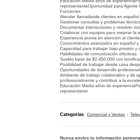
Educación Media años de experienciaPala
representanteOportunidad para Agente bil
Funciones
Atender llamadasde clientes en español 
Gestionar consultas y problemas técnico
Documentar interacciones y resolver inc
Colaborar con equipos para mejorar la ex
Experiencia previa en atención al cliente
Conocimientos avanzados en español y b
Capacidad para trabajar bajo presión y 
Habilidades de comunicación efectivas.·
Sueldo base de $2.450.000 con bonifica
Posibilidad de trabajar desde casa desp
Oportunidades de desarrollo profesional
Ambiente de trabajo colaborativo y de a
profesionalmente y contribuir a la excel
Educación Media años de experienciaPala
representante
Categorías
Comercial y Ventas
Tele
Nunca envíes tu información persona