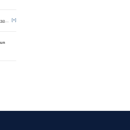
[+]
nal
Atención al Cliente / Telemarketing
 un