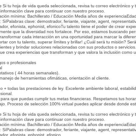
 Si tu hoja de vida queda seleccionada, revisa tu correo electrónico y
s información clave para continuar con nuestro proceso.
ción mínima: Bachillerato / Educación Media años de experienciaEdad
SíPalabras clave: demostrador, feriante, viajante, agent, representati
ador, efonista, ephonist, efonicoTu talento tiene el poder de crear expe
emente que la diversidad nos fortalece. Por eso, estamos buscando pe
ransformar cada interacción en una oportunidad para marcar la diferen
tar con tu talento, superar límites y brillar! ¿Cuál será tu misión? Ser
ientes y brindar soluciones relacionadas con sus productos o servicios
que crea experiencias que transforman y que valora la inclusión como u
gos o profesionales
al
rotativos ( 44 horas semanales).
anejo de herramientas ofimáticas, orientación al cliente.
 + todas las prestaciones de ley. Excelente ambiente laboral, estabili
sional.
ara que puedas cumplir tus metas financieras. Respetamos tus horar
rabajo. Proceso de selección 100% virtual puedes aplicar desde donde es
 Si tu hoja de vida queda seleccionada, revisa tu correo electrónico y
s información clave para continuar con nuestro proceso.
ción mínima: Bachillerato / Educación Media años de experienciaEdad
SíPalabras clave: demostrador, feriante, viajante, agent, representati
ador, efonista, ephonist, efonico