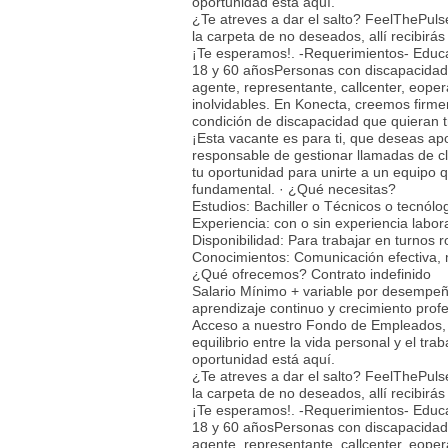
oportunidad está aquí.
¿Te atreves a dar el salto? FeelThePulse
la carpeta de no deseados, allí recibirá
¡Te esperamos!. -Requerimientos- Educa
18 y 60 añosPersonas con discapacidad: 
agente, representante, callcenter, eoper
inolvidables. En Konecta, creemos firm
condición de discapacidad que quieran t
¡Esta vacante es para ti, que deseas apor
responsable de gestionar llamadas de cl
tu oportunidad para unirte a un equipo 
fundamental. · ¿Qué necesitas?
Estudios: Bachiller o Técnicos o tecnólo
Experiencia: con o sin experiencia labor
Disponibilidad: Para trabajar en turnos 
Conocimientos: Comunicación efectiva, m
¿Qué ofrecemos? Contrato indefinido
Salario Mínimo + variable por desempeño
aprendizaje continuo y crecimiento profe
Acceso a nuestro Fondo de Empleados, p
equilibrio entre la vida personal y el t
oportunidad está aquí.
¿Te atreves a dar el salto? FeelThePulse
la carpeta de no deseados, allí recibirá
¡Te esperamos!. -Requerimientos- Educa
18 y 60 añosPersonas con discapacidad: 
agente, representante, callcenter, eoper