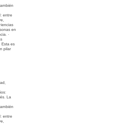
 también
: entre
ve,
riencias
rsonas en
cia. ·
ás
. Esta es
n pilar
dad,
ios:
tés. La
 también
: entre
ve,