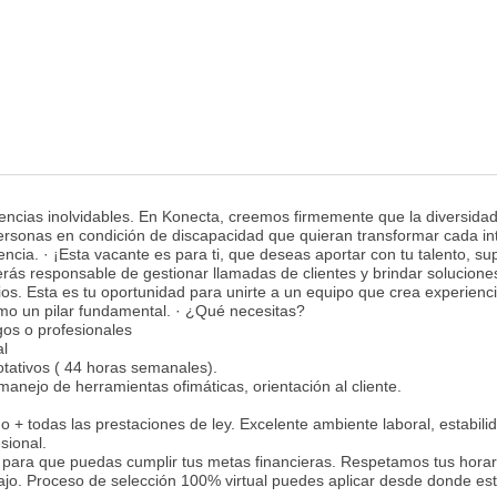
riencias inolvidables. En Konecta, creemos firmemente que la diversida
ersonas en condición de discapacidad que quieran transformar cada in
ncia. · ¡Esta vacante es para ti, que deseas aportar con tu talento, su
 Serás responsable de gestionar llamadas de clientes y brindar solucione
ios. Esta es tu oportunidad para unirte a un equipo que crea experienc
omo un pilar fundamental. · ¿Qué necesitas?
gos o profesionales
al
rotativos ( 44 horas semanales).
anejo de herramientas ofimáticas, orientación al cliente.
 + todas las prestaciones de ley. Excelente ambiente laboral, estabili
sional.
ara que puedas cumplir tus metas financieras. Respetamos tus horar
rabajo. Proceso de selección 100% virtual puedes aplicar desde donde es