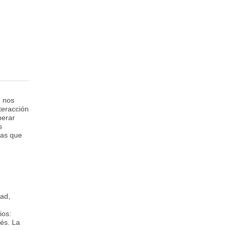
d nos
teracción
perar
s
ias que
dad,
ios:
tés. La