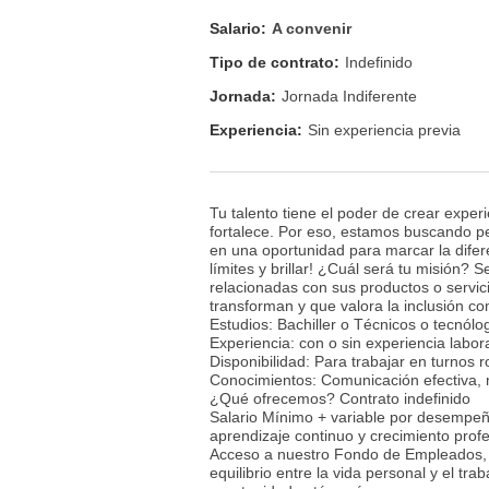
Salario:
A convenir
Tipo de contrato:
Indefinido
Jornada:
Jornada Indiferente
Experiencia:
Sin experiencia previa
Tu talento tiene el poder de crear expe
fortalece. Por eso, estamos buscando p
en una oportunidad para marcar la difere
límites y brillar! ¿Cuál será tu misión?
relacionadas con sus productos o servic
transforman y que valora la inclusión c
Estudios: Bachiller o Técnicos o tecnólo
Experiencia: con o sin experiencia labor
Disponibilidad: Para trabajar en turnos 
Conocimientos: Comunicación efectiva, m
¿Qué ofrecemos? Contrato indefinido
Salario Mínimo + variable por desempeño
aprendizaje continuo y crecimiento profe
Acceso a nuestro Fondo de Empleados, p
equilibrio entre la vida personal y el t