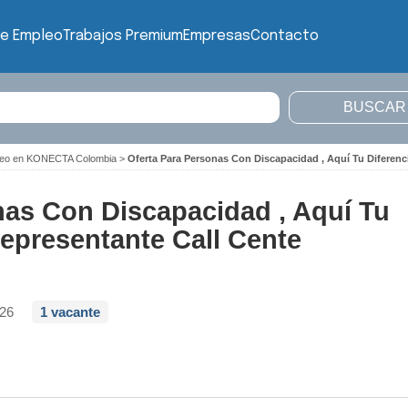
de Empleo
Trabajos Premium
Empresas
Contacto
leo en KONECTA Colombia
>
Oferta Para Personas Con Discapacidad , Aquí Tu Diferen
nas Con Discapacidad , Aquí Tu
epresentante Call Cente
026
1 vacante