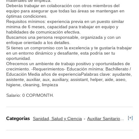
materiales de limpieza.
Deberás trabajar en colaboración con otros miembros del
equipo para asegurar que todas las áreas se mantengan en
óptimas condiciones.
Requisitos mínimos: experiencia previa en un puesto similar
minima de 6 meses, capacidad para trabajar en equipo y
habilidades de comunicación efectiva.
Buscamos una persona responsable, organizada y con un
enfoque orientado a los detalles.
Si tienes un compromiso con la excelencia y te gustaría trabajar
en un entorno dinámico y desafiante, esta podría ser tu
oportunidad.
Ofrecemos un ambiente de trabajo positivo y oportunidades de
crecimiento. -Requerimientos- Educación mínima: Bachillerato /
Educación Media años de experienciaPalabras clave: ayudante,
asistente, auxiliar, aux, auxiliary, assistant, helper, aide, aseo,
higiene, cleaning, limpieza
Salario: 0 COP/MONTH.
[+]
Categorías
Sanidad, Salud y Ciencia
Auxiliar Sanitario
Condu