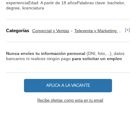
experienciaEdad: A partir de 18 añosPalabras clave: bachelor,
degree, licenciatura
[+]
Categorías
Comercial y Ventas
Televenta y Marketing Telefónico
Nunca envíes tu información personal
(DNI, foto,...), datos
bancarios ni realices ningún pago
para solicitar un empleo
APLICA A LA VACANTE
Recibe ofertas como esta en tu email