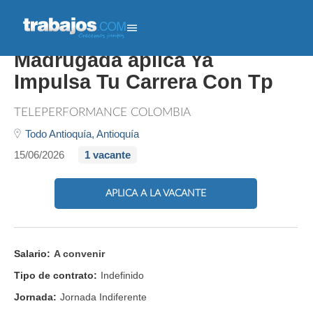
Si Te Gusta Trabajar En La
Madrugada aplica Ya
Impulsa Tu Carrera Con Tp
TELEPERFORMANCE COLOMBIA
Todo Antioquía,
Antioquía
15/06/2026
1 vacante
APLICA A LA VACANTE
Salario:
A convenir
Tipo de contrato:
Indefinido
Jornada:
Jornada Indiferente