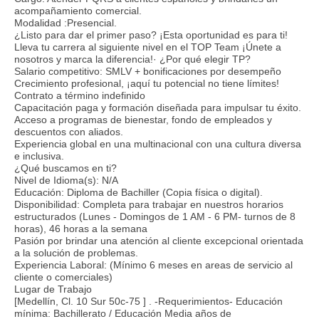
acompañamiento comercial.
Modalidad :Presencial.
¿Listo para dar el primer paso? ¡Esta oportunidad es para ti!
Lleva tu carrera al siguiente nivel en el TOP Team ¡Únete a
nosotros y marca la diferencia!· ¿Por qué elegir TP?
Salario competitivo: SMLV + bonificaciones por desempeño
Crecimiento profesional, ¡aquí tu potencial no tiene límites!
Contrato a término indefinido
Capacitación paga y formación diseñada para impulsar tu éxito.
Acceso a programas de bienestar, fondo de empleados y
descuentos con aliados.
Experiencia global en una multinacional con una cultura diversa
e inclusiva.
¿Qué buscamos en ti?
Nivel de Idioma(s): N/A
Educación: Diploma de Bachiller (Copia física o digital).
Disponibilidad: Completa para trabajar en nuestros horarios
estructurados (Lunes - Domingos de 1 AM - 6 PM- turnos de 8
horas), 46 horas a la semana
Pasión por brindar una atención al cliente excepcional orientada
a la solución de problemas.
Experiencia Laboral: (Mínimo 6 meses en areas de servicio al
cliente o comerciales)
Lugar de Trabajo
[Medellín, Cl. 10 Sur 50c-75 ] . -Requerimientos- Educación
mínima: Bachillerato / Educación Media años de