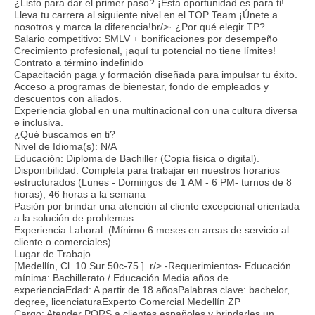
¿Listo para dar el primer paso? ¡Esta oportunidad es para ti!
Lleva tu carrera al siguiente nivel en el TOP Team ¡Únete a
nosotros y marca la diferencia!br/>· ¿Por qué elegir TP?
Salario competitivo: SMLV + bonificaciones por desempeño
Crecimiento profesional, ¡aquí tu potencial no tiene límites!
Contrato a término indefinido
Capacitación paga y formación diseñada para impulsar tu éxito.
Acceso a programas de bienestar, fondo de empleados y
descuentos con aliados.
Experiencia global en una multinacional con una cultura diversa
e inclusiva.
¿Qué buscamos en ti?
Nivel de Idioma(s): N/A
Educación: Diploma de Bachiller (Copia física o digital).
Disponibilidad: Completa para trabajar en nuestros horarios
estructurados (Lunes - Domingos de 1 AM - 6 PM- turnos de 8
horas), 46 horas a la semana
Pasión por brindar una atención al cliente excepcional orientada
a la solución de problemas.
Experiencia Laboral: (Mínimo 6 meses en areas de servicio al
cliente o comerciales)
Lugar de Trabajo
[Medellín, Cl. 10 Sur 50c-75 ] .r/> -Requerimientos- Educación
mínima: Bachillerato / Educación Media años de
experienciaEdad: A partir de 18 añosPalabras clave: bachelor,
degree, licenciaturaExperto Comercial Medellín ZP
Cargo: Atender PQRS a clientes españoles y brindarles un