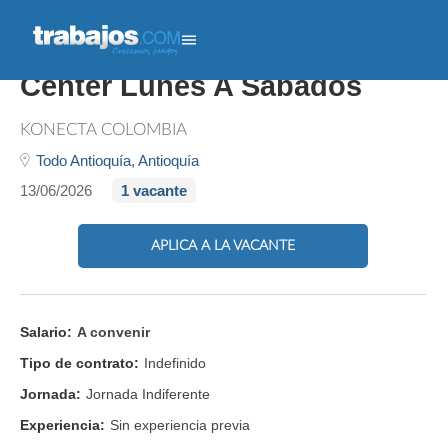
Asesor/a Comercial Call
Center Lunes A Sábados
KONECTA COLOMBIA
Todo Antioquía,
Antioquía
13/06/2026
1 vacante
APLICA A LA VACANTE
Salario:
A convenir
Tipo de contrato:
Indefinido
Jornada:
Jornada Indiferente
Experiencia:
Sin experiencia previa