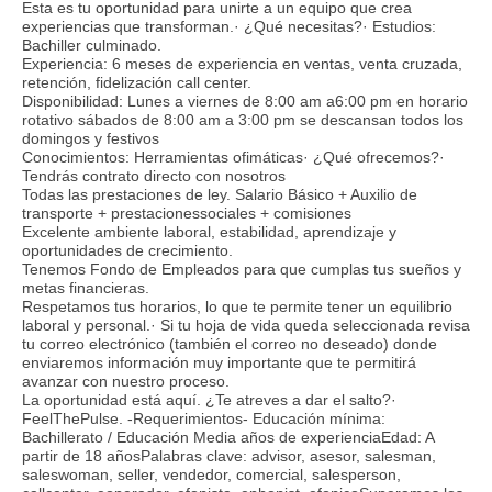
Esta es tu oportunidad para unirte a un equipo que crea
experiencias que transforman.· ¿Qué necesitas?· Estudios:
Bachiller culminado.
Experiencia: 6 meses de experiencia en ventas, venta cruzada,
retención, fidelización call center.
Disponibilidad: Lunes a viernes de 8:00 am a6:00 pm en horario
rotativo sábados de 8:00 am a 3:00 pm se descansan todos los
domingos y festivos
Conocimientos: Herramientas ofimáticas· ¿Qué ofrecemos?·
Tendrás contrato directo con nosotros
Todas las prestaciones de ley. Salario Básico + Auxilio de
transporte + prestacionessociales + comisiones
Excelente ambiente laboral, estabilidad, aprendizaje y
oportunidades de crecimiento.
Tenemos Fondo de Empleados para que cumplas tus sueños y
metas financieras.
Respetamos tus horarios, lo que te permite tener un equilibrio
laboral y personal.· Si tu hoja de vida queda seleccionada revisa
tu correo electrónico (también el correo no deseado) donde
enviaremos información muy importante que te permitirá
avanzar con nuestro proceso.
La oportunidad está aquí. ¿Te atreves a dar el salto?·
FeelThePulse. -Requerimientos- Educación mínima:
Bachillerato / Educación Media años de experienciaEdad: A
partir de 18 añosPalabras clave: advisor, asesor, salesman,
saleswoman, seller, vendedor, comercial, salesperson,