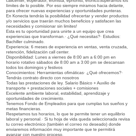
callcenter, eoperador, efonista, ephonist, efonicoSuperamos los
límites de lo posible. Por eso siempre miramos hacia delante,
para ofrecer nuevas experiencias y oportunidades punteras.
En Konecta tendrás la posibilidad ofrecertar y vender productos
y/o servicios que traerán muchos beneficios y satisfacen las
necesidades y comisionar sin limites!
Esta es tu oportunidad para unirte a un equipo que crea
experiencias que transforman.· ¿Qué necesitas?· Estudios:
Bachiller culminado.
Experiencia: 6 meses de experiencia en ventas, venta cruzada,
retención, fidelización call center.
Disponibilidad: Lunes a viernes de 8:00 am a 6:00 pm en
horario rotativo sábados de 8:00 am a 3:00 pm se descansan
todos los domingos y festivos
Conocimientos: Herramientas ofimáticas· ¿Qué ofrecemos?·
Tendrás contrato directo con nosotros
Todas las prestaciones de ley. Salario Básico + Auxilio de
transporte + prestaciones sociales + comisiones
Excelente ambiente laboral, estabilidad, aprendizaje y
oportunidades de crecimiento.
Tenemos Fondo de Empleados para que cumplas tus sueños y
metas financieras.
Respetamos tus horarios, lo que te permite tener un equilibrio
laboral y personal.· Si tu hoja de vida queda seleccionada revisa
tu correo electrónico (también el correo no deseado) donde
enviaremos información muy importante que te permitirá
avanzar con nuestro proceso.