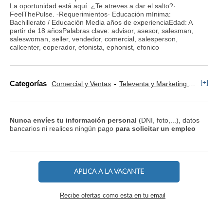
La oportunidad está aquí. ¿Te atreves a dar el salto?·
FeelThePulse. -Requerimientos- Educación mínima:
Bachillerato / Educación Media años de experienciaEdad: A
partir de 18 añosPalabras clave: advisor, asesor, salesman,
saleswoman, seller, vendedor, comercial, salesperson,
callcenter, eoperador, efonista, ephonist, efonico
[+]
Categorías
Comercial y Ventas
Televenta y Marketing Telefónico
Nunca envíes tu información personal
(DNI, foto,...), datos
bancarios ni realices ningún pago
para solicitar un empleo
APLICA A LA VACANTE
Recibe ofertas como esta en tu email