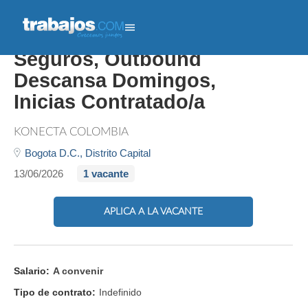
237410 Asesor(a) Comercial
Seguros, Outbound
Descansa Domingos,
Inicias Contratado/a
KONECTA COLOMBIA
Bogota D.C.,
Distrito Capital
13/06/2026
1 vacante
APLICA A LA VACANTE
Salario:
A convenir
Tipo de contrato:
Indefinido