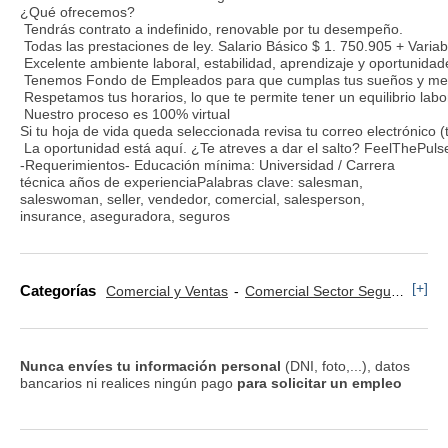
¿Qué ofrecemos?
Tendrás contrato a indefinido, renovable por tu desempeño.
Todas las prestaciones de ley. Salario Básico $ 1. 750.905 + Vari
Excelente ambiente laboral, estabilidad, aprendizaje y oportunidad
Tenemos Fondo de Empleados para que cumplas tus sueños y meta
Respetamos tus horarios, lo que te permite tener un equilibrio labo
Nuestro proceso es 100% virtual
Si tu hoja de vida queda seleccionada revisa tu correo electrónic
La oportunidad está aquí. ¿Te atreves a dar el salto? FeelThePuls
-Requerimientos- Educación mínima: Universidad / Carrera
técnica años de experienciaPalabras clave: salesman,
saleswoman, seller, vendedor, comercial, salesperson,
insurance, aseguradora, seguros
[+]
Categorías
Comercial y Ventas
Comercial Sector Seguros
Te
Nunca envíes tu información personal
(DNI, foto,...), datos
bancarios ni realices ningún pago
para solicitar un empleo