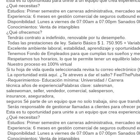
Esta es tu oportunidad para unirte a un equipo que crea experienc
¿Qué necesitas?
Estudios: Primer semestre en carreras administrativa, mercadeo se
Experiencia: 6 meses en gestión comercial de seguros outbound en
Disponibilidad: Lunes a viernes de 07:00am a 07:00pm Sanados 
Conocimientos: Venta de intangibles
¿Qué ofrecemos?
Tendrás contrato a indefinido, renovable por tu desempeño.
Todas las prestaciones de ley. Salario Básico $ 1. 750.905 + Vari
Excelente ambiente laboral, estabilidad, aprendizaje y oportunidad
Tenemos Fondo de Empleados para que cumplas tus sueños y meta
Respetamos tus horarios, lo que te permite tener un equilibrio labo
Nuestro proceso es 100% virtual
Si tu hoja de vida queda seleccionada revisa tu correo electrónic
La oportunidad está aquí. ¿Te atreves a dar el salto? FeelThePuls
-Requerimientos- Educación mínima: Universidad / Carrera
técnica años de experienciaPalabras clave: salesman,
saleswoman, seller, vendedor, comercial, salesperson,
insurance, aseguradora,
seguros Sé parte de un equipo que no solo trabaja, sino que transf
Serás responsable de gestionar llamadas a clientes para ofrecer pr
Esta es tu oportunidad para unirte a un equipo que crea experienc
¿Qué necesitas?
Estudios: Primer semestre en carreras administrativa, mercadeo se
Experiencia: 6 meses en gestión comercial de seguros outbound en
Disponibilidad: Lunes a viernes de 07:00am a 07:00pm Sanados 
Conocimientos: Venta de intangibles