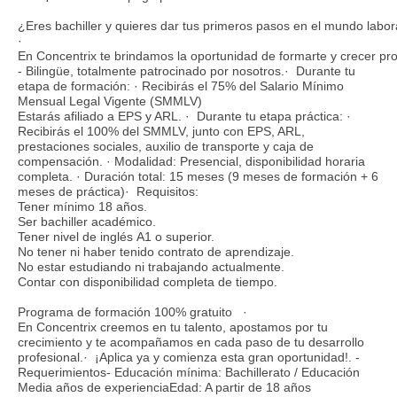
¿Eres bachiller y quieres dar tus primeros pasos en el mundo labo
·
En Concentrix te brindamos la oportunidad de formarte y crecer pr
- Bilingüe, totalmente patrocinado por nosotros.· Durante tu
etapa de formación: · Recibirás el 75% del Salario Mínimo
Mensual Legal Vigente (SMMLV)
Estarás afiliado a EPS y ARL. · Durante tu etapa práctica: ·
Recibirás el 100% del SMMLV, junto con EPS, ARL,
prestaciones sociales, auxilio de transporte y caja de
compensación. · Modalidad: Presencial, disponibilidad horaria
completa. · Duración total: 15 meses (9 meses de formación + 6
meses de práctica)· Requisitos:
Tener mínimo 18 años.
Ser bachiller académico.
Tener nivel de inglés A1 o superior.
No tener ni haber tenido contrato de aprendizaje.
No estar estudiando ni trabajando actualmente.
Contar con disponibilidad completa de tiempo.
Programa de formación 100% gratuito ·
En Concentrix creemos en tu talento, apostamos por tu
crecimiento y te acompañamos en cada paso de tu desarrollo
profesional.· ¡Aplica ya y comienza esta gran oportunidad!. -
Requerimientos- Educación mínima: Bachillerato / Educación
Media años de experienciaEdad: A partir de 18 años