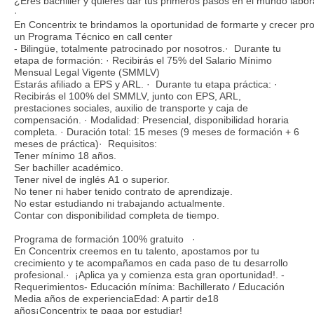
¿Eres bachiller y quieres dar tus primeros pasos en el mundo labo
·
En Concentrix te brindamos la oportunidad de formarte y crecer pr
un Programa Técnico en call center
- Bilingüe, totalmente patrocinado por nosotros.· Durante tu
etapa de formación: · Recibirás el 75% del Salario Mínimo
Mensual Legal Vigente (SMMLV)
Estarás afiliado a EPS y ARL. · Durante tu etapa práctica: ·
Recibirás el 100% del SMMLV, junto con EPS, ARL,
prestaciones sociales, auxilio de transporte y caja de
compensación. · Modalidad: Presencial, disponibilidad horaria
completa. · Duración total: 15 meses (9 meses de formación + 6
meses de práctica)· Requisitos:
Tener mínimo 18 años.
Ser bachiller académico.
Tener nivel de inglés A1 o superior.
No tener ni haber tenido contrato de aprendizaje.
No estar estudiando ni trabajando actualmente.
Contar con disponibilidad completa de tiempo.
Programa de formación 100% gratuito ·
En Concentrix creemos en tu talento, apostamos por tu
crecimiento y te acompañamos en cada paso de tu desarrollo
profesional.· ¡Aplica ya y comienza esta gran oportunidad!. -
Requerimientos- Educación mínima: Bachillerato / Educación
Media años de experienciaEdad: A partir de18
años¡Concentrix te paga por estudiar!