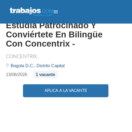
Bachiller Sin Experiencia /
Estudia Patrocinado Y
Conviértete En Bilingüe
Con Concentrix -
CONCENTRIX
Bogota D.C.,
Distrito Capital
13/06/2026
1 vacante
APLICA A LA VACANTE