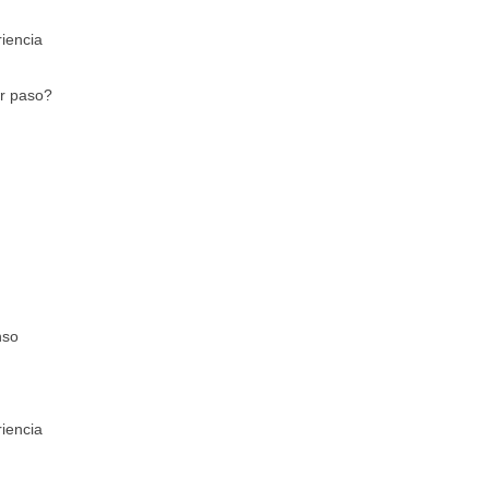
iencia
er paso?
nso
iencia