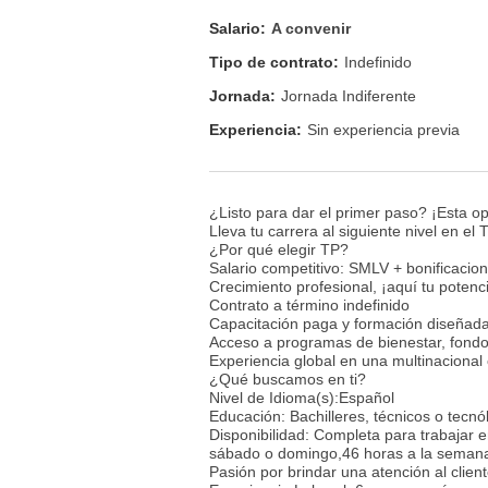
Salario:
A convenir
Tipo de contrato:
Indefinido
Jornada:
Jornada Indiferente
Experiencia:
Sin experiencia previa
¿Listo para dar el primer paso? ¡Esta op
Lleva tu carrera al siguiente nivel en e
¿Por qué elegir TP?
Salario competitivo: SMLV + bonificaci
Crecimiento profesional, ¡aquí tu potenci
Contrato a término indefinido
Capacitación paga y formación diseñada 
Acceso a programas de bienestar, fond
Experiencia global en una multinacional 
¿Qué buscamos en ti?
Nivel de Idioma(s):Español
Educación: Bachilleres, técnicos o tecnó
Disponibilidad: Completa para trabajar 
sábado o domingo,46 horas a la seman
Pasión por brindar una atención al clien