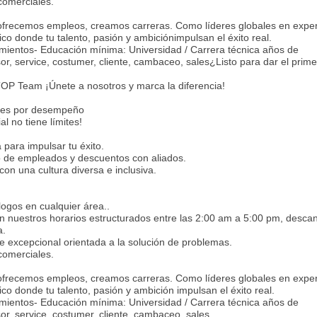
comerciales.
ofrecemos empleos, creamos carreras. Como líderes globales en exper
co donde tu talento, pasión y ambiciónimpulsan el éxito real.
imientos- Educación mínima: Universidad / Carrera técnica años de
or, service, costumer, cliente, cambaceo, sales¿Listo para dar el prim
l TOP Team ¡Únete a nosotros y marca la diferencia!
ones por desempeño
al no tiene límites!
para impulsar tu éxito.
o de empleados y descuentos con aliados.
con una cultura diversa e inclusiva.
logos en cualquier área..
en nuestros horarios estructurados entre las 2:00 am a 5:00 pm, desca
a.
te excepcional orientada a la solución de problemas.
comerciales.
ofrecemos empleos, creamos carreras. Como líderes globales en exper
co donde tu talento, pasión y ambición impulsan el éxito real.
imientos- Educación mínima: Universidad / Carrera técnica años de
or, service, costumer, cliente, cambaceo, sales