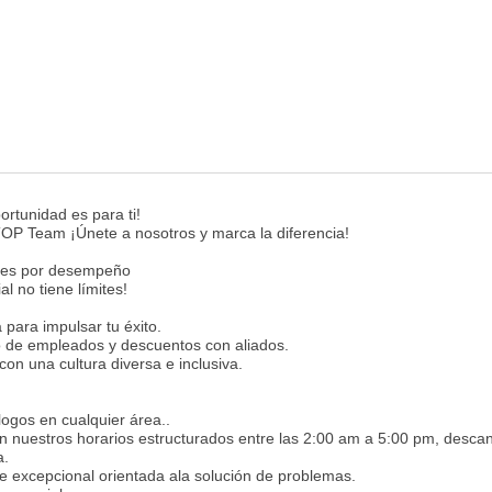
ortunidad es para ti!
l TOP Team ¡Únete a nosotros y marca la diferencia!
ones por desempeño
al no tiene límites!
para impulsar tu éxito.
o de empleados y descuentos con aliados.
con una cultura diversa e inclusiva.
logos en cualquier área..
en nuestros horarios estructurados entre las 2:00 am a 5:00 pm, desca
a.
te excepcional orientada ala solución de problemas.