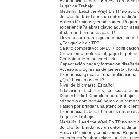
Experiencia Laboral: 6 meses en áreas 
Lugar de Trabajo
Medellín· Lead the Way! En TP no solo 
del cliente, brindamos un entorno dinámi
Aplican términos y condiciones.-Requer
experienciaPalabras clave: advisor, ases
¡Esta oportunidad es para ti!
Lleva tu carrera al siguiente nivel en e
¿Por qué elegir TP?
Salario competitivo: SMLV + bonificaci
Crecimiento profesional, ¡aquí tu potenci
Contrato a término indefinido
Capacitación paga y formación diseñada 
Acceso a programas de bienestar, fond
Experiencia global en una multinacional 
¿Qué buscamos en ti?
Nivel de Idioma(s): Español
Educación: Bachilleres, técnicos o tecnó
Disponibilidad: Completa para trabajar 
sábado o domingo,46 horas a la seman
Pasión por brindar una atención al clien
Experiencia Laboral: 6 meses en áreas 
Lugar de Trabajo
Medellín· Lead the Way! En TP no solo 
del cliente, brindamos un entorno dinámi
Aplican términos y condiciones.-Requer
experienciaPalabras clave: advisor, ases