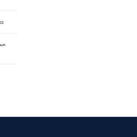
es
 un