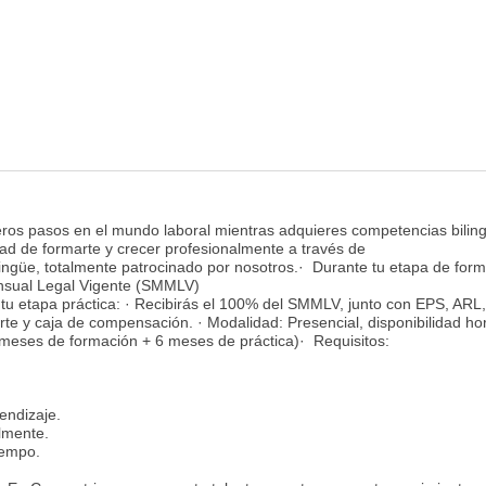
meros pasos en el mundo laboral mientras adquieres competencias bilin
ad de formarte y crecer profesionalmente a través de
lingüe, totalmente patrocinado por nosotros.· Durante tu etapa de form
ensual Legal Vigente (SMMLV)
 tu etapa práctica: · Recibirás el 100% del SMMLV, junto con EPS, ARL,
orte y caja de compensación. · Modalidad: Presencial, disponibilidad ho
 meses de formación + 6 meses de práctica)· Requisitos:
endizaje.
lmente.
iempo.