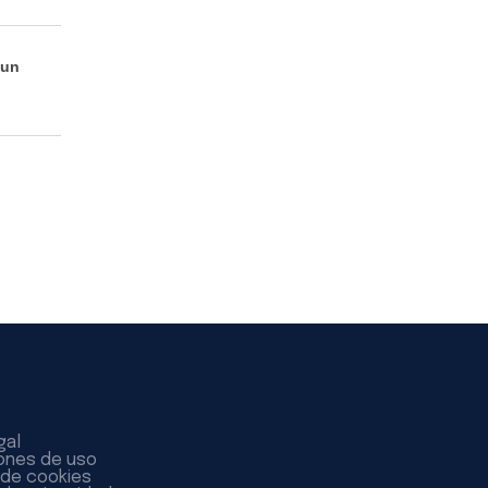
 un
gal
ones de uso
a de cookies