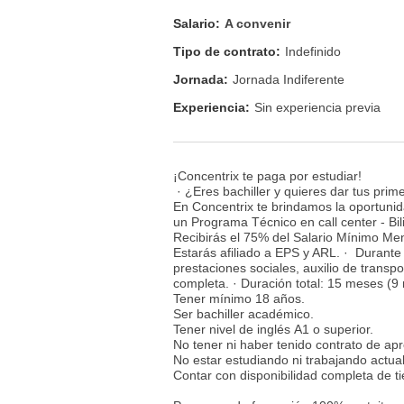
Salario:
A convenir
Tipo de contrato:
Indefinido
Jornada:
Jornada Indiferente
Experiencia:
Sin experiencia previa
¡Concentrix te paga por estudiar!
· ¿Eres bachiller y quieres dar tus pri
En Concentrix te brindamos la oportunid
un Programa Técnico en call center - Bi
Recibirás el 75% del Salario Mínimo M
Estarás afiliado a EPS y ARL. · Durante
prestaciones sociales, auxilio de transp
completa. · Duración total: 15 meses (9
Tener mínimo 18 años.
Ser bachiller académico.
Tener nivel de inglés A1 o superior.
No tener ni haber tenido contrato de apr
No estar estudiando ni trabajando actua
Contar con disponibilidad completa de t