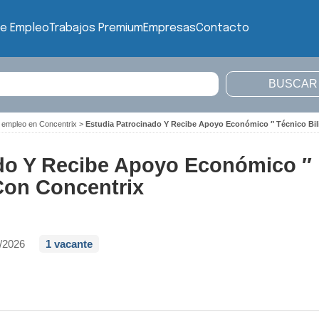
de Empleo
Trabajos Premium
Empresas
Contacto
 empleo en Concentrix
>
Estudia Patrocinado Y Recibe Apoyo Económico ″ Técnico Bi
ado Y Recibe Apoyo Económico ″
Con Concentrix
/2026
1 vacante