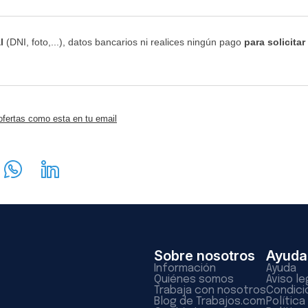
l
(DNI, foto,...), datos bancarios ni realices ningún pago
para solicitar
ofertas como esta en tu email
Sobre nosotros
Ayuda
Información
Ayuda
Quiénes somos
Aviso le
Trabaja con nosotros
Condici
Blog de Trabajos.com
Polític