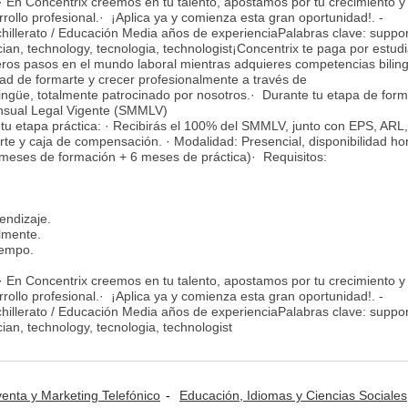
En Concentrix creemos en tu talento, apostamos por tu crecimiento y 
llo profesional.· ¡Aplica ya y comienza esta gran oportunidad!. -
illerato / Educación Media años de experienciaPalabras clave: suppor
cian, technology, tecnologia, technologist¡Concentrix te paga por estud
meros pasos en el mundo laboral mientras adquieres competencias bilin
ad de formarte y crecer profesionalmente a través de
lingüe, totalmente patrocinado por nosotros.· Durante tu etapa de form
ensual Legal Vigente (SMMLV)
 tu etapa práctica: · Recibirás el 100% del SMMLV, junto con EPS, ARL,
orte y caja de compensación. · Modalidad: Presencial, disponibilidad ho
 meses de formación + 6 meses de práctica)· Requisitos:
endizaje.
lmente.
iempo.
En Concentrix creemos en tu talento, apostamos por tu crecimiento y 
llo profesional.· ¡Aplica ya y comienza esta gran oportunidad!. -
illerato / Educación Media años de experienciaPalabras clave: suppor
cian, technology, tecnologia, technologist
venta y Marketing Telefónico
Educación, Idiomas y Ciencias Sociales