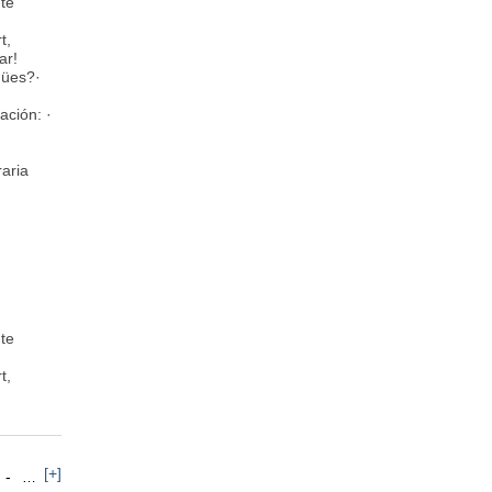
te
t,
iar!
gües?·
ación: ·
raria
te
t,
[+]
Monitor y Animador
Telecomunicaciones