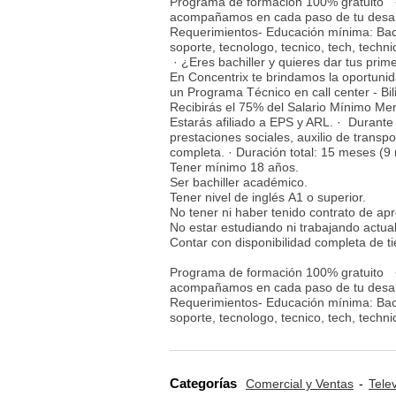
Programa de formación 100% gratuito · 
acompañamos en cada paso de tu desarro
Requerimientos- Educación mínima: Bach
soporte, tecnologo, tecnico, tech, techni
· ¿Eres bachiller y quieres dar tus pri
En Concentrix te brindamos la oportunid
un Programa Técnico en call center - Bi
Recibirás el 75% del Salario Mínimo M
Estarás afiliado a EPS y ARL. · Durante
prestaciones sociales, auxilio de transp
completa. · Duración total: 15 meses (9
Tener mínimo 18 años.
Ser bachiller académico.
Tener nivel de inglés A1 o superior.
No tener ni haber tenido contrato de apr
No estar estudiando ni trabajando actua
Contar con disponibilidad completa de t
Programa de formación 100% gratuito · 
acompañamos en cada paso de tu desarro
Requerimientos- Educación mínima: Bach
soporte, tecnologo, tecnico, tech, techni
Categorías
Comercial y Ventas
Tele