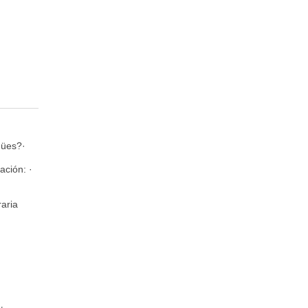
gües?·
ación: ·
raria