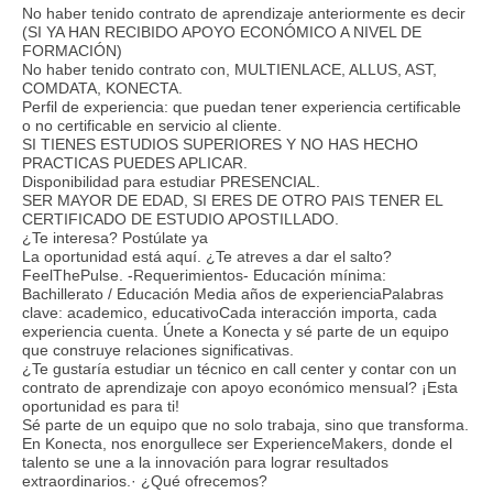
No haber tenido contrato de aprendizaje anteriormente es decir
(SI YA HAN RECIBIDO APOYO ECONÓMICO A NIVEL DE
FORMACIÓN)
No haber tenido contrato con, MULTIENLACE, ALLUS, AST,
COMDATA, KONECTA.
Perfil de experiencia: que puedan tener experiencia certificable
o no certificable en servicio al cliente.
SI TIENES ESTUDIOS SUPERIORES Y NO HAS HECHO
PRACTICAS PUEDES APLICAR.
Disponibilidad para estudiar PRESENCIAL.
SER MAYOR DE EDAD, SI ERES DE OTRO PAIS TENER EL
CERTIFICADO DE ESTUDIO APOSTILLADO.
¿Te interesa? Postúlate ya
La oportunidad está aquí. ¿Te atreves a dar el salto?
FeelThePulse. -Requerimientos- Educación mínima:
Bachillerato / Educación Media años de experienciaPalabras
clave: academico, educativoCada interacción importa, cada
experiencia cuenta. Únete a Konecta y sé parte de un equipo
que construye relaciones significativas.
¿Te gustaría estudiar un técnico en call center y contar con un
contrato de aprendizaje con apoyo económico mensual? ¡Esta
oportunidad es para ti!
Sé parte de un equipo que no solo trabaja, sino que transforma.
En Konecta, nos enorgullece ser ExperienceMakers, donde el
talento se une a la innovación para lograr resultados
extraordinarios.· ¿Qué ofrecemos?