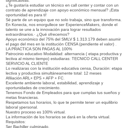
significativas.
¿Te gustaría estudiar un técnico en call center y contar con un
contrato de aprendizaje con apoyo económico mensual? ¡Esta
oportunidad es para ti!
Sé parte de un equipo que no solo trabaja, sino que transforma.
En Konecta, nos enorgullece ser ExperienceMakers, donde el
talento se une a la innovación para lograr resultados
extraordinarios.· ¿Qué ofrecemos?
Apoyo económico del 75% del SMLV $ 1.313.179 deben asumir
el pago del mes en la institución CENSA (pendiente el valor) .
LA PRACTICA SON PAGAS AL 100%
Patrocinio educativo Modalidad: alternancia ( etapa productiva y
lectiva al mismo tiempo) estudiaras: TECNICO CALL CENTER
SERVICIO AL CLIENTE
Lo realizaras con la institución educativa censa, Duración: etapa
lectiva y productiva simultáneamente total: 12 meses
Afiliación ARL+ EPS + AFP + FC.
Excelente ambiente laboral, estabilidad, aprendizaje y
oportunidades de crecimiento.
Tenemos Fondo de Empleados para que cumplas tus sueños y
metas financieras.
Respetamos tus horarios, lo que te permite tener un equilibrio
laboral ypersonal.
Nuestro proceso es 100% virtual.
La información de los horarios se dará en la oferta virtual.
Requisitos:
Ser Bachiller culminado.