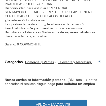
PRACTICAS PUEDES APLICAR.
Disponibilidad para estudiar PRESENCIAL.
SER MAYOR DE EDAD, SI ERES DE OTRO PAIS TENER EL
CERTIFICADO DE ESTUDIO APOSTILLADO.
¿Te interesa? Postúlate ya
La oportunidad está aquí. ¿Te atreves a dar el salto?
FeelThePulse. -Requerimientos- Educación mínima:
Bachillerato / Educación Media años de experienciaPalabras
clave: academico, educativo
Salario: 0 COP/MONTH.
[+]
Categorías
Comercial y Ventas
Televenta y Marketing Telefónico
Nunca envíes tu información personal
(DNI, foto,...), datos
bancarios ni realices ningún pago
para solicitar un empleo
APLICA A LA VACANTE