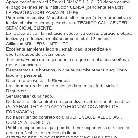
Apoyo económico del 75% del SMLV $ 1.313.179 deben asumir
el pago del mes en la institución CENSA (pendiente el valor) .
LA PRACTICA SON PAGAS AL 100%
Patrocinio educativo Modalidad: alternancia ( etapa productiva y
lectiva al mismo tiempo) estudiaras: TECNICO CALL CENTER
SERVICIO AL CLIENTE
Lo realizaras con la institución educativa censa, Duración: etapa
lectiva y productiva simultáneamente total: 12 meses
Afiliación ARL+ EPS + AFP + FC.
Excelente ambiente laboral, estabilidad, aprendizaje y
oportunidades de crecimiento.
Tenemos Fondo de Empleados para que cumplas tus sueños y
metas financieras.
Respetamos tus horarios, lo que te permite tener un equilibrio
laboral y personal.
Nuestro proceso es 100% virtual.
La información de los horarios se dará en la oferta virtual.
Requisitos:
Ser Bachiller culminado.
No haber tenido contrato de aprendizaje anteriormente es decir
(SI YA HAN RECIBIDO APOYO ECONÓMICO A NIVEL DE
FORMACIÓN)
No haber tenido contrato con, MULTIENLACE, ALLUS, AST,
COMDATA, KONECTA.
Perfil de experiencia: que puedan tener experiencia certificable
o no certificable en servicio al cliente.
SI TIENES ESTUDIOS SUPERIORES Y NO HAS HECHO