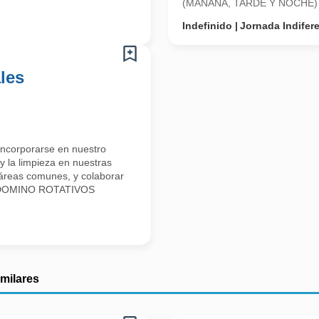
(MAÑANA, TARDE Y NOCHE) E
Indefinido
Jornada Indifer
les
incorporarse en nuestro
y la limpieza en nuestras
e áreas comunes, y colaborar
A DOMINO ROTATIVOS
imilares