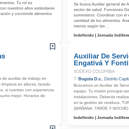
imentos. Tu rol es
Se busca Auxiliar general de 
con nuestros altos estándares
sector de salud. Funciones Ge
aración y cocciónde alimentos
suministros. Coordinar con el 
cantidad de los alimentos. Ana
menús según las ...
Indefinido
Jornada Indifer
as
Auxiliar De Serv
Engativá Y Font
SODEXO COLOMBIA
de auxiliar de trabajo en
Bogota D.c.
, Distrito Capit
 limpieza en alturas, lavado
Buscamos un Auxiliar de Servi
es, si cuentan con experiencia
equipo. Tu misión principal se
mucho mejor. Horarios de
instalaciones. Deberás realiz
en la gestión de residuos
(MAÑANA, TARDE Y NOCHE) E
Indefinido
Jornada Indifer