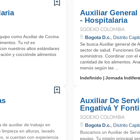
laria
Auxiliar General
- Hospitalaria
SODEXO COLOMBIA
uipo como Auxiliar de Cocina
Bogota D.c.
, Distrito Capit
imentos. Tu rol es
Se busca Auxiliar general de 
con nuestros altos estándares
sector de salud. Funciones Ge
aración y cocciónde alimentos
suministros. Coordinar con el 
cantidad de los alimentos. Ana
menús según las ...
Indefinido
Jornada Indifer
as
Auxiliar De Serv
Engativá Y Font
SODEXO COLOMBIA
de auxiliar de trabajo en
Bogota D.c.
, Distrito Capit
 limpieza en alturas, lavado
Buscamos un Auxiliar de Servi
es, si cuentan con experiencia
equipo. Tu misión principal se