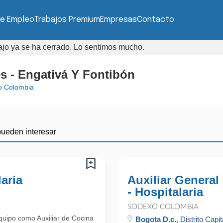
de Empleo
Trabajos Premium
Empresas
Contacto
bajo ya se ha cerrado. Lo sentimos mucho.
es - Engativá Y Fontibón
o Colombia
pueden interesar
laria
Auxiliar General
- Hospitalaria
SODEXO COLOMBIA
uipo como Auxiliar de Cocina
Bogota D.c.
, Distrito Capit