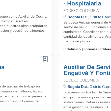
- Hospitalaria
SODEXO COLOMBIA
uipo como Auxiliar de Cocina
Bogota D.c.
, Distrito Capit
imentos. Tu rol es
Se busca Auxiliar general de 
con nuestros altos estándares
sector de salud. Funciones Ge
aración y cocciónde alimentos
suministros. Coordinar con el 
cantidad de los alimentos. Ana
menús según las ...
Indefinido
Jornada Indifer
as
Auxiliar De Serv
Engativá Y Font
SODEXO COLOMBIA
de auxiliar de trabajo en
Bogota D.c.
, Distrito Capit
 limpieza en alturas, lavado
Buscamos un Auxiliar de Servi
es, si cuentan con experiencia
equipo. Tu misión principal se
mucho mejor. Horarios de
instalaciones. Deberás realiz
en la gestión de residuos