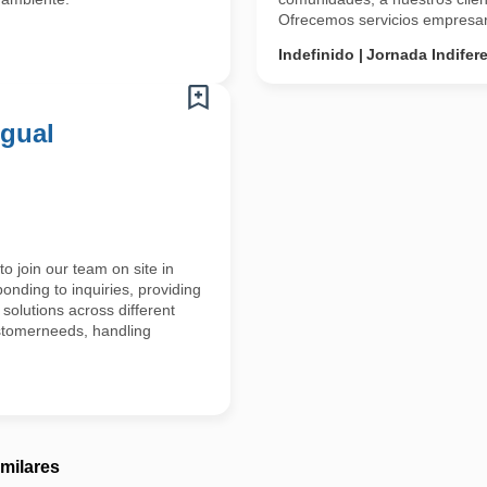
Ofrecemos servicios empresari
Indefinido
Jornada Indifer
ngual
o join our team on site in
ponding to inquiries, providing
 solutions across different
ustomerneeds, handling
imilares