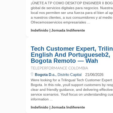
¡ÚNETE A TP COMO DESKTOP ENGINEER lI BOGO
global de servicios digitales para negocios. Nuestra
local nos permiten ser una fuerza para el bien al 
a nuestros clientes, a sus consumidores y al medio
Ofrecemosservicios empresariales ...
Indefinido
Jornada Indiferente
Tech Customer Expert, Trili
English And Portugueseb2,
Bogota Remoto — Wah
TELEPERFORMANCE COLOMBIA
Bogota D.c.
, Distrito Capital
21/06/2026
Were looking for a Trilingual Tech Customer Expert t
Bogota. In this role, youll support customers by res
clear and friendly guidance, and delivering effective
service scenarios. Youll focus on understanding c
information ...
Indefinido
Jornada Indiferente