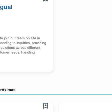
ngual
o join our team on site in
ponding to inquiries, providing
 solutions across different
ustomerneeds, handling
próximas