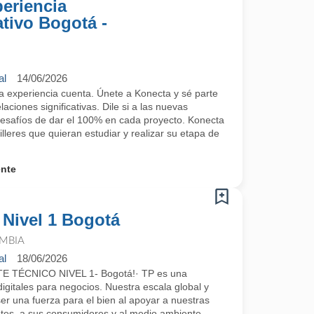
periencia
tivo Bogotá -
al
14/06/2026
a experiencia cuenta. Únete a Konecta y sé parte
aciones significativas. Dile si a las nuevas
desafíos de dar el 100% en cada proyecto. Konecta
leres que quieran estudiar y realizar su etapa de
ente
 Nivel 1 Bogotá
MBIA
al
18/06/2026
TÉCNICO NIVEL 1- Bogotá!· TP es una
igitales para negocios. Nuestra escala global y
er una fuerza para el bien al apoyar a nuestras
tes, a sus consumidores y al medio ambiente.