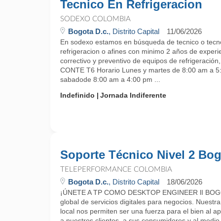
Tecnico En Refrigeracion
SODEXO COLOMBIA
Bogota D.c.
, Distrito Capital
11/06/2026
En sodexo estamos en búsqueda de tecnico o tecn
refrigeracion o afines con minimo 2 años de exper
correctivo y preventivo de equipos de refrigeració
CONTE T6 Horario Lunes y martes de 8:00 am a 5:
sabadode 8:00 am a 4:00 pm ...
Indefinido
Jornada Indiferente
Soporte Técnico Nivel 2 Bo
TELEPERFORMANCE COLOMBIA
Bogota D.c.
, Distrito Capital
18/06/2026
¡ÚNETE A TP COMO DESKTOP ENGINEER lI BOGO
global de servicios digitales para negocios. Nuestra
local nos permiten ser una fuerza para el bien al 
a nuestros clientes, a sus consumidores y al medio