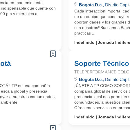
iencia en mantenimiento
Bogota D.c.
, Distrito Capit
n, indispensable que cuente con
Cada interacción importa, cad
00 pm y miercoles a
de un equipo que construye rel
oportunidades y los grandes 
con nosotros!!Buscamos Bachil
practicas ...
Indefinido
Jornada Indifer
gotá
Soporte Técnico
TELEPERFORMANCE COLO
Bogota D.c.
, Distrito Capit
TÁ ! TP es una compañía
¡ÚNETE A TP COMO SOPORTE 
 escala global y presencia
compañía global de servicios d
apoyar a nuestras comunidades,
presencia local nos permiten s
 ambiente.
comunidades, a nuestros clien
Ofrecemos servicios empresari
Indefinido
Jornada Indifer