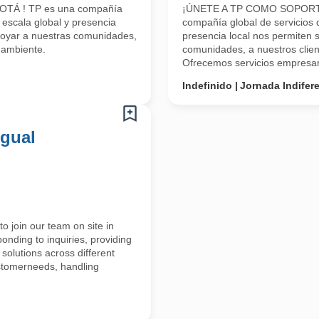
TÁ ! TP es una compañía
¡ÚNETE A TP COMO SOPORTE 
 escala global y presencia
compañía global de servicios d
apoyar a nuestras comunidades,
presencia local nos permiten s
 ambiente.
comunidades, a nuestros clien
Ofrecemos servicios empresari
Indefinido
Jornada Indifer
ngual
o join our team on site in
ponding to inquiries, providing
 solutions across different
ustomerneeds, handling