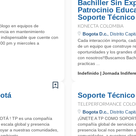
Bachiller Sin Ex
Patrocinio Educa
Soporte Técnico
ólogo en equipos de
KONECTA COLOMBIA
iencia en mantenimiento
Bogota D.c.
, Distrito Capit
n, indispensable que cuente con
Cada interacción importa, cad
00 pm y miercoles a
de un equipo que construye rel
oportunidades y los grandes 
con nosotros!!Buscamos Bachil
practicas ...
Indefinido
Jornada Indifer
gotá
Soporte Técnico
TELEPERFORMANCE COLO
Bogota D.c.
, Distrito Capit
TÁ ! TP es una compañía
¡ÚNETE A TP COMO SOPORTE 
 escala global y presencia
compañía global de servicios d
apoyar a nuestras comunidades,
presencia local nos permiten s
 ambiente.
comunidades, a nuestros clien