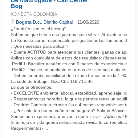
De Madrugada - Call Center
Bog
KONECTA COLOMBIA
Bogota D.c.
, Distrito Capital
11/06/2026
¿También sientes el feeling?
Sabemos que tienes eso que nos hace vibrar. Atrévete a ser parte
En Konecta serás responsable por gestionar las llamadas de clie
¿Qué necesitas para aplicar?
- Buena ACTITUD para atender a tus clientes, ganas de aprender
Aplicas con cualquiera de estos dos requisitos: (debes tener uno 
Perfil 1: Bachiller académico con 6 meses de experiencia en sopor
Perfil 2:Técnico en adelante en áreas de sistemas o afines Mín
- Debes tener disponibilidad de la línea turnos entre la 1:00AM 
La sede de trabajo : Niza CLL 116 71D 46
Lo que te ofrecemos:
- EXCELENTE ambiente laboral, estabilidad, aprendizaje, oportu
- Respetamos tus horarios, lo que te permite tener un equilibrio l
- Tendrás Contrato a término fijo a 4 meses renovable por tu de
- ¿Por esto tan bueno cuánto me pagarán? Salario Básico + varia
Somos una experiencia que vas a querer vivir. ¡Aplica ya! Feel
Si tu hoja de vida queda seleccionada revisa tu correo electrón
Requerimientos- ...