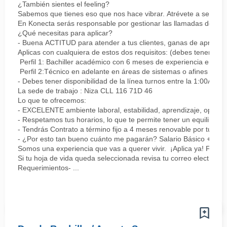
¿También sientes el feeling?
Sabemos que tienes eso que nos hace vibrar. Atrévete a ser parte
En Konecta serás responsable por gestionar las llamadas de clie
¿Qué necesitas para aplicar?
- Buena ACTITUD para atender a tus clientes, ganas de aprender
Aplicas con cualquiera de estos dos requisitos: (debes tener uno 
Perfil 1: Bachiller académico con 6 meses de experiencia en sopor
Perfil 2:Técnico en adelante en áreas de sistemas o afines Mín
- Debes tener disponibilidad de la línea turnos entre la 1:00AM 
La sede de trabajo : Niza CLL 116 71D 46
Lo que te ofrecemos:
- EXCELENTE ambiente laboral, estabilidad, aprendizaje, oportu
- Respetamos tus horarios, lo que te permite tener un equilibrio l
- Tendrás Contrato a término fijo a 4 meses renovable por tu de
- ¿Por esto tan bueno cuánto me pagarán? Salario Básico + varia
Somos una experiencia que vas a querer vivir. ¡Aplica ya! Feel
Si tu hoja de vida queda seleccionada revisa tu correo electrón
Requerimientos- ...