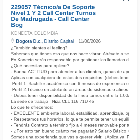
229057 Técnico/a De Soporte
Nivel 1 Y 2 Call Center Turnos
De Madrugada - Call Center
Bog
KONECTA COLOMBIA
Bogota D.c.
, Distrito Capital
11/06/2026
¿También sientes el feeling?
Sabemos que tienes eso que nos hace vibrar. Atrévete a ser parte
En Konecta serás responsable por gestionar las llamadas de clie
¿Qué necesitas para aplicar?
- Buena ACTITUD para atender a tus clientes, ganas de aprender
Aplicas con cualquiera de estos dos requisitos: (debes tener uno 
Perfil 1: Bachiller académico con 6 meses de experiencia en sopor
Perfil 2:Técnico en adelante en áreas de sistemas o afines Mín
- Debes tener disponibilidad de la línea turnos entre la 1:00AM 
La sede de trabajo : Niza CLL 116 71D 46
Lo que te ofrecemos:
- EXCELENTE ambiente laboral, estabilidad, aprendizaje, oportu
- Respetamos tus horarios, lo que te permite tener un equilibrio l
- Tendrás Contrato a término fijo a 4 meses renovable por tu de
- ¿Por esto tan bueno cuánto me pagarán? Salario Básico + varia
Somos una experiencia que vas a querer vivir. ¡Aplica ya! Feel