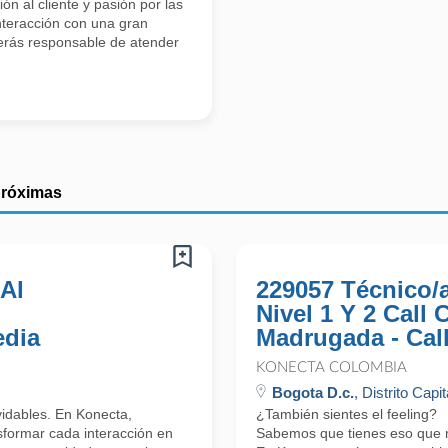
n al cliente y pasión por las
interacción con una gran
erás responsable de atender
próximas
 Al
229057 Técnico/
Nivel 1 Y 2 Call
edia
Madrugada - Cal
KONECTA COLOMBIA
Bogota D.c.
, Distrito Capit
lvidables. En Konecta,
¿También sientes el feeling?
formar cada interacción en
Sabemos que tienes eso que nos