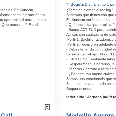
Bogota D.c.
, Distrito Capit
lvidables. En Konecta,
¿También sientes el feeling?
formar cada interacción en
Sabemos que tienes eso que nos
tu oportunidad para unirte a
En Konecta serás responsable 
 ¿Qué necesitas? Estudios:
¿Qué necesitas para aplicar?
- Buena ACTITUD para atender 
Aplicas con cualquiera de esto
Perfil 1: Bachiller académico 
Perfil 2:Técnico en adelante 
- Debes tener disponibilidad d
La sede de trabajo : Niza CL
- EXCELENTE ambiente laboral
- Respetamos tus horarios, lo 
- Tendrás Contrato a término 
- ¿Por esto tan bueno cuánto 
Somos una experiencia que vas
Si tu hoja de vida queda sele
Requerimientos- ...
Indefinido
Jornada Indifer
 Call
Medellin Agente 