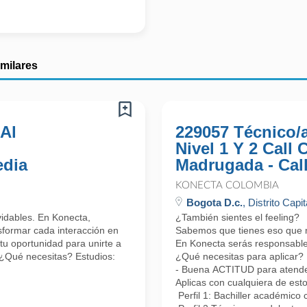
imilares
 Al
229057 Técnico/
Nivel 1 Y 2 Call
edia
Madrugada - Cal
KONECTA COLOMBIA
Bogota D.c.
, Distrito Capit
lvidables. En Konecta,
¿También sientes el feeling?
formar cada interacción en
Sabemos que tienes eso que nos
tu oportunidad para unirte a
En Konecta serás responsable 
 ¿Qué necesitas? Estudios:
¿Qué necesitas para aplicar?
- Buena ACTITUD para atender 
Aplicas con cualquiera de esto
Perfil 1: Bachiller académico 