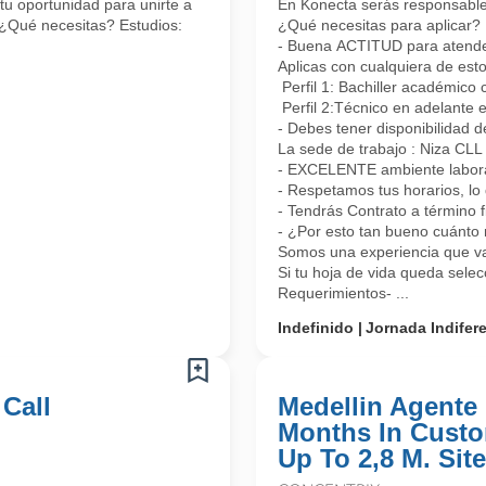
tu oportunidad para unirte a
En Konecta serás responsable 
 ¿Qué necesitas? Estudios:
¿Qué necesitas para aplicar?
- Buena ACTITUD para atender 
Aplicas con cualquiera de esto
Perfil 1: Bachiller académico 
Perfil 2:Técnico en adelante 
- Debes tener disponibilidad d
La sede de trabajo : Niza CL
- EXCELENTE ambiente laboral
- Respetamos tus horarios, lo 
- Tendrás Contrato a término 
- ¿Por esto tan bueno cuánto 
Somos una experiencia que vas
Si tu hoja de vida queda sele
Requerimientos- ...
Indefinido
Jornada Indifer
 Call
Medellin Agente 
Months In Custo
Up To 2,8 M. Site