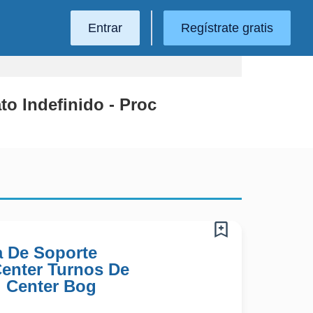
Entrar
Regístrate gratis
to Indefinido - Proc
a De Soporte
 Center Turnos De
l Center Bog