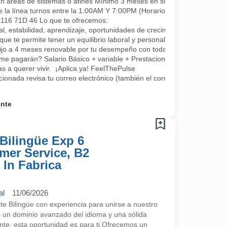
en áreas de sistemas o afines Mínimo 3 meses en soporte o áreas rel
e la línea turnos entre la 1:00AM Y 7:00PM (Horarios rotativos, 1 día 
L 116 71D 46 Lo que te ofrecemos:
, estabilidad, aprendizaje, oportunidades de crecimiento, tenemos fo
que te permite tener un equilibrio laboral y personal
fijo a 4 meses renovable por tu desempeño con todas las prestaciones 
me pagarán? Salario Básico + variable + Prestaciones por ley.
 a querer vivir. ¡Aplica ya! FeelThePulse
ccionada revisa tu correo electrónico (también el correo no deseado) 
ente
Bilingüe Exp 6
mer Service, B2
 In Fabrica
al
11/06/2026
 Bilingüe con experiencia para unirse a nuestro
s un dominio avanzado del idioma y una sólida
ente, esta oportunidad es para ti.Ofrecemos un