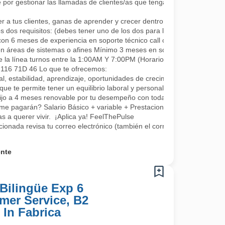
por gestionar las llamadas de clientes/as que tengan algún requerimie
a tus clientes, ganas de aprender y crecer dentro de la compañía co
s dos requisitos: (debes tener uno de los dos para la continuidad, se a
con 6 meses de experiencia en soporte técnico call center.
en áreas de sistemas o afines Mínimo 3 meses en soporte o áreas rel
e la línea turnos entre la 1:00AM Y 7:00PM (Horarios rotativos, 1 día 
L 116 71D 46 Lo que te ofrecemos:
, estabilidad, aprendizaje, oportunidades de crecimiento, tenemos fo
que te permite tener un equilibrio laboral y personal
fijo a 4 meses renovable por tu desempeño con todas las prestaciones 
me pagarán? Salario Básico + variable + Prestaciones por ley.
 a querer vivir. ¡Aplica ya! FeelThePulse
ccionada revisa tu correo electrónico (también el correo no deseado) 
ente
Bilingüe Exp 6
mer Service, B2
 In Fabrica