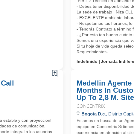
Perfil 2:Técnico en adelante 
- Debes tener disponibilidad d
La sede de trabajo : Niza CL
- EXCELENTE ambiente laboral
- Respetamos tus horarios, lo 
- Tendrás Contrato a término 
- ¿Por esto tan bueno cuánto 
Somos una experiencia que vas
Si tu hoja de vida queda sele
Requerimientos- ...
Indefinido
Jornada Indifer
 Call
Medellin Agente 
Months In Custo
Up To 2,8 M. Site
CONCENTRIX
Bogota D.c.
, Distrito Capit
a estable y con proyección!
Estamos en busca de un Agente
lidades de comunicación,
equipo en Concentrix.Si tiene
orte integral a los usuarios
experiencia en atención al cli