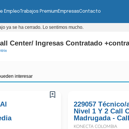
de Empleo
Trabajos Premium
Empresas
Contacto
bajo ya se ha cerrado. Lo sentimos mucho.
all Center/ Ingresas Contratado +contra
trix
pueden interesar
 Al
229057 Técnico/
Nivel 1 Y 2 Call
edia
Madrugada - Cal
KONECTA COLOMBIA