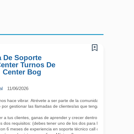
a De Soporte
 Center Turnos De
l Center Bog
al
11/06/2026
 hace vibrar. Atrévete a ser parte de la comunidad más cool; lo único 
por gestionar las llamadas de clientes/as que tengan algún requerimie
a tus clientes, ganas de aprender y crecer dentro de la compañía co
s dos requisitos: (debes tener uno de los dos para la continuidad, se a
con 6 meses de experiencia en soporte técnico call center.