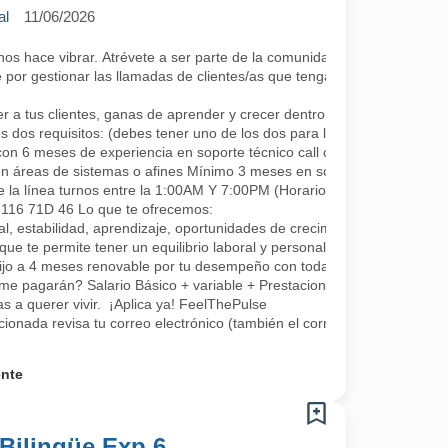
al
11/06/2026
 hace vibrar. Atrévete a ser parte de la comunidad más cool; lo único 
por gestionar las llamadas de clientes/as que tengan algún requerimie
a tus clientes, ganas de aprender y crecer dentro de la compañía co
s dos requisitos: (debes tener uno de los dos para la continuidad, se a
con 6 meses de experiencia en soporte técnico call center.
en áreas de sistemas o afines Mínimo 3 meses en soporte o áreas rel
e la línea turnos entre la 1:00AM Y 7:00PM (Horarios rotativos, 1 día 
L 116 71D 46 Lo que te ofrecemos:
, estabilidad, aprendizaje, oportunidades de crecimiento, tenemos fo
que te permite tener un equilibrio laboral y personal
fijo a 4 meses renovable por tu desempeño con todas las prestaciones 
me pagarán? Salario Básico + variable + Prestaciones por ley.
 a querer vivir. ¡Aplica ya! FeelThePulse
ccionada revisa tu correo electrónico (también el correo no deseado) 
ente
Bilingüe Exp 6