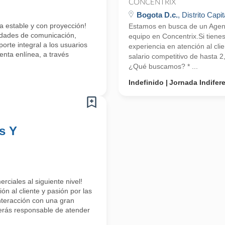
CONCENTRIX
Bogota D.c.
, Distrito Capit
a estable y con proyección!
Estamos en busca de un Agente
lidades de comunicación,
equipo en Concentrix.Si tiene
orte integral a los usuarios
experiencia en atención al cli
enta enlínea, a través
salario competitivo de hasta 
¿Qué buscamos? * ...
Indefinido
Jornada Indifer
s Y
rciales al siguiente nivel!
n al cliente y pasión por las
interacción con una gran
erás responsable de atender