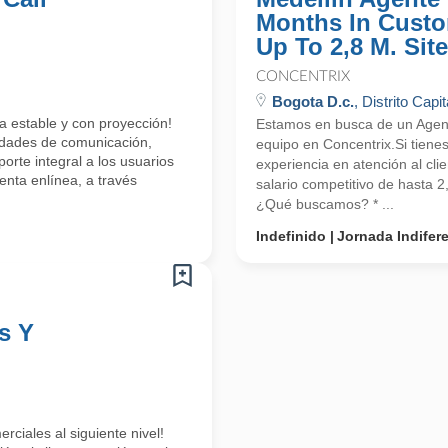
Months In Custo
Up To 2,8 M. Site
CONCENTRIX
Bogota D.c.
, Distrito Capit
a estable y con proyección!
Estamos en busca de un Agente
lidades de comunicación,
equipo en Concentrix.Si tiene
orte integral a los usuarios
experiencia en atención al cli
enta enlínea, a través
salario competitivo de hasta 
¿Qué buscamos? * ...
Indefinido
Jornada Indifer
s Y
rciales al siguiente nivel!