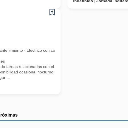
Indefinido
Jornada Indifer
enimiento - Eléctrico con conocimiento los arreglos locativos.
ses
reas relacionadas con el cargo Electrico y locativo (cableado estruct
ponibilidad ocasional nocturno.
ar ...
próximas