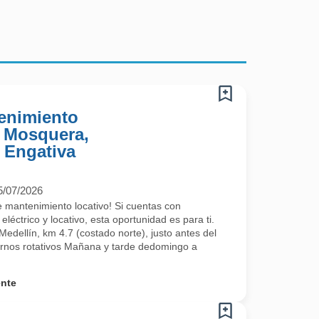
tenimiento
, Mosquera,
, Engativa
5/07/2026
 mantenimiento locativo! Si cuentas con
léctrico y locativo, esta oportunidad es para ti.
urado, Instalación de puntos eléctricos y puntos de voz, etc).
Medellín, km 4.7 (costado norte), justo antes del
urnos rotativos Mañana y tarde dedomingo a
ente