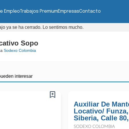
de Empleo
Trabajos Premium
Empresas
Contacto
bajo ya se ha cerrado. Lo sentimos mucho.
cativo Sopo
sa
Sodexo Colombia
pueden interesar
Auxiliar De Man
Locativo/ Funza
Siberia, Calle 80
SODEXO COLOMBIA