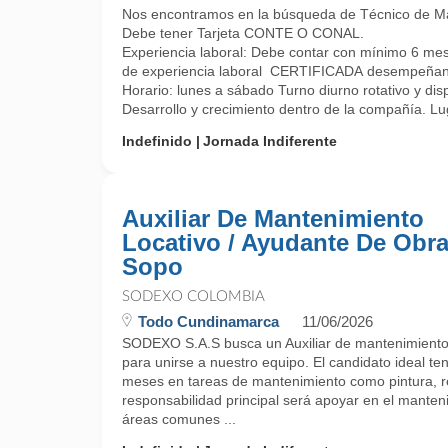
Nos encontramos en la búsqueda de Técnico de Mant
Debe tener Tarjeta CONTE O CONAL.
Experiencia laboral: Debe contar con mínimo 6 me
de experiencia laboral CERTIFICADA desempeñando ta
Horario: lunes a sábado Turno diurno rotativo y dis
Desarrollo y crecimiento dentro de la compañía. Lug
Indefinido
Jornada Indiferente
Auxiliar De Mantenimiento
Locativo / Ayudante De Obra
Sopo
SODEXO COLOMBIA
Todo Cundinamarca
11/06/2026
SODEXO S.A.S busca un Auxiliar de mantenimiento 
para unirse a nuestro equipo. El candidato ideal t
meses en tareas de mantenimiento como pintura, re
responsabilidad principal será apoyar en el manten
áreas comunes ...