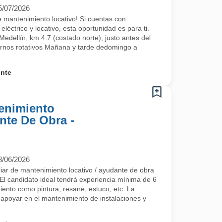
5/07/2026
 mantenimiento locativo! Si cuentas con
léctrico y locativo, esta oportunidad es para ti.
urado, Instalación de puntos eléctricos y puntos de voz, etc).
Medellín, km 4.7 (costado norte), justo antes del
urnos rotativos Mañana y tarde dedomingo a
ente
tenimiento
nte De Obra -
8/06/2026
ar de mantenimiento locativo / ayudante de obra
 El candidato ideal tendrá experiencia mínima de 6
ento como pintura, resane, estuco, etc. La
á apoyar en el mantenimiento de instalaciones y