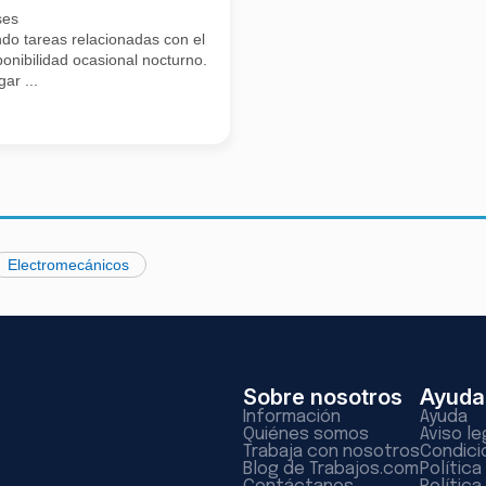
ses
reas relacionadas con el cargo Electrico y locativo (cableado estruct
ponibilidad ocasional nocturno.
ar ...
Electromecánicos
Sobre nosotros
Ayuda
Información
Ayuda
Quiénes somos
Aviso le
Trabaja con nosotros
Condici
Blog de Trabajos.com
Polític