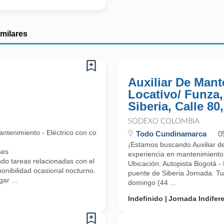
imilares
Auxiliar De Man
Locativo/ Funza
Siberia, Calle 80
SODEXO COLOMBIA
enimiento - Eléctrico con conocimiento los arreglos locativos.
Todo Cundinamarca
0
¡Estamos buscando Auxiliar de
ses
experiencia en mantenimiento e
reas relacionadas con el cargo Electrico y locativo (cableado estruct
Ubicación: Autopista Bogotá - 
ponibilidad ocasional nocturno.
puente de Siberia Jornada: T
ar ...
domingo (44 ...
Indefinido
Jornada Indifer