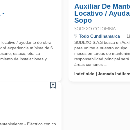
Auxiliar De Man
 -
Locativo / Ayuda
Sopo
SODEXO COLOMBIA
Todo Cundinamarca
1
locativo / ayudante de obra
SODEXO S.A.S busca un Auxili
endrá experiencia mínima de 6
para unirse a nuestro equipo.
sane, estuco, etc. La
meses en tareas de mantenimi
imiento de instalaciones y
responsabilidad principal ser
áreas comunes ...
Indefinido
Jornada Indifer
enimiento - Eléctrico con conocimiento los arreglos locativos.