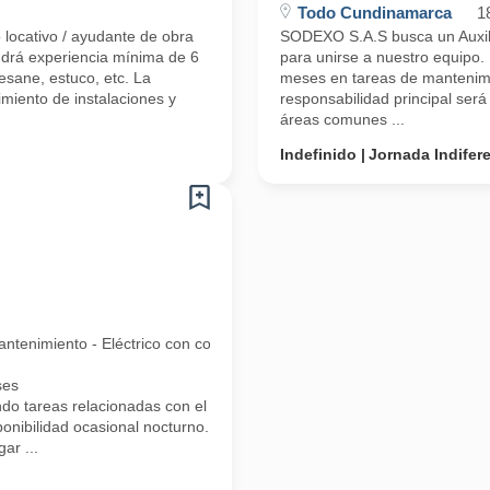
Todo Cundinamarca
1
locativo / ayudante de obra
SODEXO S.A.S busca un Auxili
endrá experiencia mínima de 6
para unirse a nuestro equipo.
sane, estuco, etc. La
meses en tareas de mantenimi
imiento de instalaciones y
responsabilidad principal ser
áreas comunes ...
Indefinido
Jornada Indifer
enimiento - Eléctrico con conocimiento los arreglos locativos.
ses
reas relacionadas con el cargo Electrico y locativo (cableado estruct
ponibilidad ocasional nocturno.
ar ...