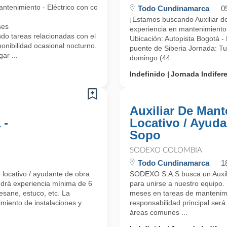
enimiento - Eléctrico con conocimiento los arreglos locativos.
Todo Cundinamarca
0
¡Estamos buscando Auxiliar de
ses
experiencia en mantenimiento e
reas relacionadas con el cargo Electrico y locativo (cableado estruct
Ubicación: Autopista Bogotá - 
ponibilidad ocasional nocturno.
puente de Siberia Jornada: T
ar ...
domingo (44 ...
Indefinido
Jornada Indifer
Auxiliar De Man
 -
Locativo / Ayuda
Sopo
SODEXO COLOMBIA
Todo Cundinamarca
1
locativo / ayudante de obra
SODEXO S.A.S busca un Auxili
endrá experiencia mínima de 6
para unirse a nuestro equipo.
sane, estuco, etc. La
meses en tareas de mantenimi
imiento de instalaciones y
responsabilidad principal ser
áreas comunes ...