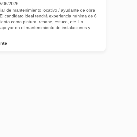
8/06/2026
ar de mantenimiento locativo / ayudante de obra
 El candidato ideal tendrá experiencia mínima de 6
ento como pintura, resane, estuco, etc. La
á apoyar en el mantenimiento de instalaciones y
ente
urado, Instalación de puntos eléctricos y puntos de voz, etc).