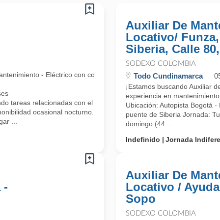
Auxiliar De Man
Locativo/ Funza
Siberia, Calle 80
SODEXO COLOMBIA
enimiento - Eléctrico con conocimiento los arreglos locativos.
Todo Cundinamarca
0
¡Estamos buscando Auxiliar de
ses
experiencia en mantenimiento e
reas relacionadas con el cargo Electrico y locativo (cableado estruct
Ubicación: Autopista Bogotá - 
ponibilidad ocasional nocturno.
puente de Siberia Jornada: T
ar ...
domingo (44 ...
Indefinido
Jornada Indifer
Auxiliar De Man
 -
Locativo / Ayuda
Sopo
SODEXO COLOMBIA