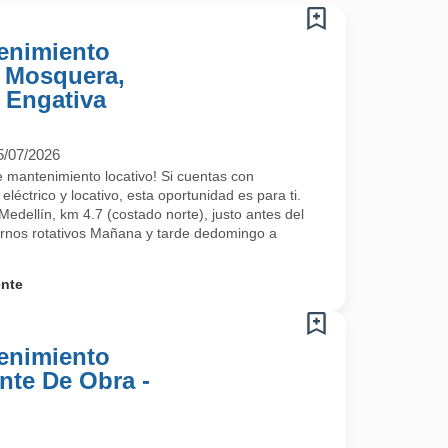
tenimiento
, Mosquera,
, Engativa
5/07/2026
 mantenimiento locativo! Si cuentas con
léctrico y locativo, esta oportunidad es para ti.
urado, Instalación de puntos eléctricos y puntos de voz, etc).
Medellín, km 4.7 (costado norte), justo antes del
urnos rotativos Mañana y tarde dedomingo a
ente
tenimiento
nte De Obra -