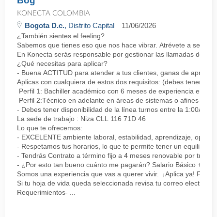
Bog
KONECTA COLOMBIA
Bogota D.c.
, Distrito Capital
11/06/2026
¿También sientes el feeling?
Sabemos que tienes eso que nos hace vibrar. Atrévete a ser parte
En Konecta serás responsable por gestionar las llamadas de clie
¿Qué necesitas para aplicar?
- Buena ACTITUD para atender a tus clientes, ganas de aprender
Aplicas con cualquiera de estos dos requisitos: (debes tener uno 
Perfil 1: Bachiller académico con 6 meses de experiencia en sopor
Perfil 2:Técnico en adelante en áreas de sistemas o afines Mín
- Debes tener disponibilidad de la línea turnos entre la 1:00AM 
La sede de trabajo : Niza CLL 116 71D 46
Lo que te ofrecemos:
- EXCELENTE ambiente laboral, estabilidad, aprendizaje, oportu
- Respetamos tus horarios, lo que te permite tener un equilibrio l
- Tendrás Contrato a término fijo a 4 meses renovable por tu de
- ¿Por esto tan bueno cuánto me pagarán? Salario Básico + varia
Somos una experiencia que vas a querer vivir. ¡Aplica ya! Feel
Si tu hoja de vida queda seleccionada revisa tu correo electrón
Requerimientos- ...