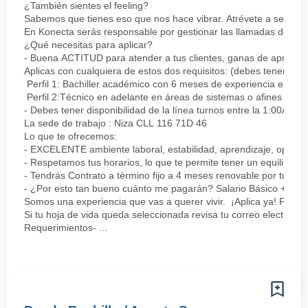
¿También sientes el feeling?
Sabemos que tienes eso que nos hace vibrar. Atrévete a ser parte
En Konecta serás responsable por gestionar las llamadas de clie
¿Qué necesitas para aplicar?
- Buena ACTITUD para atender a tus clientes, ganas de aprender
Aplicas con cualquiera de estos dos requisitos: (debes tener uno 
Perfil 1: Bachiller académico con 6 meses de experiencia en sopor
Perfil 2:Técnico en adelante en áreas de sistemas o afines Mín
- Debes tener disponibilidad de la línea turnos entre la 1:00AM 
La sede de trabajo : Niza CLL 116 71D 46
Lo que te ofrecemos:
- EXCELENTE ambiente laboral, estabilidad, aprendizaje, oportu
- Respetamos tus horarios, lo que te permite tener un equilibrio l
- Tendrás Contrato a término fijo a 4 meses renovable por tu de
- ¿Por esto tan bueno cuánto me pagarán? Salario Básico + varia
Somos una experiencia que vas a querer vivir. ¡Aplica ya! Feel
Si tu hoja de vida queda seleccionada revisa tu correo electrón
Requerimientos- ...