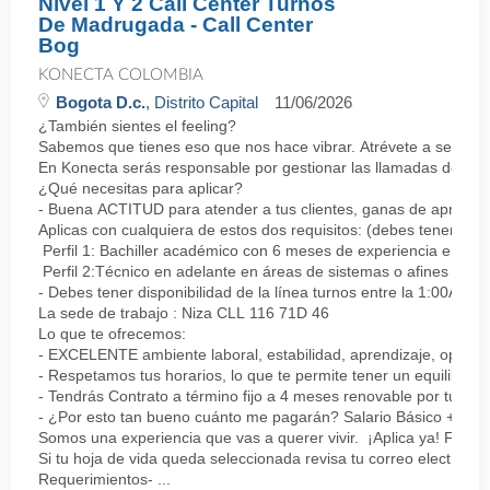
Nivel 1 Y 2 Call Center Turnos
De Madrugada - Call Center
Bog
KONECTA COLOMBIA
Bogota D.c.
, Distrito Capital
11/06/2026
¿También sientes el feeling?
Sabemos que tienes eso que nos hace vibrar. Atrévete a ser parte
En Konecta serás responsable por gestionar las llamadas de clie
¿Qué necesitas para aplicar?
- Buena ACTITUD para atender a tus clientes, ganas de aprender
Aplicas con cualquiera de estos dos requisitos: (debes tener uno 
Perfil 1: Bachiller académico con 6 meses de experiencia en sopor
Perfil 2:Técnico en adelante en áreas de sistemas o afines Mín
- Debes tener disponibilidad de la línea turnos entre la 1:00AM 
La sede de trabajo : Niza CLL 116 71D 46
Lo que te ofrecemos:
- EXCELENTE ambiente laboral, estabilidad, aprendizaje, oportu
- Respetamos tus horarios, lo que te permite tener un equilibrio l
- Tendrás Contrato a término fijo a 4 meses renovable por tu de
- ¿Por esto tan bueno cuánto me pagarán? Salario Básico + varia
Somos una experiencia que vas a querer vivir. ¡Aplica ya! Feel
Si tu hoja de vida queda seleccionada revisa tu correo electrón
Requerimientos- ...