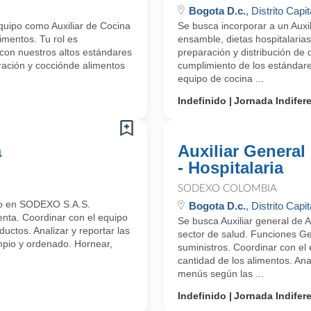
Bogota D.c.
, Distrito Capit
uipo como Auxiliar de Cocina
Se busca incorporar a un Auxi
imentos. Tu rol es
ensamble, dietas hospitalarias 
con nuestros altos estándares
preparación y distribución de d
aración y cocciónde alimentos
cumplimiento de los estándare
equipo de cocina ...
Indefinido
Jornada Indifer
a
Auxiliar General
- Hospitalaria
SODEXO COLOMBIA
ero en SODEXO S.A.S.
Bogota D.c.
, Distrito Capit
enta. Coordinar con el equipo
Se busca Auxiliar general de 
uctos. Analizar y reportar las
sector de salud. Funciones Ge
mpio y ordenado. Hornear,
suministros. Coordinar con el 
cantidad de los alimentos. Ana
menús según las ...
Indefinido
Jornada Indifer