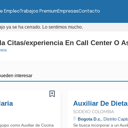
de Empleo
Trabajos Premium
Empresas
Contacto
bajo ya se ha cerrado. Lo sentimos mucho.
a Citas/experiencia En Call Center O As
trix
pueden interesar
laria
Auxiliar De Dieta
SODEXO COLOMBIA
Bogota D.c.
, Distrito Capit
uipo como Auxiliar de Cocina
Se busca incorporar a un Auxi