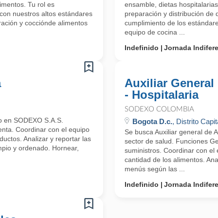
imentos. Tu rol es
ensamble, dietas hospitalarias 
con nuestros altos estándares
preparación y distribución de d
aración y cocciónde alimentos
cumplimiento de los estándare
equipo de cocina ...
Indefinido
Jornada Indifer
a
Auxiliar General
- Hospitalaria
SODEXO COLOMBIA
ero en SODEXO S.A.S.
Bogota D.c.
, Distrito Capit
enta. Coordinar con el equipo
Se busca Auxiliar general de 
uctos. Analizar y reportar las
sector de salud. Funciones Ge
mpio y ordenado. Hornear,
suministros. Coordinar con el 
cantidad de los alimentos. Ana
menús según las ...
Indefinido
Jornada Indifer