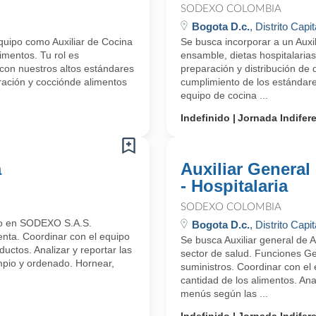
SODEXO COLOMBIA
Bogota D.c.
, Distrito Capit
uipo como Auxiliar de Cocina
Se busca incorporar a un Auxi
imentos. Tu rol es
ensamble, dietas hospitalarias 
con nuestros altos estándares
preparación y distribución de d
aración y cocciónde alimentos
cumplimiento de los estándare
equipo de cocina ...
Indefinido
Jornada Indifer
a
Auxiliar General
- Hospitalaria
SODEXO COLOMBIA
ero en SODEXO S.A.S.
Bogota D.c.
, Distrito Capit
enta. Coordinar con el equipo
Se busca Auxiliar general de 
uctos. Analizar y reportar las
sector de salud. Funciones Ge
mpio y ordenado. Hornear,
suministros. Coordinar con el 
cantidad de los alimentos. Ana
menús según las ...