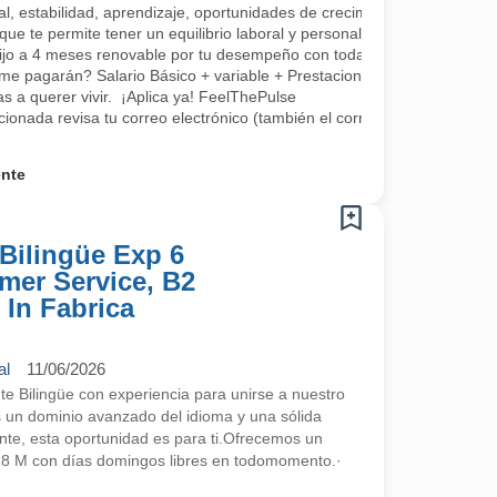
, estabilidad, aprendizaje, oportunidades de crecimiento, tenemos fo
que te permite tener un equilibrio laboral y personal
fijo a 4 meses renovable por tu desempeño con todas las prestaciones 
me pagarán? Salario Básico + variable + Prestaciones por ley.
 a querer vivir. ¡Aplica ya! FeelThePulse
ccionada revisa tu correo electrónico (también el correo no deseado) 
ente
Bilingüe Exp 6
mer Service, B2
 In Fabrica
al
11/06/2026
 Bilingüe con experiencia para unirse a nuestro
s un dominio avanzado del idioma y una sólida
ente, esta oportunidad es para ti.Ofrecemos un
2,8 M con días domingos libres en todomomento.·