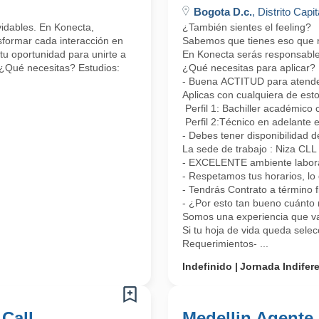
Bogota D.c.
, Distrito Capit
lvidables. En Konecta,
¿También sientes el feeling?
formar cada interacción en
Sabemos que tienes eso que nos
tu oportunidad para unirte a
En Konecta serás responsable 
 ¿Qué necesitas? Estudios:
¿Qué necesitas para aplicar?
- Buena ACTITUD para atender 
Aplicas con cualquiera de esto
Perfil 1: Bachiller académico 
Perfil 2:Técnico en adelante 
- Debes tener disponibilidad d
La sede de trabajo : Niza CL
- EXCELENTE ambiente laboral
- Respetamos tus horarios, lo 
- Tendrás Contrato a término 
- ¿Por esto tan bueno cuánto 
Somos una experiencia que vas
Si tu hoja de vida queda sele
Requerimientos- ...
Indefinido
Jornada Indifer
 Call
Medellin Agente 