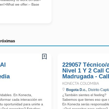
uder/>What we offer:– Base
próximas
 Al
229057 Técnico/
Nivel 1 Y 2 Call
edia
Madrugada - Cal
KONECTA COLOMBIA
Bogota D.c.
, Distrito Capit
lvidables. En Konecta,
¿También sientes el feeling?
formar cada interacción en
Sabemos que tienes eso que nos
tu oportunidad para unirte a
En Konecta serás responsable 
 ¿Qué necesitas? Estudios:
¿Qué necesitas para aplicar?