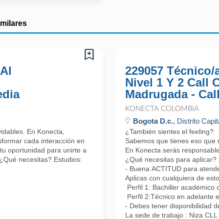
imilares
 Al
229057 Técnico/
Nivel 1 Y 2 Call
edia
Madrugada - Cal
KONECTA COLOMBIA
Bogota D.c.
, Distrito Capit
lvidables. En Konecta,
¿También sientes el feeling?
formar cada interacción en
Sabemos que tienes eso que nos
tu oportunidad para unirte a
En Konecta serás responsable 
 ¿Qué necesitas? Estudios:
¿Qué necesitas para aplicar?
- Buena ACTITUD para atender 
Aplicas con cualquiera de esto
Perfil 1: Bachiller académico 
Perfil 2:Técnico en adelante 
- Debes tener disponibilidad d
La sede de trabajo : Niza CL