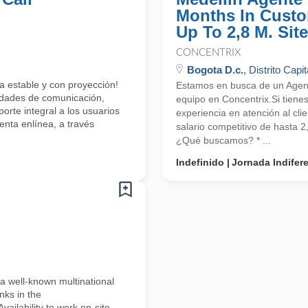
Months In Custo
Up To 2,8 M. Site
CONCENTRIX
Bogota D.c.
, Distrito Capit
a estable y con proyección!
Estamos en busca de un Agente
lidades de comunicación,
equipo en Concentrix.Si tiene
orte integral a los usuarios
experiencia en atención al cli
enta enlínea, a través
salario competitivo de hasta 
¿Qué buscamos? * ...
Indefinido
Jornada Indifer
 well-known multinational
nks in the
ailability to work on-site–