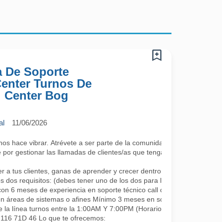
a De Soporte
 Center Turnos De
l Center Bog
al
11/06/2026
 hace vibrar. Atrévete a ser parte de la comunidad más cool; lo único 
por gestionar las llamadas de clientes/as que tengan algún requerimie
a tus clientes, ganas de aprender y crecer dentro de la compañía co
s dos requisitos: (debes tener uno de los dos para la continuidad, se a
con 6 meses de experiencia en soporte técnico call center.
en áreas de sistemas o afines Mínimo 3 meses en soporte o áreas rel
e la línea turnos entre la 1:00AM Y 7:00PM (Horarios rotativos, 1 día 
L 116 71D 46 Lo que te ofrecemos: