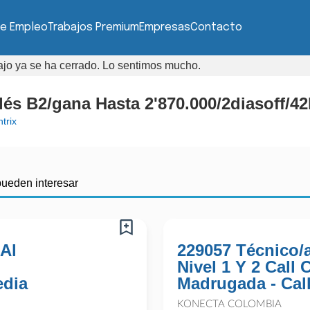
de Empleo
Trabajos Premium
Empresas
Contacto
bajo ya se ha cerrado. Lo sentimos mucho.
és B2/gana Hasta 2'870.000/2diasoff/4
trix
pueden interesar
 Al
229057 Técnico/
Nivel 1 Y 2 Call
edia
Madrugada - Cal
KONECTA COLOMBIA