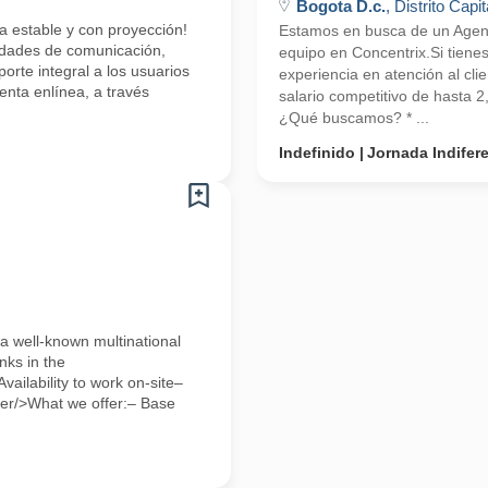
Bogota D.c.
, Distrito Capit
a estable y con proyección!
Estamos en busca de un Agente
lidades de comunicación,
equipo en Concentrix.Si tiene
orte integral a los usuarios
experiencia en atención al cli
enta enlínea, a través
salario competitivo de hasta 
¿Qué buscamos? * ...
Indefinido
Jornada Indifer
 well-known multinational
nks in the
ailability to work on-site–
uder/>What we offer:– Base