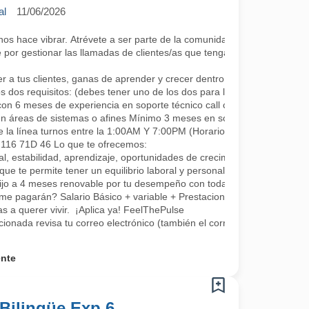
al
11/06/2026
 hace vibrar. Atrévete a ser parte de la comunidad más cool; lo único 
por gestionar las llamadas de clientes/as que tengan algún requerimie
a tus clientes, ganas de aprender y crecer dentro de la compañía co
s dos requisitos: (debes tener uno de los dos para la continuidad, se a
con 6 meses de experiencia en soporte técnico call center.
en áreas de sistemas o afines Mínimo 3 meses en soporte o áreas rel
e la línea turnos entre la 1:00AM Y 7:00PM (Horarios rotativos, 1 día 
L 116 71D 46 Lo que te ofrecemos:
, estabilidad, aprendizaje, oportunidades de crecimiento, tenemos fo
que te permite tener un equilibrio laboral y personal
fijo a 4 meses renovable por tu desempeño con todas las prestaciones 
me pagarán? Salario Básico + variable + Prestaciones por ley.
 a querer vivir. ¡Aplica ya! FeelThePulse
ccionada revisa tu correo electrónico (también el correo no deseado) 
ente
Bilingüe Exp 6