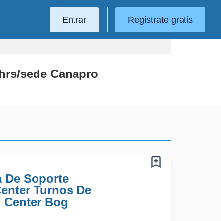
Entrar
Regístrate gratis
2hrs/sede Canapro
a De Soporte
 Center Turnos De
l Center Bog