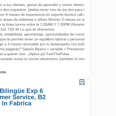
a tus clientes, ganas de aprender y crecer dentro de la compañía co
s dos requisitos: (debes tener uno de los dos para la continuidad, se a
con 6 meses de experiencia en soporte técnico call center.
en áreas de sistemas o afines Mínimo 3 meses en soporte o áreas rel
e la línea turnos entre la 1:00AM Y 7:00PM (Horarios rotativos, 1 día 
L 116 71D 46 Lo que te ofrecemos:
, estabilidad, aprendizaje, oportunidades de crecimiento, tenemos fo
que te permite tener un equilibrio laboral y personal
fijo a 4 meses renovable por tu desempeño con todas las prestaciones 
me pagarán? Salario Básico + variable + Prestaciones por ley.
 a querer vivir. ¡Aplica ya! FeelThePulse
ccionada revisa tu correo electrónico (también el correo no deseado) 
ente
Bilingüe Exp 6
mer Service, B2
 In Fabrica