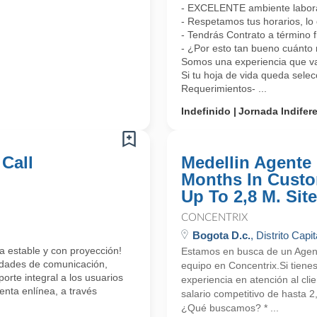
- EXCELENTE ambiente laboral
- Respetamos tus horarios, lo 
- Tendrás Contrato a término 
- ¿Por esto tan bueno cuánto 
Somos una experiencia que vas
Si tu hoja de vida queda sele
Requerimientos- ...
Indefinido
Jornada Indifer
 Call
Medellin Agente 
Months In Custo
Up To 2,8 M. Site
CONCENTRIX
Bogota D.c.
, Distrito Capit
a estable y con proyección!
Estamos en busca de un Agente
lidades de comunicación,
equipo en Concentrix.Si tiene
orte integral a los usuarios
experiencia en atención al cli
enta enlínea, a través
salario competitivo de hasta 
¿Qué buscamos? * ...