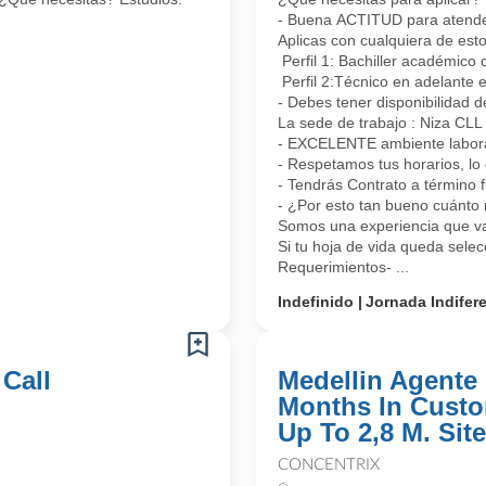
- Buena ACTITUD para atender 
Aplicas con cualquiera de esto
Perfil 1: Bachiller académico 
Perfil 2:Técnico en adelante 
- Debes tener disponibilidad d
La sede de trabajo : Niza CL
- EXCELENTE ambiente laboral
- Respetamos tus horarios, lo 
- Tendrás Contrato a término 
- ¿Por esto tan bueno cuánto 
Somos una experiencia que vas
Si tu hoja de vida queda sele
Requerimientos- ...
Indefinido
Jornada Indifer
 Call
Medellin Agente 
Months In Custo
Up To 2,8 M. Site
CONCENTRIX