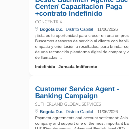
Center/ Capacitacion Paga
+contrato Indefinido
CONCENTRIX
Bogota D.c.
, Distrito Capital
11/06/2026
¡Esta es tu oportunidad para crecer en una empres
Buscamos asesores de servicio al cliente con habi
empatía y orientación a resultados, para brindar sop
de una reconocida plataforma digital de compra y v
de llamadas ...
Indefinido
Jornada Indiferente
Customer Service Agent -
Banking Campaign
SUTHERLAND GLOBAL SERVICES
Bogota D.c.
, Distrito Capital
11/06/2026
Payment agreements and account settlement: Join a
company and support one of the most important ba
U.S.!Requirements:– Advanced English level (B2)– Av