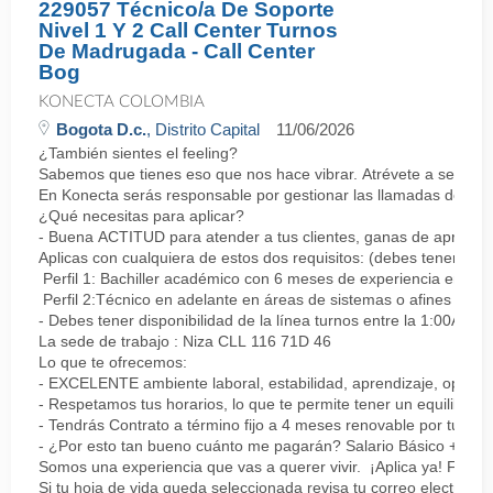
229057 Técnico/a De Soporte
Nivel 1 Y 2 Call Center Turnos
De Madrugada - Call Center
Bog
KONECTA COLOMBIA
Bogota D.c.
, Distrito Capital
11/06/2026
¿También sientes el feeling?
Sabemos que tienes eso que nos hace vibrar. Atrévete a ser parte
En Konecta serás responsable por gestionar las llamadas de clie
¿Qué necesitas para aplicar?
- Buena ACTITUD para atender a tus clientes, ganas de aprender
Aplicas con cualquiera de estos dos requisitos: (debes tener uno 
Perfil 1: Bachiller académico con 6 meses de experiencia en sopor
Perfil 2:Técnico en adelante en áreas de sistemas o afines Mín
- Debes tener disponibilidad de la línea turnos entre la 1:00AM 
La sede de trabajo : Niza CLL 116 71D 46
Lo que te ofrecemos:
- EXCELENTE ambiente laboral, estabilidad, aprendizaje, oportu
- Respetamos tus horarios, lo que te permite tener un equilibrio l
- Tendrás Contrato a término fijo a 4 meses renovable por tu de
- ¿Por esto tan bueno cuánto me pagarán? Salario Básico + varia
Somos una experiencia que vas a querer vivir. ¡Aplica ya! Feel
Si tu hoja de vida queda seleccionada revisa tu correo electrón