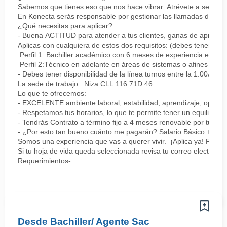
Sabemos que tienes eso que nos hace vibrar. Atrévete a ser parte
En Konecta serás responsable por gestionar las llamadas de clie
¿Qué necesitas para aplicar?
- Buena ACTITUD para atender a tus clientes, ganas de aprender
Aplicas con cualquiera de estos dos requisitos: (debes tener uno 
Perfil 1: Bachiller académico con 6 meses de experiencia en sopor
Perfil 2:Técnico en adelante en áreas de sistemas o afines Mín
- Debes tener disponibilidad de la línea turnos entre la 1:00AM 
La sede de trabajo : Niza CLL 116 71D 46
Lo que te ofrecemos:
- EXCELENTE ambiente laboral, estabilidad, aprendizaje, oportu
- Respetamos tus horarios, lo que te permite tener un equilibrio l
- Tendrás Contrato a término fijo a 4 meses renovable por tu de
- ¿Por esto tan bueno cuánto me pagarán? Salario Básico + varia
Somos una experiencia que vas a querer vivir. ¡Aplica ya! Feel
Si tu hoja de vida queda seleccionada revisa tu correo electrón
Requerimientos- ...
Desde Bachiller/ Agente Sac