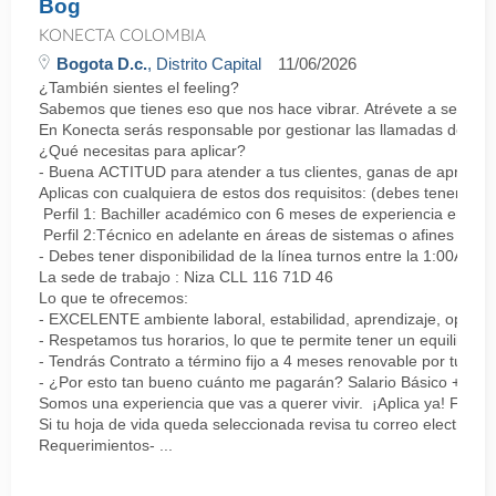
Bog
KONECTA COLOMBIA
Bogota D.c.
, Distrito Capital
11/06/2026
¿También sientes el feeling?
Sabemos que tienes eso que nos hace vibrar. Atrévete a ser parte
En Konecta serás responsable por gestionar las llamadas de clie
¿Qué necesitas para aplicar?
- Buena ACTITUD para atender a tus clientes, ganas de aprender
Aplicas con cualquiera de estos dos requisitos: (debes tener uno 
Perfil 1: Bachiller académico con 6 meses de experiencia en sopor
Perfil 2:Técnico en adelante en áreas de sistemas o afines Mín
- Debes tener disponibilidad de la línea turnos entre la 1:00AM 
La sede de trabajo : Niza CLL 116 71D 46
Lo que te ofrecemos:
- EXCELENTE ambiente laboral, estabilidad, aprendizaje, oportu
- Respetamos tus horarios, lo que te permite tener un equilibrio l
- Tendrás Contrato a término fijo a 4 meses renovable por tu de
- ¿Por esto tan bueno cuánto me pagarán? Salario Básico + varia
Somos una experiencia que vas a querer vivir. ¡Aplica ya! Feel
Si tu hoja de vida queda seleccionada revisa tu correo electrón
Requerimientos- ...