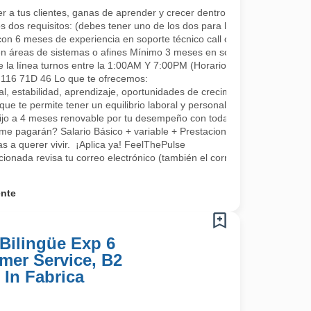
a tus clientes, ganas de aprender y crecer dentro de la compañía co
s dos requisitos: (debes tener uno de los dos para la continuidad, se a
con 6 meses de experiencia en soporte técnico call center.
en áreas de sistemas o afines Mínimo 3 meses en soporte o áreas rel
e la línea turnos entre la 1:00AM Y 7:00PM (Horarios rotativos, 1 día 
L 116 71D 46 Lo que te ofrecemos:
, estabilidad, aprendizaje, oportunidades de crecimiento, tenemos fo
que te permite tener un equilibrio laboral y personal
fijo a 4 meses renovable por tu desempeño con todas las prestaciones 
me pagarán? Salario Básico + variable + Prestaciones por ley.
 a querer vivir. ¡Aplica ya! FeelThePulse
ccionada revisa tu correo electrónico (también el correo no deseado) 
ente
Bilingüe Exp 6
mer Service, B2
 In Fabrica