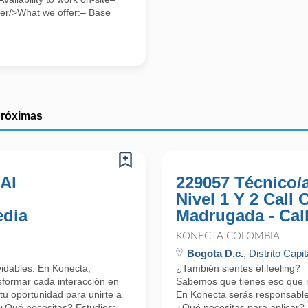
uder/>What we offer:– Base
próximas
 Al
229057 Técnico/
Nivel 1 Y 2 Call
edia
Madrugada - Cal
KONECTA COLOMBIA
Bogota D.c.
, Distrito Capit
lvidables. En Konecta,
¿También sientes el feeling?
formar cada interacción en
Sabemos que tienes eso que nos
tu oportunidad para unirte a
En Konecta serás responsable 
 ¿Qué necesitas? Estudios:
¿Qué necesitas para aplicar?