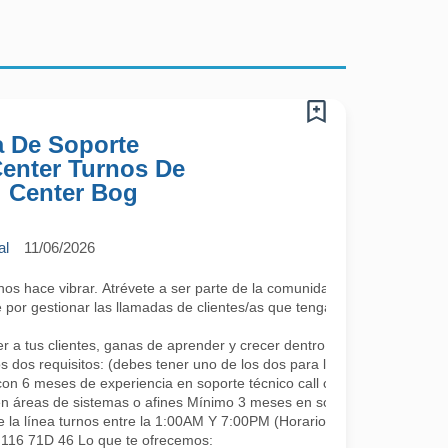
a De Soporte
 Center Turnos De
l Center Bog
al
11/06/2026
 hace vibrar. Atrévete a ser parte de la comunidad más cool; lo único 
por gestionar las llamadas de clientes/as que tengan algún requerimie
a tus clientes, ganas de aprender y crecer dentro de la compañía co
s dos requisitos: (debes tener uno de los dos para la continuidad, se a
con 6 meses de experiencia en soporte técnico call center.
en áreas de sistemas o afines Mínimo 3 meses en soporte o áreas rel
e la línea turnos entre la 1:00AM Y 7:00PM (Horarios rotativos, 1 día 
L 116 71D 46 Lo que te ofrecemos: