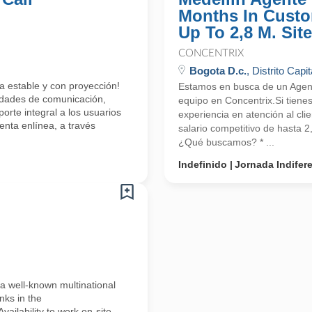
Months In Custo
Up To 2,8 M. Site
CONCENTRIX
Bogota D.c.
, Distrito Capit
a estable y con proyección!
Estamos en busca de un Agente
lidades de comunicación,
equipo en Concentrix.Si tiene
orte integral a los usuarios
experiencia en atención al cli
enta enlínea, a través
salario competitivo de hasta 
¿Qué buscamos? * ...
Indefinido
Jornada Indifer
 well-known multinational
nks in the
ailability to work on-site–