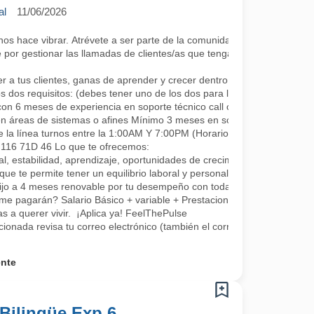
al
11/06/2026
 hace vibrar. Atrévete a ser parte de la comunidad más cool; lo único 
por gestionar las llamadas de clientes/as que tengan algún requerimie
a tus clientes, ganas de aprender y crecer dentro de la compañía co
s dos requisitos: (debes tener uno de los dos para la continuidad, se a
con 6 meses de experiencia en soporte técnico call center.
en áreas de sistemas o afines Mínimo 3 meses en soporte o áreas rel
e la línea turnos entre la 1:00AM Y 7:00PM (Horarios rotativos, 1 día 
L 116 71D 46 Lo que te ofrecemos:
, estabilidad, aprendizaje, oportunidades de crecimiento, tenemos fo
que te permite tener un equilibrio laboral y personal
fijo a 4 meses renovable por tu desempeño con todas las prestaciones 
me pagarán? Salario Básico + variable + Prestaciones por ley.
 a querer vivir. ¡Aplica ya! FeelThePulse
ccionada revisa tu correo electrónico (también el correo no deseado) 
ente
Bilingüe Exp 6