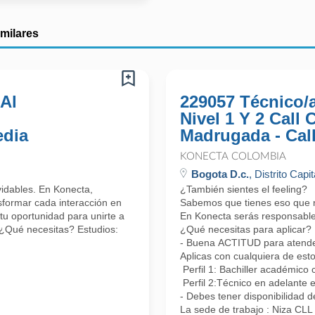
imilares
 Al
229057 Técnico/
Nivel 1 Y 2 Call
edia
Madrugada - Cal
KONECTA COLOMBIA
Bogota D.c.
, Distrito Capit
lvidables. En Konecta,
¿También sientes el feeling?
formar cada interacción en
Sabemos que tienes eso que nos
tu oportunidad para unirte a
En Konecta serás responsable 
 ¿Qué necesitas? Estudios:
¿Qué necesitas para aplicar?
- Buena ACTITUD para atender 
Aplicas con cualquiera de esto
Perfil 1: Bachiller académico 
Perfil 2:Técnico en adelante 
- Debes tener disponibilidad d
La sede de trabajo : Niza CL