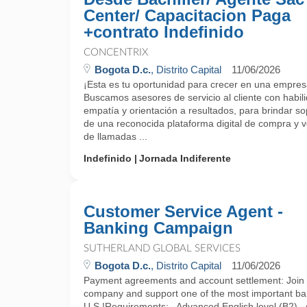
Center/ Capacitacion Paga
+contrato Indefinido
CONCENTRIX
Bogota D.c.
, Distrito Capital
11/06/2026
¡Esta es tu oportunidad para crecer en una empres
Buscamos asesores de servicio al cliente con habi
empatía y orientación a resultados, para brindar sop
de una reconocida plataforma digital de compra y v
de llamadas ...
Indefinido
Jornada Indiferente
Customer Service Agent -
Banking Campaign
SUTHERLAND GLOBAL SERVICES
Bogota D.c.
, Distrito Capital
11/06/2026
Payment agreements and account settlement: Join a
company and support one of the most important ba
U.S.!Requirements:– Advanced English level (B2)– Av