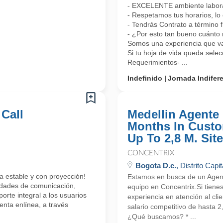
- EXCELENTE ambiente laboral
- Respetamos tus horarios, lo 
- Tendrás Contrato a término 
- ¿Por esto tan bueno cuánto 
Somos una experiencia que vas
Si tu hoja de vida queda sele
Requerimientos- ...
Indefinido
Jornada Indifer
 Call
Medellin Agente 
Months In Custo
Up To 2,8 M. Site
CONCENTRIX
Bogota D.c.
, Distrito Capit
a estable y con proyección!
Estamos en busca de un Agente
lidades de comunicación,
equipo en Concentrix.Si tiene
orte integral a los usuarios
experiencia en atención al cli
enta enlínea, a través
salario competitivo de hasta 
¿Qué buscamos? * ...