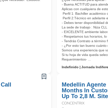
- Buena ACTITUD para atender 
Aplicas con cualquiera de esto
Perfil 1: Bachiller académico 
Perfil 2:Técnico en adelante 
- Debes tener disponibilidad d
La sede de trabajo : Niza CL
- EXCELENTE ambiente laboral
- Respetamos tus horarios, lo 
- Tendrás Contrato a término 
- ¿Por esto tan bueno cuánto 
Somos una experiencia que vas
Si tu hoja de vida queda sele
Requerimientos- ...
Indefinido
Jornada Indifer
 Call
Medellin Agente 
Months In Custo
Up To 2,8 M. Site
CONCENTRIX