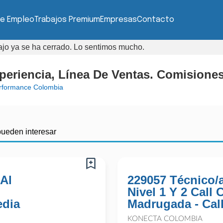
de Empleo
Trabajos Premium
Empresas
Contacto
bajo ya se ha cerrado. Lo sentimos mucho.
eriencia, Línea De Ventas. Comisiones
rformance Colombia
pueden interesar
 Al
229057 Técnico/
Nivel 1 Y 2 Call
edia
Madrugada - Cal
KONECTA COLOMBIA