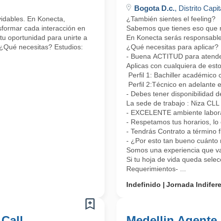
Bogota D.c.
, Distrito Capit
lvidables. En Konecta,
¿También sientes el feeling?
formar cada interacción en
Sabemos que tienes eso que nos
tu oportunidad para unirte a
En Konecta serás responsable 
 ¿Qué necesitas? Estudios:
¿Qué necesitas para aplicar?
- Buena ACTITUD para atender 
Aplicas con cualquiera de esto
Perfil 1: Bachiller académico 
Perfil 2:Técnico en adelante 
- Debes tener disponibilidad d
La sede de trabajo : Niza CL
- EXCELENTE ambiente laboral
- Respetamos tus horarios, lo 
- Tendrás Contrato a término 
- ¿Por esto tan bueno cuánto 
Somos una experiencia que vas
Si tu hoja de vida queda sele
Requerimientos- ...
Indefinido
Jornada Indifer
 Call
Medellin Agente 