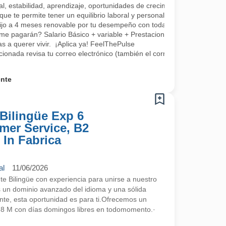
, estabilidad, aprendizaje, oportunidades de crecimiento, tenemos fo
que te permite tener un equilibrio laboral y personal
fijo a 4 meses renovable por tu desempeño con todas las prestaciones 
me pagarán? Salario Básico + variable + Prestaciones por ley.
 a querer vivir. ¡Aplica ya! FeelThePulse
ccionada revisa tu correo electrónico (también el correo no deseado) 
ente
Bilingüe Exp 6
mer Service, B2
 In Fabrica
al
11/06/2026
 Bilingüe con experiencia para unirse a nuestro
s un dominio avanzado del idioma y una sólida
ente, esta oportunidad es para ti.Ofrecemos un
2,8 M con días domingos libres en todomomento.·