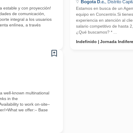
Bogota D.c.
, Distrito Capit
a estable y con proyección!
Estamos en busca de un Agente
lidades de comunicación,
equipo en Concentrix.Si tiene
orte integral a los usuarios
experiencia en atención al cli
enta enlínea, a través
salario competitivo de hasta 
¿Qué buscamos? * ...
Indefinido
Jornada Indifer
 well-known multinational
nks in the
ailability to work on-site–
uder/>What we offer:– Base