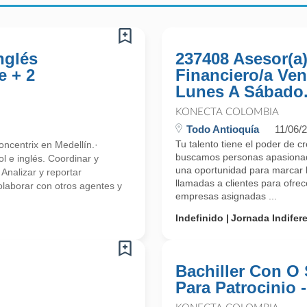
nglés
237408 Asesor(a
e + 2
Financiero/a Ven
Lunes A Sábado.
KONECTA COLOMBIA
Todo Antioquía
11/06/
Tu talento tiene el poder de c
ncentrix en Medellín.·
buscamos personas apasionada
l e inglés. Coordinar y
una oportunidad para marcar l
 Analizar y reportar
llamadas a clientes para ofre
olaborar con otros agentes y
empresas asignadas ...
Indefinido
Jornada Indifer
Bachiller Con O 
Para Patrocinio 