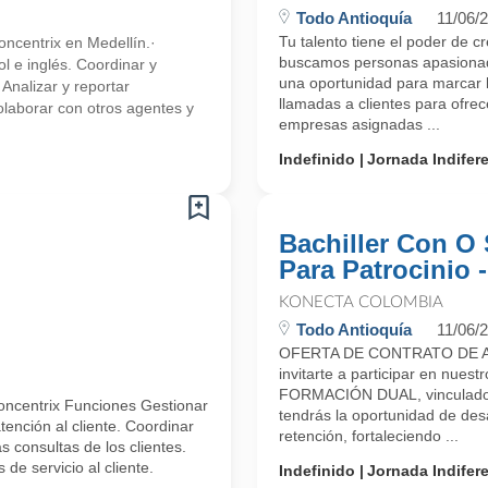
Todo Antioquía
11/06/
Tu talento tiene el poder de c
ncentrix en Medellín.·
buscamos personas apasionada
l e inglés. Coordinar y
una oportunidad para marcar l
 Analizar y reportar
llamadas a clientes para ofre
olaborar con otros agentes y
empresas asignadas ...
Indefinido
Jornada Indifer
Bachiller Con O 
Para Patrocinio 
KONECTA COLOMBIA
Todo Antioquía
11/06/
OFERTA DE CONTRATO DE A
invitarte a participar en n
FORMACIÓN DUAL, vinculado 
oncentrix Funciones Gestionar
tendrás la oportunidad de desa
ención al cliente. Coordinar
retención, fortaleciendo ...
 consultas de los clientes.
de servicio al cliente.
Indefinido
Jornada Indifer