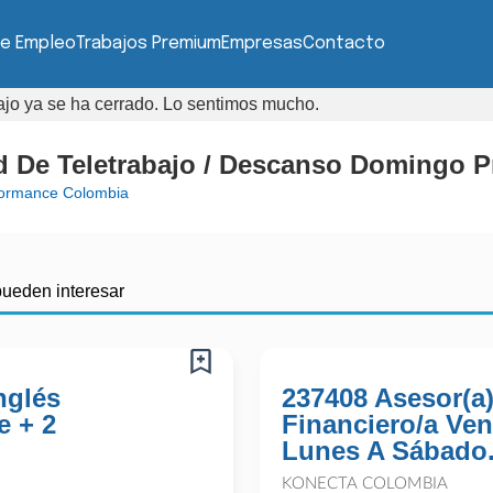
de Empleo
Trabajos Premium
Empresas
Contacto
bajo ya se ha cerrado. Lo sentimos mucho.
ad De Teletrabajo / Descanso Domingo 
formance Colombia
pueden interesar
nglés
237408 Asesor(a
e + 2
Financiero/a Ven
Lunes A Sábado.
KONECTA COLOMBIA