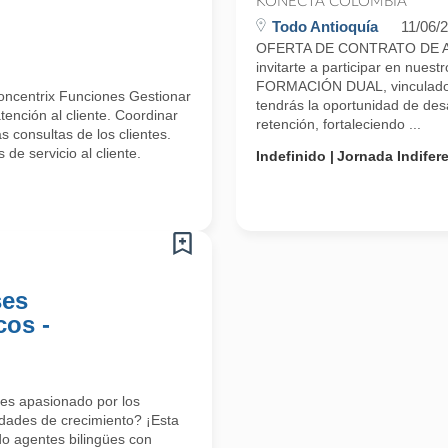
KONECTA COLOMBIA
Todo Antioquía
11/06/
OFERTA DE CONTRATO DE A
invitarte a participar en n
FORMACIÓN DUAL, vinculado 
oncentrix Funciones Gestionar
tendrás la oportunidad de desa
ención al cliente. Coordinar
retención, fortaleciendo ...
 consultas de los clientes.
de servicio al cliente.
Indefinido
Jornada Indifer
ses
cos -
res apasionado por los
dades de crecimiento? ¡Esta
o agentes bilingües con