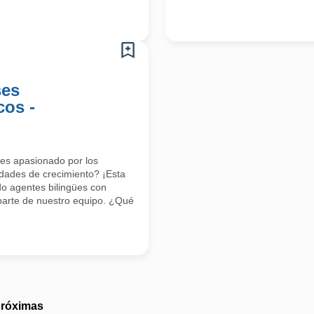
ses
cos -
res apasionado por los
dades de crecimiento? ¡Esta
o agentes bilingües con
parte de nuestro equipo. ¿Qué
próximas