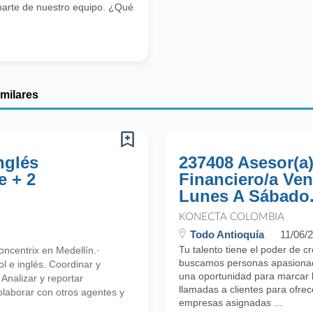
parte de nuestro equipo. ¿Qué
imilares
nglés
237408 Asesor(a
e + 2
Financiero/a Ven
Lunes A Sábado.
KONECTA COLOMBIA
Todo Antioquía
11/06/
Tu talento tiene el poder de c
ncentrix en Medellín.·
buscamos personas apasionada
l e inglés. Coordinar y
una oportunidad para marcar l
 Analizar y reportar
llamadas a clientes para ofre
olaborar con otros agentes y
empresas asignadas ...