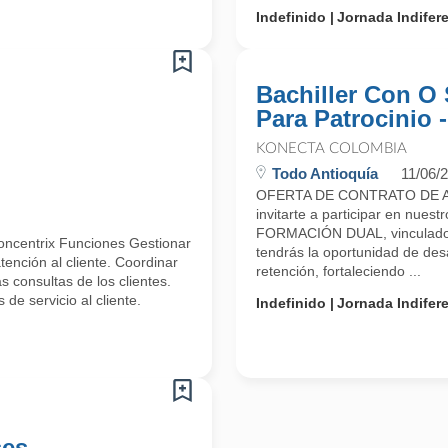
Indefinido
Jornada Indifer
Bachiller Con O 
Para Patrocinio 
KONECTA COLOMBIA
Todo Antioquía
11/06/
OFERTA DE CONTRATO DE A
invitarte a participar en n
FORMACIÓN DUAL, vinculado 
oncentrix Funciones Gestionar
tendrás la oportunidad de desa
ención al cliente. Coordinar
retención, fortaleciendo ...
 consultas de los clientes.
de servicio al cliente.
Indefinido
Jornada Indifer
ses