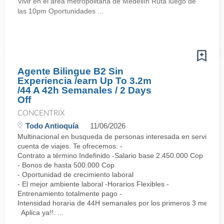
Vivir en el área metropolitana de Medellín Ruta luego de
las 10pm Oportunidades ...
Agente Bilingue B2 Sin
Experiencia /earn Up To 3.2m
/44 A 42h Semanales / 2 Days
Off
CONCENTRIX
Todo Antioquía
11/06/2026
Multinacional en busqueda de personas interesada en servicio al 
cuenta de viajes. Te ofrecemos: -
Contrato a término Indefinido -Salario base 2.450.000 Cop
- Bonos de hasta 500.000 Cop
- Oportunidad de crecimiento laboral
- El mejor ambiente laboral -Horarios Flexibles -
Entrenamiento totalmente pago -
Intensidad horaria de 44H semanales por los primeros 3 meses,
Aplica ya!!. ...