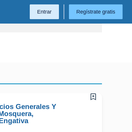
Entrar
Regístrate gratis
icios Generales Y
 Mosquera,
 Engativa