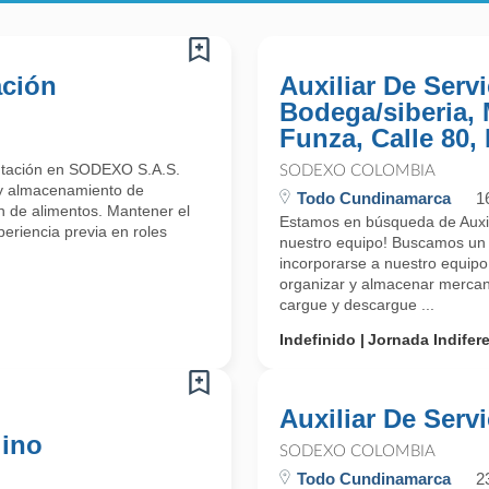
ación
Auxiliar De Serv
Bodega/siberia,
Funza, Calle 80,
entación en SODEXO S.A.S.
SODEXO COLOMBIA
 y almacenamiento de
Todo Cundinamarca
1
ón de alimentos. Mantener el
Estamos en búsqueda de Auxil
periencia previa en roles
nuestro equipo! Buscamos un A
incorporarse a nuestro equipo 
organizar y almacenar mercan
cargue y descargue ...
Indefinido
Jornada Indifer
Auxiliar De Serv
lino
SODEXO COLOMBIA
Todo Cundinamarca
2