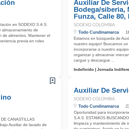
ación
Auxiliar De Serv
Bodega/siberia,
Funza, Calle 80,
entación en SODEXO S.A.S.
SODEXO COLOMBIA
 y almacenamiento de
Todo Cundinamarca
1
ón de alimentos. Mantener el
Estamos en búsqueda de Auxil
periencia previa en roles
nuestro equipo! Buscamos un A
incorporarse a nuestro equipo 
organizar y almacenar mercan
cargue y descargue ...
Indefinido
Jornada Indifer
Auxiliar De Serv
lino
SODEXO COLOMBIA
Todo Cundinamarca
2
Oportunidad para incorporars
S.A.S. ESTAMOS BUSCANDO H
 DE CANASTILLAS
limpieza y mantenimiento de in
ajo Auxiliar de lavado de
de suministros. Asistir en la 