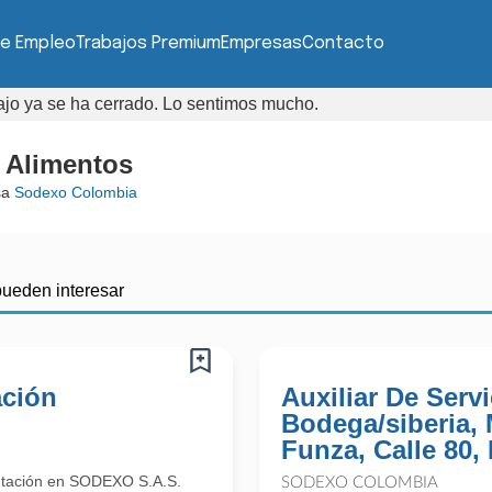
de Empleo
Trabajos Premium
Empresas
Contacto
bajo ya se ha cerrado. Lo sentimos mucho.
e Alimentos
sa
Sodexo Colombia
pueden interesar
ación
Auxiliar De Serv
Bodega/siberia,
Funza, Calle 80,
entación en SODEXO S.A.S.
SODEXO COLOMBIA