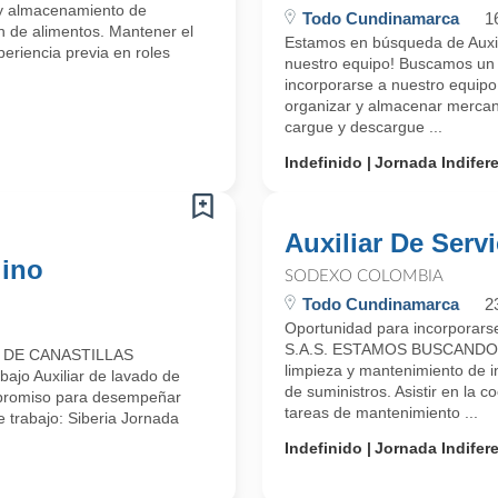
 y almacenamiento de
Todo Cundinamarca
1
ón de alimentos. Mantener el
Estamos en búsqueda de Auxil
periencia previa en roles
nuestro equipo! Buscamos un A
incorporarse a nuestro equipo 
organizar y almacenar mercan
cargue y descargue ...
Indefinido
Jornada Indifer
Auxiliar De Serv
lino
SODEXO COLOMBIA
Todo Cundinamarca
2
Oportunidad para incorporars
S.A.S. ESTAMOS BUSCANDO H
 DE CANASTILLAS
limpieza y mantenimiento de in
ajo Auxiliar de lavado de
de suministros. Asistir en la 
ompromiso para desempeñar
tareas de mantenimiento ...
e trabajo: Siberia Jornada
Indefinido
Jornada Indifer