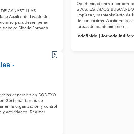
Oportunidad para incorporars
S.A.S. ESTAMOS BUSCANDO H
 DE CANASTILLAS
limpieza y mantenimiento de in
ajo Auxiliar de lavado de
de suministros. Asistir en la 
ompromiso para desempeñar
tareas de mantenimiento ...
e trabajo: Siberia Jornada
Indefinido
Jornada Indifer
les -
ervicios generales en SODEXO
Gestionar tareas de
r en la organización y control
s y actividades. Realizar