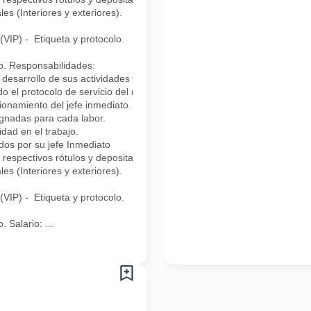
es (Interiores y exteriores).
(VIP) - Etiqueta y protocolo.
o. Responsabilidades:
desarrollo de sus actividades teniendo en cuenta el protocolo de produ
o el protocolo de servicio del cargo en instalaciones exteriores e interi
ionamiento del jefe inmediato.
ignadas para cada labor.
idad en el trabajo.
dos por su jefe Inmediato
espectivos rótulos y depositarlas en el sitio asignado.
es (Interiores y exteriores).
(VIP) - Etiqueta y protocolo.
 Salario: ...