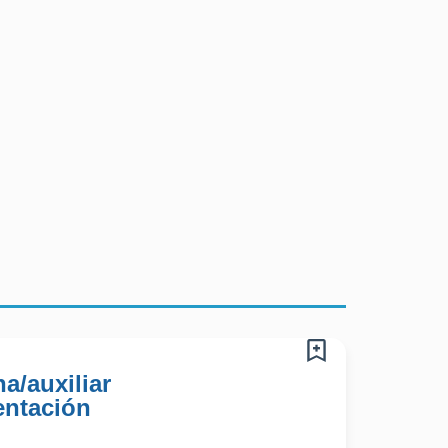
del cliente.
a/auxiliar
entación