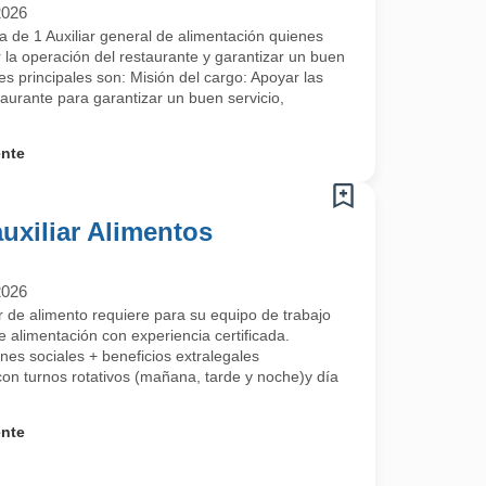
2026
de 1 Auxiliar general de alimentación quienes
la operación del restaurante y garantizar un buen
nes principales son: Misión del cargo: Apoyar las
taurante para garantizar un buen servicio,
ente
auxiliar Alimentos
2026
 de alimento requiere para su equipo de trabajo
de alimentación con experiencia certificada.
de ejecutar labores de limpieza en las áreas asignadas de acuerdo con 
ones sociales + beneficios extralegales
on turnos rotativos (mañana, tarde y noche)y día
ctos y dosificación.
ores.
ente