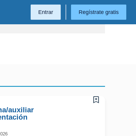
Entrar
Regístrate gratis
a/auxiliar
entación
2026