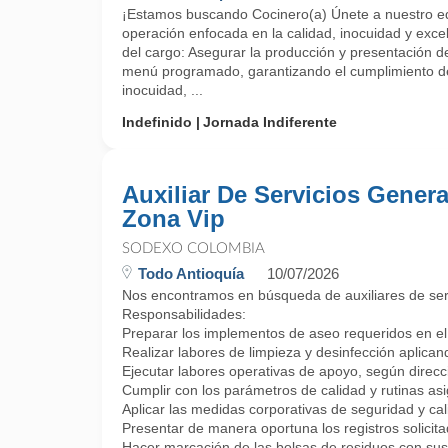
¡Estamos buscando Cocinero(a) Únete a nuestro eq
operación enfocada en la calidad, inocuidad y excel
del cargo: Asegurar la producción y presentación d
menú programado, garantizando el cumplimiento de
inocuidad, ...
Indefinido
Jornada Indiferente
Auxiliar De Servicios Genera
Zona Vip
SODEXO COLOMBIA
Todo Antioquía
10/07/2026
Nos encontramos en búsqueda de auxiliares de servi
Responsabilidades:
Preparar los implementos de aseo requeridos en el 
Realizar labores de limpieza y desinfección aplicand
Ejecutar labores operativas de apoyo, según direcc
Cumplir con los parámetros de calidad y rutinas as
Aplicar las medidas corporativas de seguridad y cal
Presentar de manera oportuna los registros solicita
Hacer marcación de las bolsas de residuos con sus r