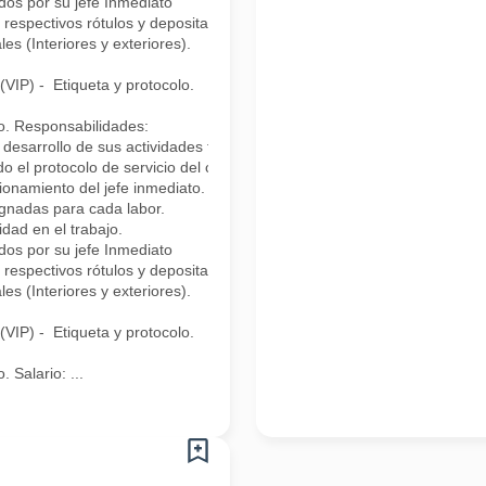
dos por su jefe Inmediato
espectivos rótulos y depositarlas en el sitio asignado.
es (Interiores y exteriores).
(VIP) - Etiqueta y protocolo.
o. Responsabilidades:
desarrollo de sus actividades teniendo en cuenta el protocolo de produ
o el protocolo de servicio del cargo en instalaciones exteriores e interi
ionamiento del jefe inmediato.
ignadas para cada labor.
idad en el trabajo.
dos por su jefe Inmediato
espectivos rótulos y depositarlas en el sitio asignado.
es (Interiores y exteriores).
(VIP) - Etiqueta y protocolo.
 Salario: ...