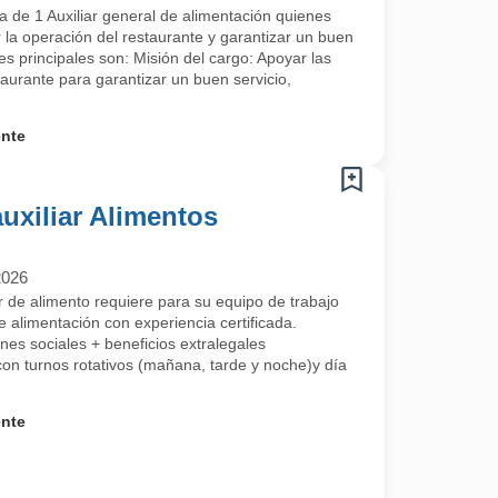
de 1 Auxiliar general de alimentación quienes
la operación del restaurante y garantizar un buen
nes principales son: Misión del cargo: Apoyar las
taurante para garantizar un buen servicio,
ente
auxiliar Alimentos
2026
 de alimento requiere para su equipo de trabajo
de alimentación con experiencia certificada.
de ejecutar labores de limpieza en las áreas asignadas de acuerdo con 
ones sociales + beneficios extralegales
on turnos rotativos (mañana, tarde y noche)y día
ctos y dosificación.
ores.
ente