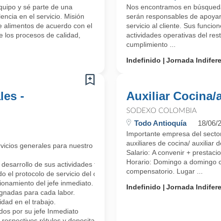
uipo y sé parte de una
Nos encontramos en búsqueda 
encia en el servicio. Misión
serán responsables de apoyar 
e alimentos de acuerdo con el
servicio al cliente. Sus funcio
 los procesos de calidad,
actividades operativas del res
cumplimiento ...
Indefinido
Jornada Indifer
les -
Auxiliar Cocina/
SODEXO COLOMBIA
Todo Antioquía
18/06/
Importante empresa del sector
auxiliares de cocina/ auxiliar 
cios generales para nuestro equipo de trabajo. Serán los responsables 
Salario: A convenir + prestaci
Horario: Domingo a domingo c
desarrollo de sus actividades teniendo en cuenta el protocolo de produ
compensatorio. Lugar ...
o el protocolo de servicio del cargo en instalaciones exteriores e interi
ionamiento del jefe inmediato.
Indefinido
Jornada Indifer
ignadas para cada labor.
idad en el trabajo.
dos por su jefe Inmediato
espectivos rótulos y depositarlas en el sitio asignado.