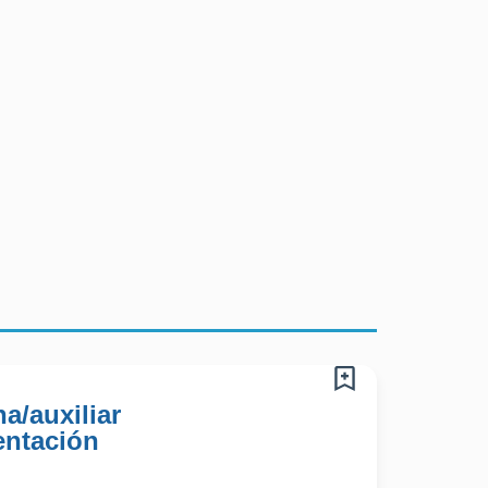
del cliente.
a/auxiliar
entación