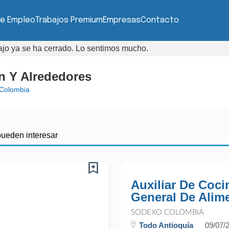
de Empleo
Trabajos Premium
Empresas
Contacto
bajo ya se ha cerrado. Lo sentimos mucho.
ín Y Alrededores
Colombia
pueden interesar
Auxiliar De Cocin
General De Alim
SODEXO COLOMBIA
Todo Antioquía
09/07/