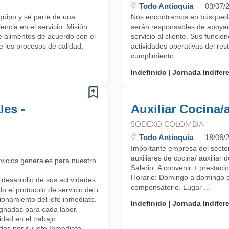
Todo Antioquía
09/07/
uipo y sé parte de una
Nos encontramos en búsqueda 
encia en el servicio. Misión
serán responsables de apoyar 
e alimentos de acuerdo con el
servicio al cliente. Sus funcio
 los procesos de calidad,
actividades operativas del res
cumplimiento ...
Indefinido
Jornada Indifer
les -
Auxiliar Cocina/
SODEXO COLOMBIA
Todo Antioquía
18/06/
Importante empresa del sector
auxiliares de cocina/ auxiliar 
cios generales para nuestro equipo de trabajo. Serán los responsables 
Salario: A convenir + prestaci
Horario: Domingo a domingo c
desarrollo de sus actividades teniendo en cuenta el protocolo de produ
compensatorio. Lugar ...
o el protocolo de servicio del cargo en instalaciones exteriores e interi
ionamiento del jefe inmediato.
Indefinido
Jornada Indifer
ignadas para cada labor.
idad en el trabajo.
dos por su jefe Inmediato