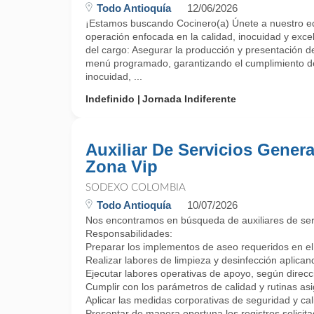
Todo Antioquía
12/06/2026
¡Estamos buscando Cocinero(a) Únete a nuestro eq
operación enfocada en la calidad, inocuidad y excel
del cargo: Asegurar la producción y presentación d
menú programado, garantizando el cumplimiento de
inocuidad, ...
Indefinido
Jornada Indiferente
Auxiliar De Servicios Genera
Zona Vip
SODEXO COLOMBIA
Todo Antioquía
10/07/2026
Nos encontramos en búsqueda de auxiliares de servi
Responsabilidades:
Preparar los implementos de aseo requeridos en el 
Realizar labores de limpieza y desinfección aplicand
Ejecutar labores operativas de apoyo, según direcc
Cumplir con los parámetros de calidad y rutinas as
Aplicar las medidas corporativas de seguridad y cal
Presentar de manera oportuna los registros solicita