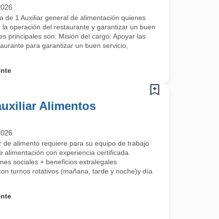
2026
de 1 Auxiliar general de alimentación quienes
la operación del restaurante y garantizar un buen
nes principales son: Misión del cargo: Apoyar las
taurante para garantizar un buen servicio,
ente
auxiliar Alimentos
2026
 de alimento requiere para su equipo de trabajo
de alimentación con experiencia certificada.
de ejecutar labores de limpieza en las áreas asignadas de acuerdo con 
ones sociales + beneficios extralegales
on turnos rotativos (mañana, tarde y noche)y día
ctos y dosificación.
ores.
ente