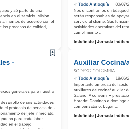
Todo Antioquía
09/07/
uipo y sé parte de una
Nos encontramos en búsqueda 
encia en el servicio. Misión
serán responsables de apoyar 
e alimentos de acuerdo con el
servicio al cliente. Sus funcio
 los procesos de calidad,
actividades operativas del res
cumplimiento ...
Indefinido
Jornada Indifer
les -
Auxiliar Cocina/
SODEXO COLOMBIA
Todo Antioquía
18/06/
Importante empresa del sector
auxiliares de cocina/ auxiliar 
cios generales para nuestro equipo de trabajo. Serán los responsables 
Salario: A convenir + prestaci
Horario: Domingo a domingo c
desarrollo de sus actividades teniendo en cuenta el protocolo de produ
compensatorio. Lugar ...
o el protocolo de servicio del cargo en instalaciones exteriores e interi
ionamiento del jefe inmediato.
Indefinido
Jornada Indifer
ignadas para cada labor.
idad en el trabajo.