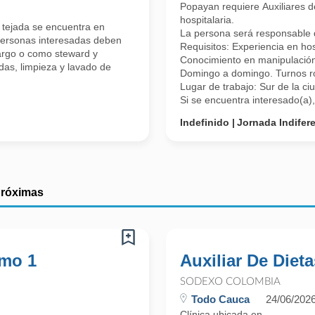
Popayan requiere Auxiliares d
hospitalaria.
 tejada se encuentra en
La persona será responsable de
 personas interesadas deben
Requisitos: Experiencia en hos
argo o como steward y
Conocimiento en manipulación
das, limpieza y lavado de
Domingo a domingo. Turnos ro
Lugar de trabajo: Sur de la ci
Si se encuentra interesado(a),
Indefinido
Jornada Indifer
próximas
imo 1
Auxiliar De Dieta
SODEXO COLOMBIA
Todo Cauca
24/06/202
Clínica ubicada en