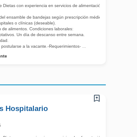
e Dietas con experiencia en servicios de alimentación
l ensamble de bandejas según prescripción médica, verificación de diet
pitales o clínicas (deseable).
 de alimentos. Condiciones laborales:
tativos. Un día de descanso entre semana.
udad.
 postularse a la vacante.-Requerimientos- ...
ente
s Hospitalario
6