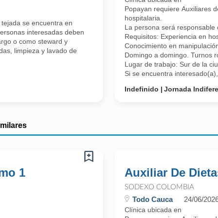
Popayan requiere Auxiliares d
hospitalaria.
 tejada se encuentra en
La persona será responsable de
 personas interesadas deben
Requisitos: Experiencia en hos
argo o como steward y
Conocimiento en manipulación
das, limpieza y lavado de
Domingo a domingo. Turnos ro
Lugar de trabajo: Sur de la ci
Si se encuentra interesado(a),
Indefinido
Jornada Indifer
imilares
imo 1
Auxiliar De Dieta
SODEXO COLOMBIA
Todo Cauca
24/06/202
Clínica ubicada en