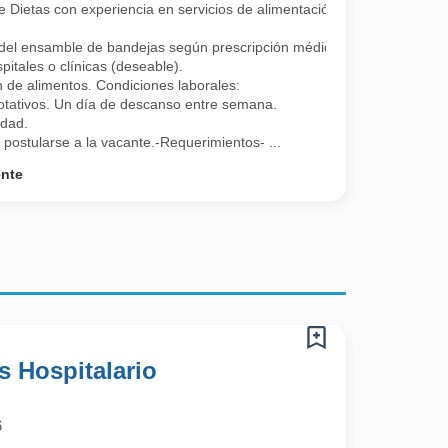
e Dietas con experiencia en servicios de alimentación
l ensamble de bandejas según prescripción médica, verificación de diet
pitales o clínicas (deseable).
 de alimentos. Condiciones laborales:
tativos. Un día de descanso entre semana.
udad.
 postularse a la vacante.-Requerimientos- ...
ente
s Hospitalario
6