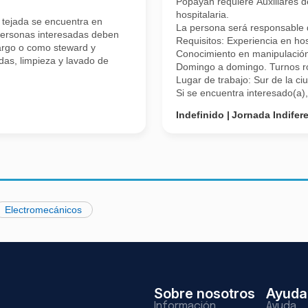
Popayan requiere Auxiliares d
hospitalaria.
 tejada se encuentra en
La persona será responsable de
 personas interesadas deben
Requisitos: Experiencia en hos
argo o como steward y
Conocimiento en manipulación
das, limpieza y lavado de
Domingo a domingo. Turnos ro
Lugar de trabajo: Sur de la ci
Si se encuentra interesado(a),
Indefinido
Jornada Indifer
Electromecánicos
Sobre nosotros
Ayuda
Información
Ayuda