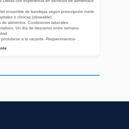
e Dietas con experiencia en servicios de alimentación
l ensamble de bandejas según prescripción médica, verificación de diet
pitales o clínicas (deseable).
 de alimentos. Condiciones laborales:
tativos. Un día de descanso entre semana.
udad.
 postularse a la vacante.-Requerimientos- ...
ente