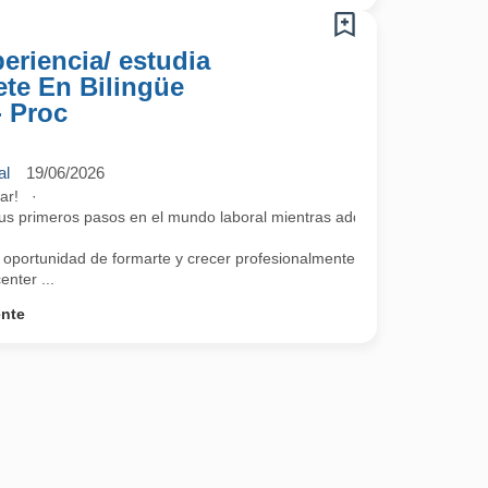
periencia/ estudia
ete En Bilingüe
- Proc
al
19/06/2026
iar! ·
 tus primeros pasos en el mundo laboral mientras adquieres competenci
 oportunidad de formarte y crecer profesionalmente a través de
nter ...
ente