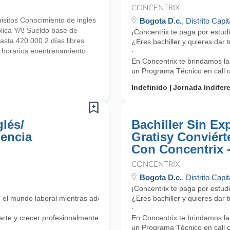
CONCENTRIX
isitos Conocimiento de inglés
Bogota D.c.
, Distrito Capit
plica YA! Sueldo base de
¡Concentrix te paga por estu
sta 420.000 2 días libres
¿Eres bachiller y quieres dar
 horarios enentrenamiento
·
En Concentrix te brindamos la
un Programa Técnico en call ce
Indefinido
Jornada Indifer
lés/
Bachiller Sin Ex
iencia
Gratisy Conviért
Con Concentrix 
CONCENTRIX
Bogota D.c.
, Distrito Capit
¡Concentrix te paga por estud
n el mundo laboral mientras adquieres competencias bilingües?
¿Eres bachiller y quieres dar
·
rte y crecer profesionalmente a través de
En Concentrix te brindamos la
un Programa Técnico en call ce