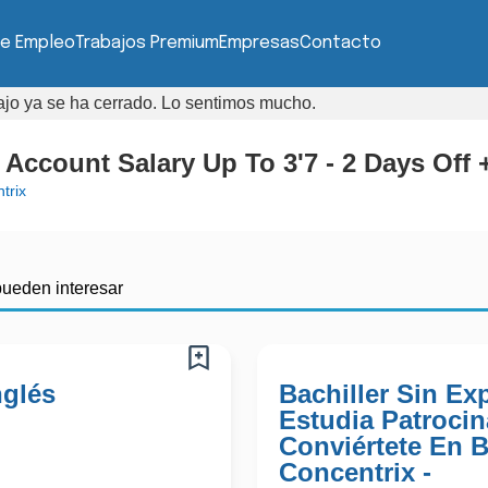
de Empleo
Trabajos Premium
Empresas
Contacto
bajo ya se ha cerrado. Lo sentimos mucho.
Account Salary Up To 3'7 - 2 Days Off +
trix
pueden interesar
nglés
Bachiller Sin Exp
Estudia Patroci
Conviértete En 
Concentrix -