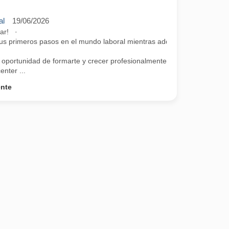
al
19/06/2026
iar! ·
 tus primeros pasos en el mundo laboral mientras adquieres competenci
 oportunidad de formarte y crecer profesionalmente a través de
nter ...
ente