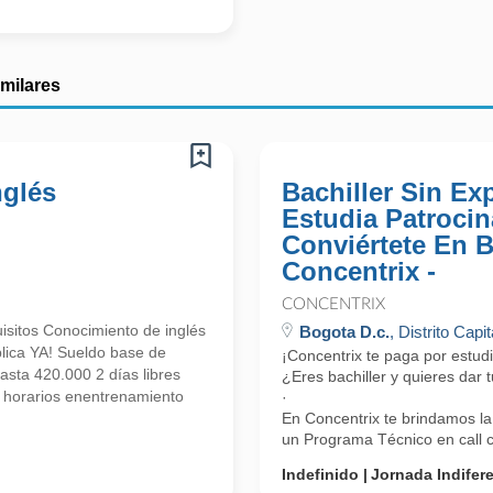
imilares
nglés
Bachiller Sin Exp
Estudia Patroci
Conviértete En 
Concentrix -
CONCENTRIX
isitos Conocimiento de inglés
Bogota D.c.
, Distrito Capit
plica YA! Sueldo base de
¡Concentrix te paga por estu
sta 420.000 2 días libres
¿Eres bachiller y quieres dar
 horarios enentrenamiento
·
En Concentrix te brindamos la
un Programa Técnico en call ce
Indefinido
Jornada Indifer