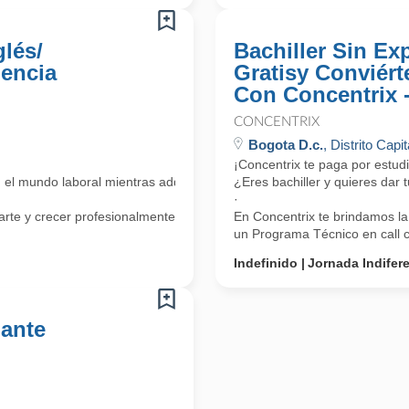
lés/
Bachiller Sin Ex
iencia
Gratisy Conviért
Con Concentrix 
CONCENTRIX
Bogota D.c.
, Distrito Capit
¡Concentrix te paga por estud
n el mundo laboral mientras adquieres competencias bilingües?
¿Eres bachiller y quieres dar
·
rte y crecer profesionalmente a través de
En Concentrix te brindamos la
un Programa Técnico en call ce
Indefinido
Jornada Indifer
iante