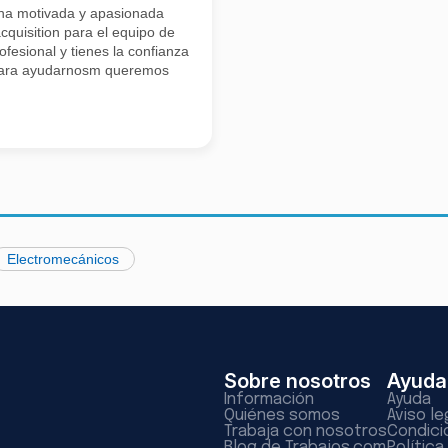
na motivada y apasionada
cquisition para el equipo de
fesional y tienes la confianza
 para ayudarnosm queremos
Electromecánicos
Sobre nosotros
Ayuda
Información
Ayuda
Quiénes somos
Aviso le
Trabaja con nosotros
Condici
Blog de Trabajos.com
Polític