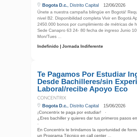
Bogota D.c.
, Distrito Capital
12/06/2026
Únete a nuestra campaña bilingüe en Bogotá! Requ
nivel B2. Disponibilidad completa Vivir en Bogotá A
2450.000 bonos por cumplimiento de métricas de ha
Sede Canapro 63 24- 80 fecha de ingreso Junio 10
Mon/Tues ...
Indefinido
Jornada Indiferente
Te Pagamos Por Estudiar Ing
Desde Bachilleres/sin Exper
Laboral/recibe Apoyo Eco
CONCENTRIX
Bogota D.c.
, Distrito Capital
15/06/2026
¡Concentrix te paga por estudiar! ·
¿Eres bachiller y quieres dar tus primeros pasos e
·
En Concentrix te brindamos la oportunidad de forma
un Programa Técnico en call center ...