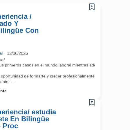
eriencia /
nado Y
Bilingüe Con
al
13/06/2026
diar!
 tus primeros pasos en el mundo laboral mientras adquieres competenci
 oportunidad de formarte y crecer profesionalmente a través de
nter ...
ente
periencia/ estudia
ete En Bilingüe
- Proc