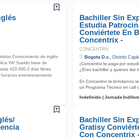
nglés
Bachiller Sin Exp
Estudia Patroci
Conviértete En 
Concentrix -
CONCENTRIX
isitos Conocimiento de inglés
Bogota D.c.
, Distrito Capit
plica YA! Sueldo base de
¡Concentrix te paga por estu
sta 420.000 2 días libres
¿Eres bachiller y quieres dar
 horarios enentrenamiento
·
En Concentrix te brindamos la
un Programa Técnico en call ce
Indefinido
Jornada Indifer
lés/
Bachiller Sin Ex
iencia
Gratisy Conviért
Con Concentrix 