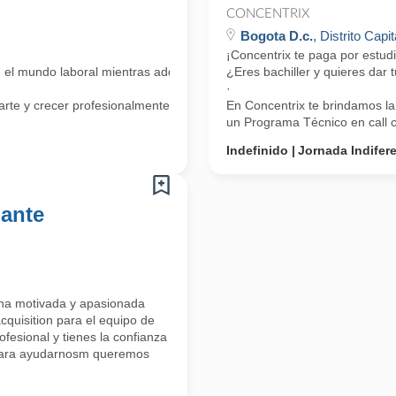
CONCENTRIX
Bogota D.c.
, Distrito Capit
¡Concentrix te paga por estud
n el mundo laboral mientras adquieres competencias bilingües?
¿Eres bachiller y quieres dar
·
rte y crecer profesionalmente a través de
En Concentrix te brindamos la
un Programa Técnico en call ce
Indefinido
Jornada Indifer
iante
na motivada y apasionada
cquisition para el equipo de
fesional y tienes la confianza
 para ayudarnosm queremos