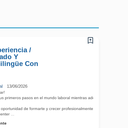
eriencia /
nado Y
Bilingüe Con
al
13/06/2026
diar!
 tus primeros pasos en el mundo laboral mientras adquieres competenci
 oportunidad de formarte y crecer profesionalmente a través de
nter ...
ente