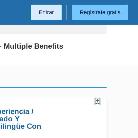
Entrar
Regístrate gratis
 Multiple Benefits
eriencia /
nado Y
Bilingüe Con