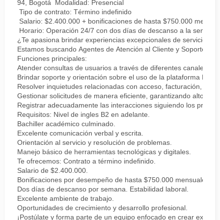
94, Bogotá Modalidad: Presencial
Tipo de contrato: Término indefinido
Salario: $2.400.000 + bonificaciones de hasta $750.000 mensua
Horario: Operación 24/7 con dos días de descanso a la semana
¿Te apasiona brindar experiencias excepcionales de servicio?
Estamos buscando Agentes de Atención al Cliente y Soporte Multic
Funciones principales:
Atender consultas de usuarios a través de diferentes canales de 
Brindar soporte y orientación sobre el uso de la plataforma Disne
Resolver inquietudes relacionadas con acceso, facturación, conten
Gestionar solicitudes de manera eficiente, garantizando altos est
Registrar adecuadamente las interacciones siguiendo los procedi
Requisitos: Nivel de ingles B2 en adelante.
Bachiller académico culminado.
Excelente comunicación verbal y escrita.
Orientación al servicio y resolución de problemas.
Manejo básico de herramientas tecnológicas y digitales.
Te ofrecemos: Contrato a término indefinido.
Salario de $2.400.000.
Bonificaciones por desempeño de hasta $750.000 mensuales.
Dos días de descanso por semana. Estabilidad laboral.
Excelente ambiente de trabajo.
Oportunidades de crecimiento y desarrollo profesional.
¡Postúlate y forma parte de un equipo enfocado en crear experi