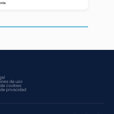
ente
gal
ones de uso
a de cookies
 de privacidad