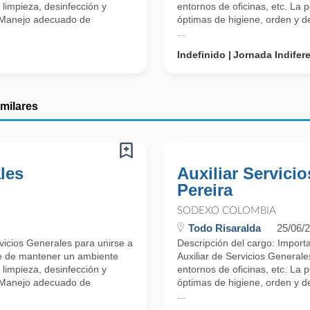
 limpieza, desinfección y
entornos de oficinas, etc. La
. Manejo adecuado de
óptimas de higiene, orden y de
...
Indefinido
Jornada Indifer
imilares
les
Auxiliar Servicio
Pereira
SODEXO COLOMBIA
Todo Risaralda
25/06/
icios Generales para unirse a
Descripción del cargo: Impor
le de mantener un ambiente
Auxiliar de Servicios Generale
 limpieza, desinfección y
entornos de oficinas, etc. La
. Manejo adecuado de
óptimas de higiene, orden y de
...