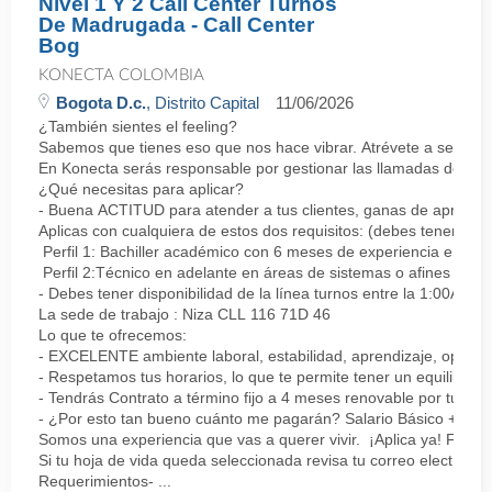
Nivel 1 Y 2 Call Center Turnos
De Madrugada - Call Center
Bog
KONECTA COLOMBIA
Bogota D.c.
, Distrito Capital
11/06/2026
¿También sientes el feeling?
Sabemos que tienes eso que nos hace vibrar. Atrévete a ser parte
En Konecta serás responsable por gestionar las llamadas de clie
¿Qué necesitas para aplicar?
- Buena ACTITUD para atender a tus clientes, ganas de aprender
Aplicas con cualquiera de estos dos requisitos: (debes tener uno 
Perfil 1: Bachiller académico con 6 meses de experiencia en sopor
Perfil 2:Técnico en adelante en áreas de sistemas o afines Mín
- Debes tener disponibilidad de la línea turnos entre la 1:00AM 
La sede de trabajo : Niza CLL 116 71D 46
Lo que te ofrecemos:
- EXCELENTE ambiente laboral, estabilidad, aprendizaje, oportu
- Respetamos tus horarios, lo que te permite tener un equilibrio l
- Tendrás Contrato a término fijo a 4 meses renovable por tu de
- ¿Por esto tan bueno cuánto me pagarán? Salario Básico + varia
Somos una experiencia que vas a querer vivir. ¡Aplica ya! Feel
Si tu hoja de vida queda seleccionada revisa tu correo electrón
Requerimientos- ...