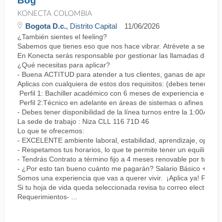
Bog
KONECTA COLOMBIA
Bogota D.c.
, Distrito Capital
11/06/2026
¿También sientes el feeling?
Sabemos que tienes eso que nos hace vibrar. Atrévete a ser parte
En Konecta serás responsable por gestionar las llamadas de clie
¿Qué necesitas para aplicar?
- Buena ACTITUD para atender a tus clientes, ganas de aprender
Aplicas con cualquiera de estos dos requisitos: (debes tener uno 
Perfil 1: Bachiller académico con 6 meses de experiencia en sopor
Perfil 2:Técnico en adelante en áreas de sistemas o afines Mín
- Debes tener disponibilidad de la línea turnos entre la 1:00AM 
La sede de trabajo : Niza CLL 116 71D 46
Lo que te ofrecemos:
- EXCELENTE ambiente laboral, estabilidad, aprendizaje, oportu
- Respetamos tus horarios, lo que te permite tener un equilibrio l
- Tendrás Contrato a término fijo a 4 meses renovable por tu de
- ¿Por esto tan bueno cuánto me pagarán? Salario Básico + varia
Somos una experiencia que vas a querer vivir. ¡Aplica ya! Feel
Si tu hoja de vida queda seleccionada revisa tu correo electrón
Requerimientos- ...