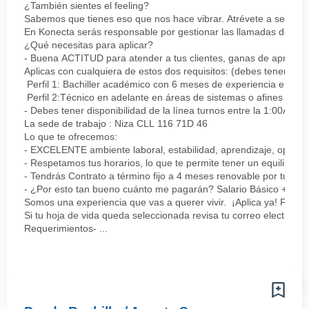
¿También sientes el feeling?
Sabemos que tienes eso que nos hace vibrar. Atrévete a ser parte
En Konecta serás responsable por gestionar las llamadas de clie
¿Qué necesitas para aplicar?
- Buena ACTITUD para atender a tus clientes, ganas de aprender
Aplicas con cualquiera de estos dos requisitos: (debes tener uno 
Perfil 1: Bachiller académico con 6 meses de experiencia en sopor
Perfil 2:Técnico en adelante en áreas de sistemas o afines Mín
- Debes tener disponibilidad de la línea turnos entre la 1:00AM 
La sede de trabajo : Niza CLL 116 71D 46
Lo que te ofrecemos:
- EXCELENTE ambiente laboral, estabilidad, aprendizaje, oportu
- Respetamos tus horarios, lo que te permite tener un equilibrio l
- Tendrás Contrato a término fijo a 4 meses renovable por tu de
- ¿Por esto tan bueno cuánto me pagarán? Salario Básico + varia
Somos una experiencia que vas a querer vivir. ¡Aplica ya! Feel
Si tu hoja de vida queda seleccionada revisa tu correo electrón
Requerimientos- ...