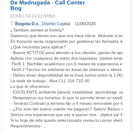
De Madrugada - Call Center
Bog
KONECTA COLOMBIA
Bogota D.c.
, Distrito Capital
11/06/2026
¿También sientes el feeling?
Sabemos que tienes eso que nos hace vibrar. Atrévete a ser parte
En Konecta serás responsable por gestionar las llamadas de clie
¿Qué necesitas para aplicar?
- Buena ACTITUD para atender a tus clientes, ganas de aprender
Aplicas con cualquiera de estos dos requisitos: (debes tener uno 
Perfil 1: Bachiller académico con 6 meses de experiencia en sopor
Perfil 2:Técnico en adelante en áreas de sistemas o afines Mín
- Debes tener disponibilidad de la línea turnos entre la 1:00AM 
La sede de trabajo : Niza CLL 116 71D 46
Lo que te ofrecemos:
- EXCELENTE ambiente laboral, estabilidad, aprendizaje, oportu
- Respetamos tus horarios, lo que te permite tener un equilibrio l
- Tendrás Contrato a término fijo a 4 meses renovable por tu de
- ¿Por esto tan bueno cuánto me pagarán? Salario Básico + varia
Somos una experiencia que vas a querer vivir. ¡Aplica ya! Feel
Si tu hoja de vida queda seleccionada revisa tu correo electrón
Requerimientos- ...