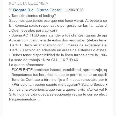
KONECTA COLOMBIA
Bogota D.c.
, Distrito Capital
11/06/2026
¿También sientes el feeling?
Sabemos que tienes eso que nos hace vibrar. Atrévete a ser parte
En Konecta serás responsable por gestionar las llamadas de clie
¿Qué necesitas para aplicar?
- Buena ACTITUD para atender a tus clientes, ganas de aprender
Aplicas con cualquiera de estos dos requisitos: (debes tener uno 
Perfil 1: Bachiller académico con 6 meses de experiencia en sopor
Perfil 2:Técnico en adelante en áreas de sistemas o afines Mín
- Debes tener disponibilidad de la línea turnos entre la 1:00AM 
La sede de trabajo : Niza CLL 116 71D 46
Lo que te ofrecemos:
- EXCELENTE ambiente laboral, estabilidad, aprendizaje, oportu
- Respetamos tus horarios, lo que te permite tener un equilibrio l
- Tendrás Contrato a término fijo a 4 meses renovable por tu de
- ¿Por esto tan bueno cuánto me pagarán? Salario Básico + varia
Somos una experiencia que vas a querer vivir. ¡Aplica ya! Feel
Si tu hoja de vida queda seleccionada revisa tu correo electrón
Requerimientos- ...