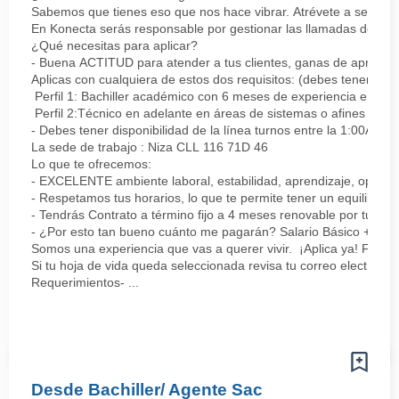
Sabemos que tienes eso que nos hace vibrar. Atrévete a ser parte
En Konecta serás responsable por gestionar las llamadas de clie
¿Qué necesitas para aplicar?
- Buena ACTITUD para atender a tus clientes, ganas de aprender
Aplicas con cualquiera de estos dos requisitos: (debes tener uno 
Perfil 1: Bachiller académico con 6 meses de experiencia en sopor
Perfil 2:Técnico en adelante en áreas de sistemas o afines Mín
- Debes tener disponibilidad de la línea turnos entre la 1:00AM 
La sede de trabajo : Niza CLL 116 71D 46
Lo que te ofrecemos:
- EXCELENTE ambiente laboral, estabilidad, aprendizaje, oportu
- Respetamos tus horarios, lo que te permite tener un equilibrio l
- Tendrás Contrato a término fijo a 4 meses renovable por tu de
- ¿Por esto tan bueno cuánto me pagarán? Salario Básico + varia
Somos una experiencia que vas a querer vivir. ¡Aplica ya! Feel
Si tu hoja de vida queda seleccionada revisa tu correo electrón
Requerimientos- ...
Desde Bachiller/ Agente Sac